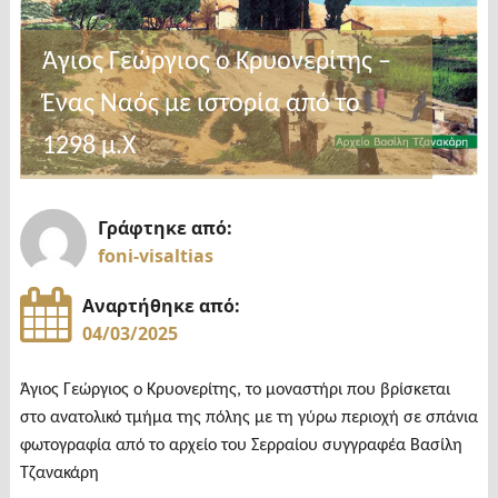
Άγιος Γεώργιος ο Κρυονερίτης –
Ένας Ναός με ιστορία από το
1298 μ.Χ
Γράφτηκε από:
foni-visaltias
Αναρτήθηκε από:
04/03/2025
Άγιος Γεώργιος ο Κρυονερίτης, το μοναστήρι που βρίσκεται
στο ανατολικό τμήμα της πόλης με τη γύρω περιοχή σε σπάνια
φωτογραφία από το αρχείο του Σερραίου συγγραφέα Βασίλη
Τζανακάρη