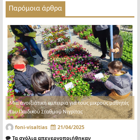
Παρόμοια άρθρα
Μια ανοιξιάτικη εμπειρία για τους μικρούς μαθητές
του Παιδικού Σταθμού Νιγρίτας
foni-visaltias
21/04/2025
Τα σχόλια απενεργοποιήθηκαν