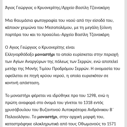
Άγιος Γεώργιος ο Κρυονερίτης/
Αρχείο Βασίλη Τζανακάρη
Μια θαυμάσια φωτογραφία του ναού από την είσοδό του,
κάποιον χειμώνα του Μεσοπολέμου, με τη μεγάλη ξύλινη
πορτάρα του και το προαύλιο.-Αρχείο Βασίλη Τζανακάρη
Ο Άγιος Γεώργιος ο Κρυονερίτης είναι
Ελληνορθόδοξο
μοναστήρ
ι το οποίο ευρίσκεται στην περιοχή
των Αγίων Αναργύρων της πόλεως των Σερρών, ενώ αποτελεί
μετόχι της Μονής Τιμίου Προδρόμου Σερρών. Η ονομασία του
οφείλεται σε πηγή κρύου νερού, η οποία ευρισκόταν σε
κοντινή απόσταση.
Το μοναστήρι φέρεται να ιδρύθηκε προ του 1298, ενώ η
πρώτη αναφορά στο όνομά του γίνεται το 1318 εντός
χρυσόβουλου του Βυζαντινού Αυτοκράτορα Ανδρόνικου Β΄
Παλαιολόγου. Τ
ο
μοναστήρ
ι, στην αρχική μορφή του,
καταστράφηκε ολοκληρωτικά από τους Οθωμανούς το 1571