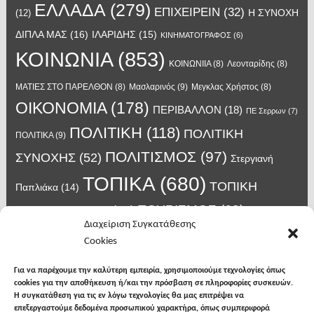
ΕΛΛΑΔΑ
(279)
ΕΠΙΧΕΙΡΕΙΝ
(32)
Η ΣΥΝΟΧΗ
(12)
ΔΙΠΛΑ ΜΑΣ
(16)
ΙΛΑΡΙΔΗΣ
(15)
ΚΙΝΗΜΑΤΟΓΡΑΦΟΣ
(6)
ΚΟΙΝΩΝΙΑ
(853)
ΚΟΙΝΩΝΙΙΑ
(8)
Λεονταρίδης
(8)
Μασλαρινός
(9)
ΜΑΤΙΕΣ ΣΤΟ ΠΑΡΕΛΘΟΝ
(8)
Μεγκλας Χρήστος
(8)
ΟΙΚΟΝΟΜΙΑ
(178)
ΠΕΡΙΒΑΛΛΟΝ
(18)
ΠΕ Σερρων
(7)
ΠΟΛΙΤΙΚΗ
(118)
ΠΟΛΙΤΙΚΗ
ΠΟΛΙΤΙΚΑ
(9)
ΠΟΛΙΤΙΣΜΟΣ
(97)
ΣΥΝΟΧΗΣ
(52)
Στεργιανή
ΤΟΠΙΚΑ
(680)
ΤΟΠΙΚΗ
Παπλιάκα
(14)
ΤΟΥΡΙΣΜΟΣ
(63)
ΑΥΤΟΔΙΟΙΚΗΣΗ
(45)
Τάσος
Διαχείριση Συγκατάθεσης
Χατζηβασιλείου
(14)
Χατζηβασιλειου
(15)
Φυλακές Νιγρίτας
(8)
Cookies
κορωνοϊος
(24)
Χρυσάφης Αλέξανδρος
(7)
ιος δυτικού Νείλου
(6)
κρούσματα κορονοϊού
(18)
λαϊκή Νιγρίτας
(13)
Για να παρέχουμε την καλύτερη εμπειρία, χρησιμοποιούμε τεχνολογίες όπως
νοσοκομείο Σερρών
(7)
cookies για την αποθήκευση ή/και την πρόσβαση σε πληροφορίες συσκευών.
υγεια
(148)
σπυροπουλος
(7)
Η συγκατάθεση για τις εν λόγω τεχνολογίες θα μας επιτρέψει να
επεξεργαστούμε δεδομένα προσωπικού χαρακτήρα, όπως συμπεριφορά