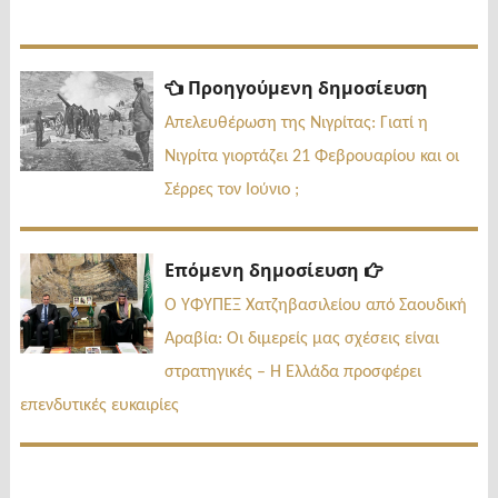
Πλοήγηση
Προηγ
Προηγούμενη δημοσίευση
δημοσί
άρθρων
Απελευθέρωση της Νιγρίτας: Γιατί η
Νιγρίτα γιορτάζει 21 Φεβρουαρίου και οι
Σέρρες τον Ιούνιο ;
Επόμενη
Επόμενη δημοσίευση
δημοσίευσ
Ο ΥΦΥΠΕΞ Χατζηβασιλείου από Σαουδική
Αραβία: Οι διμερείς μας σχέσεις είναι
στρατηγικές – Η Ελλάδα προσφέρει
επενδυτικές ευκαιρίες