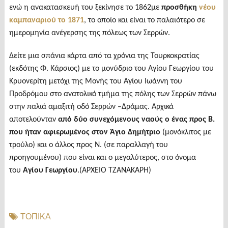
ενώ η ανακατασκευή του ξεκίνησε το 1862με
προσθήκη
νέου
καμπαναριού το 1871
, το οποίο και είναι το παλαιότερο σε
ημερομηνία ανέγερσης της πόλεως των Σερρών.
Δείτε μια σπάνια κάρτα από τα χρόνια της Τουρκοκρατίας
(εκδότης Φ. Κάρσιος) με το μονύδριο του Αγίου Γεωργίου του
Κρυονερίτη μετόχι της Μονής του Αγίου Ιωάννη του
Προδρόμου στο ανατολικό τμήμα της πόλης των Σερρών πάνω
στην παλιά αμαξιτή οδό Σερρών –Δράμας. Αρχικά
αποτελούνταν
από δύο συνεχόμενους ναούς ο ένας προς Β.
που ήταν αφιερωμένος στον Άγιο Δημήτριο
(μονόκλιτος με
τρούλο) και ο άλλος προς Ν. (σε παραλλαγή του
προηγουμένου) που είναι και ο μεγαλύτερος, στο όνομα
του
Αγίου Γεωργίου
.(ΑΡΧΕΙΟ ΤΖΑΝΑΚΑΡΗ)
ΤΟΠΙΚΑ