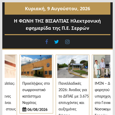
Προχωρήστε
Κυριακή, 9 Αυγούστου, 2026
στο
περιεχόμενο
Η ΦΩΝΗ ΤΗΣ ΒΙΣΑΛΤΙΑΣ Ηλεκτρονική
εφημερίδα της Π.Ε. Σερρών
facebook
twitter
instagram
λτίας:
Προσλήψεις στο
Πανελλαδικές
ΙΜΣΝ – Δωρεά
σωφρονιστικό
2026: Άνοδος για
φορητού
ενες
κατάστημα
το ΔΙΠΑΕ με 3.675
υπερηχογράφ
ίναι
Νιγρίτας
επιτυχόντες και
στο Γενικό
ς στους
αυξημένες
Νοσοκομείο
06/08/2026