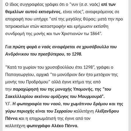
Ο ίδιος συγγραφέας γράφει ότι ο “νυν (σ.σ. ναός)
επί των
θεμελίων αυτού εκτισμένος
, είναι νέος”, αναφερόμενος σε
επιγραφή που υπήρχε “επί της μεγάλης θύρας: μετά την προ
τετρακοσίων ετών καταστροφήν και ερήμωσιν εκτίσθη
συνδρομή της μονής και των Χριστιανών τω 1864”.
Για πρώτη φορά ο ναός αναφέρεται σε χρυσόβουλλο του
Ανδρόνικου του πρεσβύτερου, το 1298.
“Κατά το χωρίον του χρυσοβούλλου έτει 1298”, γράφει ο
Παπαγεωργίου, αρχικά “το μονύδριον δεν ήτο μετόχιον της
μονής του Προδρόμου” αλλά έγινε κτήμα της από
την
παραχώρησή του της μοναχής Υπομονής, της “του
Σακελλλαρίου εκείνου ομόζυγος του Μουρμουρά”.
Υ.Γ.
Η φωτογραφία του ναού, του χωμάτινου δρόμου και της
γύρω περιοχής είναι του Σερραίου
καλλιτέχνη Α
λέξανδρου
Πέννα
και η επιχρωμάτισή της έγινε από τον
καλλιτέχνη
φωτογράφο Αλέκο Πέννα
.