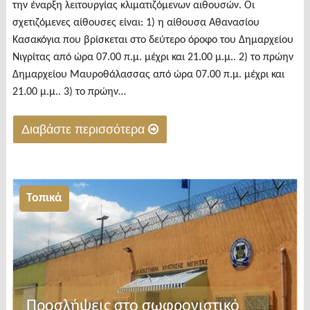
την έναρξη λειτουργίας κλιματιζόμενων αιθουσών. Οι
σχετιζόμενες αίθουσες είναι: 1) η αίθουσα Αθανασίου
Κασακόγια που βρίσκεται στο δεύτερο όροφο του Δημαρχείου
Νιγρίτας από ώρα 07.00 π.μ. μέχρι και 21.00 μ.μ.. 2) το πρώην
Δημαρχείου Μαυροθάλασσας από ώρα 07.00 π.μ. μέχρι και
21.00 μ.μ.. 3) το πρώην…
Διαβάστε περισσότερα
"Δήμος
Βισαλτίας:
Ποιες
Τοπικά
κλιματιζόμενες
αίθουσες
είναι
διαθέσιμες
στους
Προσλήψεις στο σωφρονιστικό
πολίτες"