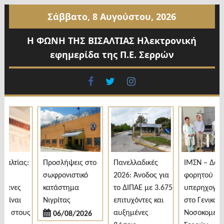
Προχωρήστε
Σάββατο, 8 Αυγούστου, 2026
στο
περιεχόμενο
Η ΦΩΝΗ ΤΗΣ ΒΙΣΑΛΤΙΑΣ Ηλεκτρονική
εφημερίδα της Π.Ε. Σερρών
facebook
twitter
instagram
τίας:
Προσλήψεις στο
Πανελλαδικές
ΙΜΣΝ – Δωρεά
σωφρονιστικό
2026: Άνοδος για
φορητού
νες
κατάστημα
το ΔΙΠΑΕ με 3.675
υπερηχογράφο
ναι
Νιγρίτας
επιτυχόντες και
στο Γενικό
 στους
αυξημένες
Νοσοκομείο
06/08/2026