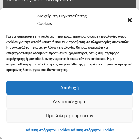
Διεύθυνση:
Διαχείριση Συγκατάθεσης
Cookies
Κεντρικά: Αχιλλέως 1, Νιγρίτα Σερρών
Υποκατάστημα: Εθνικής Αντιστάσεως 13 -1ος
Για να παρέχουμε την καλύτερη εμπειρία, χρησιμοποιούμε τεχνολογίες όπως
cookies για την αποθήκευση ή/και την πρόσβαση σε πληροφορίες συσκευών.
όροφος, Σέρρες
Η συγκατάθεση για τις εν λόγω τεχνολογίες θα μας επιτρέψει να
επεξεργαστούμε δεδομένα προσωπικού χαρακτήρα, όπως συμπεριφορά
ΓΕΜΗ:114277952000
περιήγησης ή μοναδικά αναγνωριστικά σε αυτόν τον ιστότοπο. Η μη
ΑΦΜ: 046404687 ΔΟΥ: ΣΕΡΡΩΝ
συγκατάθεση ή η ανάκληση της συγκατάθεσης, μπορεί να επηρεάσει αρνητικά
ορισμένες λειτουργίες και δυνατότητες.
email: fovisalt@otenet.gr
Αποδοχή
Τα γραφεία μας
Δεν αποδέχομαι
Προβολή προτιμήσεων
Πολιτική Απόρρητου Cookies
Πολιτική Απόρρητου Cookies