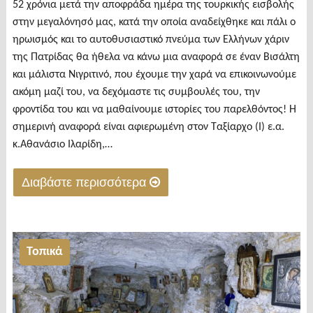
52 χρόνια μετά την αποφράδα ημέρα της τουρκικής εισβολής
στην μεγαλόνησό μας, κατά την οποία αναδείχθηκε και πάλι ο
ηρωισμός και το αυτοθυσιαστικό πνεύμα των Ελλήνων χάριν
της Πατρίδας θα ήθελα να κάνω μια αναφορά σε έναν Βισάλτη
και μάλιστα Νιγριτινό, που έχουμε την χαρά να επικοινωνούμε
ακόμη μαζί του, να δεχόμαστε τις συμβουλές του, την
φροντίδα του και να μαθαίνουμε ιστορίες του παρελθόντος! Η
σημερινή αναφορά είναι αφιερωμένη στον Ταξίαρχο (Ι) ε.α.
κ.Αθανάσιο Ιλαρίδη,…
Διαβάστε περισσότερα
"Η
Τουρκική
εισβολή
Τοπικά
στην
Κύπρο
και