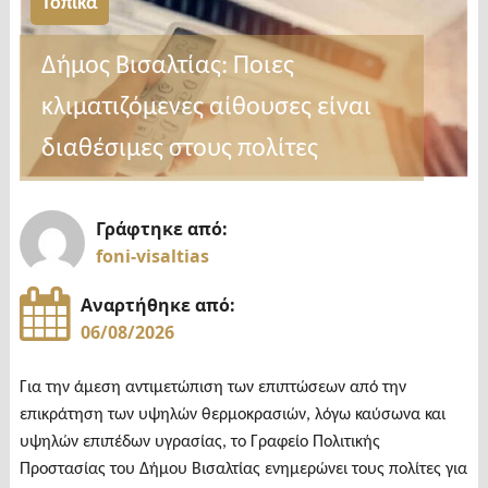
Τοπικά
βιβλίο
του
Δήμος Βισαλτίας: Ποιες
Νίκου
κλιματιζόμενες αίθουσες είναι
Πασχαλούδη
«Αντιλεξικό
διαθέσιμες στους πολίτες
της
γλώσσας
Γράφτηκε από:
στα
foni-visaltias
Σέρρας»"
Αναρτήθηκε από:
06/08/2026
Για την άμεση αντιμετώπιση των επιπτώσεων από την
επικράτηση των υψηλών θερμοκρασιών, λόγω καύσωνα και
υψηλών επιπέδων υγρασίας, το Γραφείο Πολιτικής
Προστασίας του Δήμου Βισαλτίας ενημερώνει τους πολίτες για