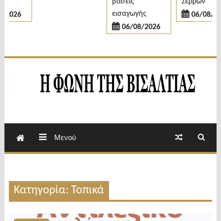
βάσεις
Σερρών
εισαγωγής
026
06/08/2026
06/08/2026
Εβδομαδιαία Εφημερίδα Π.Ε.Σερρών
Φωνή της Βισαλτίας
Μενού
Κατηγορία: Τοπικά