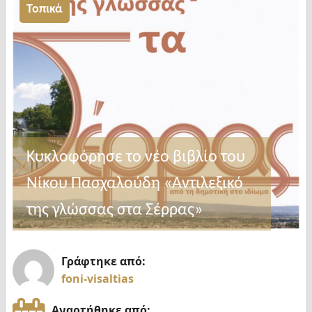
Τοπικά
Κυκλοφόρησε το νέο βιβλίο του
Νίκου Πασχαλούδη «Αντιλεξικό
της γλώσσας στα Σέρρας»
Γράφτηκε από:
foni-visaltias
Αναρτήθηκε από: