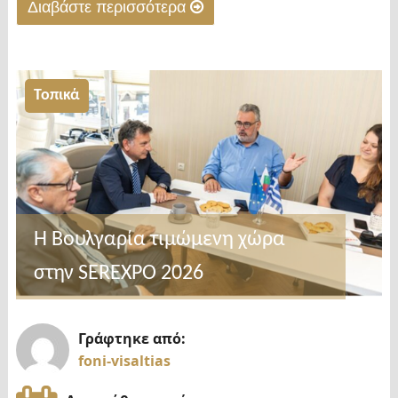
Διαβάστε περισσότερα
"Φυλακές
Νιγρίτας:
«Μπλόκο»
Τοπικά
στην
εισαγωγή
σκληρών
ναρκωτικών
από
τους
H Βουλγαρία τιμώμενη χώρα
Εξωτερικούς
στην SEREXPO 2026
Φρουρούς"
Γράφτηκε από:
foni-visaltias