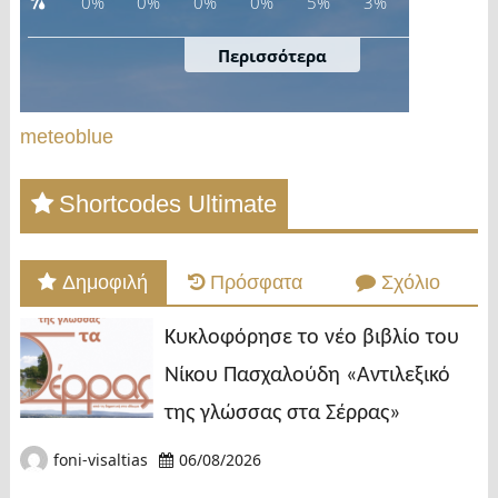
meteoblue
Shortcodes Ultimate
Δημοφιλή
Πρόσφατα
Σχόλιο
Κυκλοφόρησε το νέο βιβλίο του
Νίκου Πασχαλούδη «Αντιλεξικό
της γλώσσας στα Σέρρας»
foni-visaltias
06/08/2026