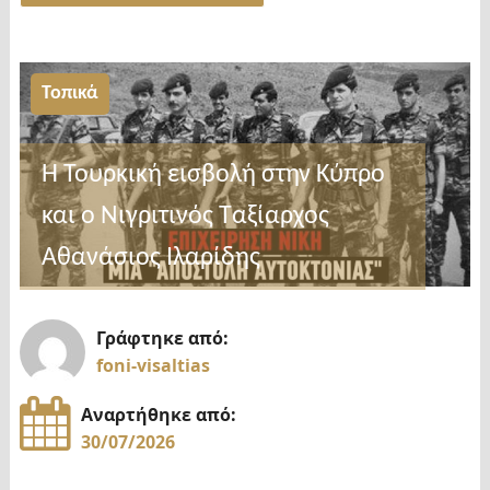
"ΙΕΡΟΣ
ΝΑΟΣ
ΑΓΙΟΥ
Τοπικά
ΓΕΩΡΓΙΟΥ
ΝΙΓΡΙΤΗΣ
Η Τουρκική εισβολή στην Κύπρο
ΑΝΑΚΟΙΝΩΣΗ
ΠΑΝΗΓΥΡΕΩΣ
και ο Νιγριτινός Ταξίαρχος
ΠΑΛΙΟΚΚΛΗΣΙΑΣ"
Αθανάσιος Ιλαρίδης
Γράφτηκε από:
foni-visaltias
Αναρτήθηκε από:
30/07/2026