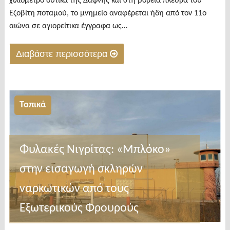
χιλιόμετρο δυτικά της Δάφνης και στη βόρεια πλευρά του
Εζοβίτη ποταμού, το μνημείο αναφέρεται ήδη από τον 11ο
αιώνα σε αγιορείτικα έγγραφα ως…
Διαβάστε περισσότερα
"Το
Ασκητήριο
της
Τοπικά
Αγίας
Μαρίνας
στην
Φυλακές Νιγρίτας: «Μπλόκο»
Ορέσκεια
στην εισαγωγή σκληρών
Βισαλτίας"
ναρκωτικών από τους
Εξωτερικούς Φρουρούς