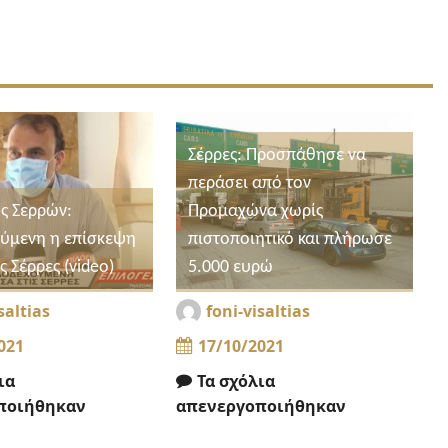
Σέρρες: Προσπάθησε να
περάσει από τον
ς Σερρών:
Προμαχώνα χωρίς
ύμενη η επίσκεψη
πιστοποιητικό και πλήρωσε
ς Σέρρες (video)
5.000 ευρώ
saltias
foni-visaltias
021
17/10/2021
ια
Τα σχόλια
ποιήθηκαν
απενεργοποιήθηκαν