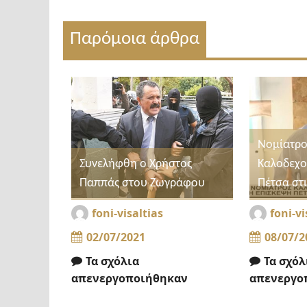
Παρόμοια άρθρα
Νομίατρο
Συνελήφθη ο Χρήστος
Καλοδεχο
Παππάς στου Ζωγράφου
Πέτσα στι
foni-visaltias
foni-vi
02/07/2021
08/07/2
Τα σχόλια
Τα σχόλ
απενεργοποιήθηκαν
απενεργο