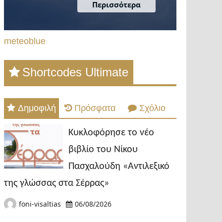
meteoblue
Shortcodes Ultimate
Δημοφιλή
Πρόσφατα
Σχόλιο
Κυκλοφόρησε το νέο
βιβλίο του Νίκου
Πασχαλούδη «Αντιλεξικό
της γλώσσας στα Σέρρας»
foni-visaltias
06/08/2026