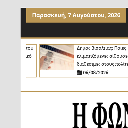
Προχωρήστε
Παρασκευή, 7 Αυγούστου, 2026
στο
περιεχόμενο
βιβλίο του
Δήμος Βισαλτίας: Ποιες
ντιλεξικό
κλιματιζόμενες αίθουσες είνα
ρας»
διαθέσιμες στους πολίτες
06/08/2026