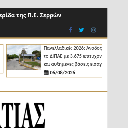
ρίδα της Π.Ε. Σερρών
facebook
twitter
instagram
Πανελλαδικές 2026: Άνοδος για
το ΔΙΠΑΕ με 3.675 επιτυχόντες
και αυξημένες βάσεις εισαγωγής
06/08/2026
Εβδομαδιαία
Φωνή της
Εφημερίδα
Βισαλτίας
Π.Ε.Σερρών