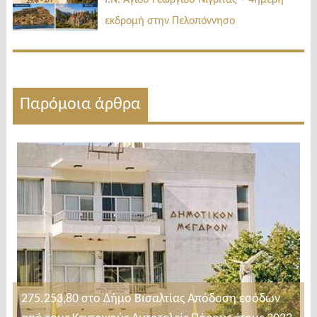
Ι.Ν. Αγίου Γεωργίου Νιγρίτας – 4ήμερη
εκδρομή στην Πελοπόννησο
Παρόμοια άρθρα
275.253,80 στο Δήμο Βισαλτίας Απόδοση εσόδων