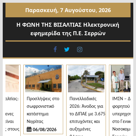
Προχωρήστε
Παρασκευή, 7 Αυγούστου, 2026
στο
περιεχόμενο
Η ΦΩΝΗ ΤΗΣ ΒΙΣΑΛΤΙΑΣ Ηλεκτρονική
εφημερίδα της Π.Ε. Σερρών
facebook
twitter
instagram
αλτίας:
Προσλήψεις στο
Πανελλαδικές
ΙΜΣΝ – Δωρε
σωφρονιστικό
2026: Άνοδος για
φορητού
μενες
κατάστημα
το ΔΙΠΑΕ με 3.675
υπερηχογράφ
είναι
Νιγρίτας
επιτυχόντες και
στο Γενικό
ς στους
αυξημένες
Νοσοκομείο
06/08/2026