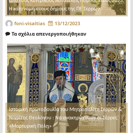
από τους Κεντρικούς Αυτοτελείς Πόρους έτους 2023,
Η κατανομή στους δήμους της ΠΕ Σερρών
foni-visaltias
13/12/2023
Τα σχόλια απενεργοποιήθηκαν
Ιστορική πρωτοβουλία του Μητροπολίτη Σερρών &
Νιγρίτης Θεολόγου : Να ανακηρυχθούν οι Σέρρες
«Μαρτυρική Πόλη»