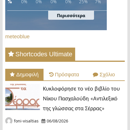
meteoblue
Shortcodes Ultimate
Δημοφιλή
Πρόσφατα
Σχόλιο
Κυκλοφόρησε το νέο βιβλίο του
Νίκου Πασχαλούδη «Αντιλεξικό
της γλώσσας στα Σέρρας»
foni-visaltias
06/08/2026