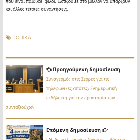
που είναι παιδικοί φίλοι. Ελπίζουμε στο μέλλον να υπάρξουν
και άλλες τέτοιες συναντήσεις.
ΤΟΠΙΚΑ
Πλοήγηση
Προηγ
Προηγούμενη δημοσίευση
δημοσί
άρθρων
Συναγερμός στις Σέρρες για τις
τηλεφωνικές απάτες: Ενημερωτική
εκδήλωση για την προστασία των
συνταξιούχων
Επόμενη
Επόμενη δημοσίευση
δημοσίευσ