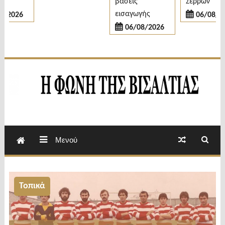
βάσεις
Σερρών
εισαγωγής
2026
06/08/202
06/08/2026
Εβδομαδιαία Εφημερίδα Π.Ε.Σερρών
Φωνή της Βισαλτίας
Μενού
Τοπικά