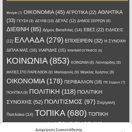
OIKONOMIA
(45)
ΑΘΛΗΤΙΚΑ
ΑΓΡΟΤΙΚΑ
(22)
lifestyle
(7)
(33)
ΔΕΥΑΣ
(12)
ΓΕΥΣΗ
(9)
ΔΕΥΑΒ
(10)
ΔΗΜΟΣ ΣΕΡΡΩΝ
(8)
ΔΙΕΘΝΗ
(85)
ΕΒΕΣ
(22)
Δήμος Βισαλτίας
(14)
ΕΙΔΗΣΕΙΣ
ΕΛΛΑΔΑ
(279)
ΕΠΙΧΕΙΡΕΙΝ
(32)
Η ΣΥΝΟΧΗ
(12)
ΔΙΠΛΑ ΜΑΣ
(16)
ΙΛΑΡΙΔΗΣ
(15)
ΚΙΝΗΜΑΤΟΓΡΑΦΟΣ
(6)
ΚΟΙΝΩΝΙΑ
(853)
ΚΟΙΝΩΝΙΙΑ
(8)
Λεονταρίδης
(8)
Μασλαρινός
(9)
ΜΑΤΙΕΣ ΣΤΟ ΠΑΡΕΛΘΟΝ
(8)
Μεγκλας Χρήστος
(8)
ΟΙΚΟΝΟΜΙΑ
(178)
ΠΕΡΙΒΑΛΛΟΝ
(18)
ΠΕ Σερρων
(7)
ΠΟΛΙΤΙΚΗ
(118)
ΠΟΛΙΤΙΚΗ
ΠΟΛΙΤΙΚΑ
(9)
ΠΟΛΙΤΙΣΜΟΣ
(97)
ΣΥΝΟΧΗΣ
(52)
Στεργιανή
ΤΟΠΙΚΑ
(680)
ΤΟΠΙΚΗ
Παπλιάκα
(14)
ΤΟΥΡΙΣΜΟΣ
(63)
ΑΥΤΟΔΙΟΙΚΗΣΗ
(45)
Τάσος
Διαχείριση Συγκατάθεσης