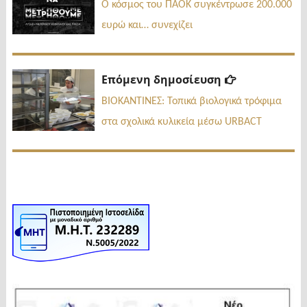
δημοσί
άρθρων
Ο κόσμος του ΠΑΟΚ συγκέντρωσε 200.000
ευρώ και… συνεχίζει
Επόμενη
Επόμενη δημοσίευση
δημοσίευσ
ΒΙΟΚΑΝΤΙΝΕΣ: Τοπικά βιολογικά τρόφιμα
στα σχολικά κυλικεία μέσω URBACT