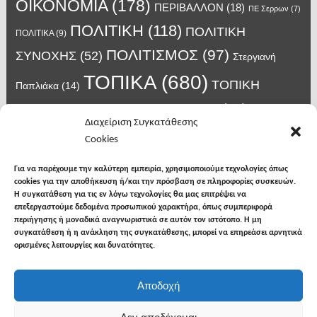
ΟΙΚΟΝΟΜΙΑ
(178)
ΠΕΡΙΒΑΛΛΟΝ
(18)
ΠΕ Σερρων
(7)
ΠΟΛΙΤΙΚΗ
(118)
ΠΟΛΙΤΙΚΗ
ΠΟΛΙΤΙΚΑ
(9)
ΠΟΛΙΤΙΣΜΟΣ
(97)
ΣΥΝΟΧΗΣ
(52)
Στεργιανή
ΤΟΠΙΚΑ
(680)
ΤΟΠΙΚΗ
Παπλιάκα
(14)
ΤΟΥΡΙΣΜΟΣ
(63)
ΑΥΤΟΔΙΟΙΚΗΣΗ
(45)
Τάσος
Διαχείριση Συγκατάθεσης
Χατζηβασιλείου
(14)
Χατζηβασιλειου
(15)
Φυλακές Νιγρίτας
(8)
Cookies
κορωνοϊος
(24)
Χρυσάφης Αλέξανδρος
(7)
ιος δυτικού Νείλου
(6)
κρούσματα κορονοϊού
(18)
λαϊκή Νιγρίτας
(13)
Για να παρέχουμε την καλύτερη εμπειρία, χρησιμοποιούμε τεχνολογίες όπως
νοσοκομείο Σερρών
(7)
cookies για την αποθήκευση ή/και την πρόσβαση σε πληροφορίες συσκευών.
υγεια
(148)
σπυροπουλος
(7)
Η συγκατάθεση για τις εν λόγω τεχνολογίες θα μας επιτρέψει να
επεξεργαστούμε δεδομένα προσωπικού χαρακτήρα, όπως συμπεριφορά
περιήγησης ή μοναδικά αναγνωριστικά σε αυτόν τον ιστότοπο. Η μη
συγκατάθεση ή η ανάκληση της συγκατάθεσης, μπορεί να επηρεάσει αρνητικά
ορισμένες λειτουργίες και δυνατότητες.
facebook
twitter
instagram
Αποδοχή