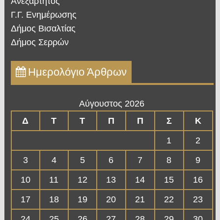
Ανεξάρτητος
Γ.Γ. Ενημέρωσης
Δήμος Βισαλτίας
Δήμος Σερρών
Ημερολόγιο Άρθρων
Αύγουστος 2026
Δ
Τ
Τ
Π
Π
Σ
Κ
1
2
3
4
5
6
7
8
9
10
11
12
13
14
15
16
17
18
19
20
21
22
23
24
25
26
27
28
29
30