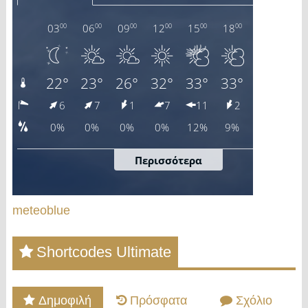
meteoblue
Shortcodes Ultimate
Δημοφιλή
Πρόσφατα
Σχόλιο