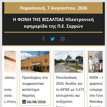
Προχωρήστε
Παρασκευή, 7 Αυγούστου, 2026
στο
περιεχόμενο
Η ΦΩΝΗ ΤΗΣ ΒΙΣΑΛΤΙΑΣ Ηλεκτρονική
εφημερίδα της Π.Ε. Σερρών
facebook
twitter
instagram
σαλτίας:
Προσλήψεις στο
Πανελλαδικές
ΙΜΣΝ – Δωρ
σωφρονιστικό
2026: Άνοδος για
φορητού
όμενες
κατάστημα
το ΔΙΠΑΕ με 3.675
υπερηχογρά
 είναι
Νιγρίτας
επιτυχόντες και
στο Γενικό
ες στους
αυξημένες
Νοσοκομείο
06/08/2026