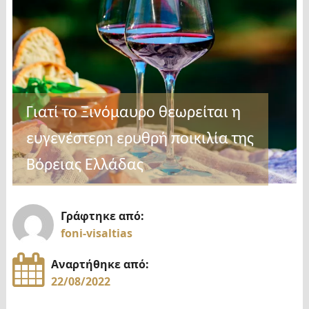
Γιατί το Ξινόμαυρο θεωρείται η
ευγενέστερη ερυθρή ποικιλία της
Βόρειας Ελλάδας
Γράφτηκε από:
foni-visaltias
Αναρτήθηκε από:
22/08/2022