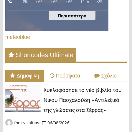
meteoblue
Shortcodes Ultimate
Δημοφιλή
Πρόσφατα
Σχόλιο
Κυκλοφόρησε το νέο βιβλίο του
Νίκου Πασχαλούδη «Αντιλεξικό
της γλώσσας στα Σέρρας»
foni-visaltias
06/08/2026