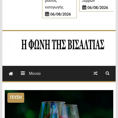
βάσεις
Σερρών
Π
εισαγωγής
06/08/2026
06/08/2026
Εβδομαδιαία Εφημερίδα Π.Ε.Σερρών
Φωνή της Βισαλτίας
Μενού
ΓΕΥΣΗ