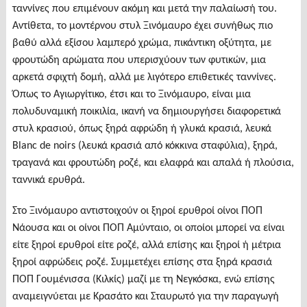
ταννίνες που επιμένουν ακόμη και μετά την παλαίωσή του.
Αντίθετα, το μοντέρνου στυλ Ξινόμαυρο έχει συνήθως πιο
βαθύ αλλά εξίσου λαμπερό χρώμα, πικάντικη οξύτητα, με
φρουτώδη αρώματα που υπερισχύουν των φυτικών, μια
αρκετά σφιχτή δομή, αλλά με λιγότερο επιθετικές ταννίνες.
Όπως το Αγιωργίτικο, έτσι και το Ξινόμαυρο, είναι μια
πολυδυναμική ποικιλία, ικανή να δημιουργήσει διαφορετικά
στυλ κρασιού, όπως ξηρά αφρώδη ή γλυκά κρασιά, λευκά
Blanc de noirs (λευκά κρασιά από κόκκινα σταφύλια), ξηρά,
τραγανά και φρουτώδη ροζέ, και ελαφρά και απαλά ή πλούσια,
ταννικά ερυθρά.
Στο Ξινόμαυρο αντιστοιχούν οι ξηροί ερυθροί οίνοι ΠΟΠ
Νάουσα και οι οίνοι ΠΟΠ Αμύνταιο, οι οποίοι μπορεί να είναι
είτε ξηροί ερυθροί είτε ροζέ, αλλά επίσης και ξηροί ή μέτρια
ξηροί αφρώδεις ροζέ. Συμμετέχει επίσης στα ξηρά κρασιά
ΠΟΠ Γουμένισσα (Κιλκίς) μαζί με τη Νεγκόσκα, ενώ επίσης
αναμειγνύεται με Κρασάτο και Σταυρωτό για την παραγωγή