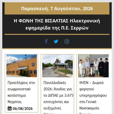
Προχωρήστε
Παρασκευή, 7 Αυγούστου, 2026
στο
περιεχόμενο
Η ΦΩΝΗ ΤΗΣ ΒΙΣΑΛΤΙΑΣ Ηλεκτρονική
εφημερίδα της Π.Ε. Σερρών
facebook
twitter
instagram
Προσλήψεις στο
Πανελλαδικές
ΙΜΣΝ – Δωρεά
Ι
σωφρονιστικό
2026: Άνοδος για
φορητού
Α
κατάστημα
το ΔΙΠΑΕ με 3.675
υπερηχογράφου
Ν
Νιγρίτας
επιτυχόντες και
στο Γενικό
Α
αυξημένες
Νοσοκομείο
Π
06/08/2026