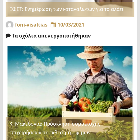
ΕΦΕΤ: Ενημέρωση των καταναλωτών για το αλάτι
foni-visaltias
10/03/2021
Τα σχόλια απενεργοποιήθηκαν
Κ. Μακεδονία: Πρόσκληση συμμετοχής
επιχειρήσεων σε έκθεση τροφίμων