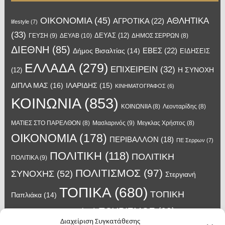
OIKONOMIA
(45)
ΑΘΛΗΤΙΚΑ
ΑΓΡΟΤΙΚΑ
(22)
lifestyle
(7)
(33)
ΔΕΥΑΣ
(12)
ΓΕΥΣΗ
(9)
ΔΕΥΑΒ
(10)
ΔΗΜΟΣ ΣΕΡΡΩΝ
(8)
ΔΙΕΘΝΗ
(85)
ΕΒΕΣ
(22)
Δήμος Βισαλτίας
(14)
ΕΙΔΗΣΕΙΣ
ΕΛΛΑΔΑ
(279)
ΕΠΙΧΕΙΡΕΙΝ
(32)
Η ΣΥΝΟΧΗ
(12)
ΔΙΠΛΑ ΜΑΣ
(16)
ΙΛΑΡΙΔΗΣ
(15)
ΚΙΝΗΜΑΤΟΓΡΑΦΟΣ
(6)
ΚΟΙΝΩΝΙΑ
(853)
ΚΟΙΝΩΝΙΙΑ
(8)
Λεονταρίδης
(8)
Μασλαρινός
(9)
ΜΑΤΙΕΣ ΣΤΟ ΠΑΡΕΛΘΟΝ
(8)
Μεγκλας Χρήστος
(8)
ΟΙΚΟΝΟΜΙΑ
(178)
ΠΕΡΙΒΑΛΛΟΝ
(18)
ΠΕ Σερρων
(7)
ΠΟΛΙΤΙΚΗ
(118)
ΠΟΛΙΤΙΚΗ
ΠΟΛΙΤΙΚΑ
(9)
ΠΟΛΙΤΙΣΜΟΣ
(97)
ΣΥΝΟΧΗΣ
(52)
Στεργιανή
ΤΟΠΙΚΑ
(680)
ΤΟΠΙΚΗ
Παπλιάκα
(14)
ΤΟΥΡΙΣΜΟΣ
(63)
ΑΥΤΟΔΙΟΙΚΗΣΗ
(45)
Τάσος
Διαχείριση Συγκατάθεσης