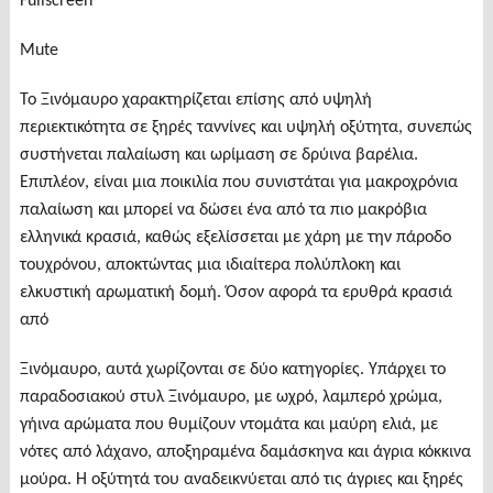
Fullscreen
Mute
Το Ξινόμαυρο χαρακτηρίζεται επίσης από υψηλή
περιεκτικότητα σε ξηρές ταννίνες και υψηλή οξύτητα, συνεπώς
συστήνεται παλαίωση και ωρίμαση σε δρύινα βαρέλια.
Επιπλέον, είναι μια ποικιλία που συνιστάται για μακροχρόνια
παλαίωση και μπορεί να δώσει ένα από τα πιο μακρόβια
ελληνικά κρασιά, καθώς εξελίσσεται με χάρη με την πάροδο
τουχρόνου, αποκτώντας μια ιδιαίτερα πολύπλοκη και
ελκυστική αρωματική δομή. Όσον αφορά τα ερυθρά κρασιά
από
Ξινόμαυρο, αυτά χωρίζονται σε δύο κατηγορίες. Υπάρχει το
παραδοσιακού στυλ Ξινόμαυρο, με ωχρό, λαμπερό χρώμα,
γήινα αρώματα που θυμίζουν ντομάτα και μαύρη ελιά, με
νότες από λάχανο, αποξηραμένα δαμάσκηνα και άγρια κόκκινα
μούρα. Η οξύτητά του αναδεικνύεται από τις άγριες και ξηρές