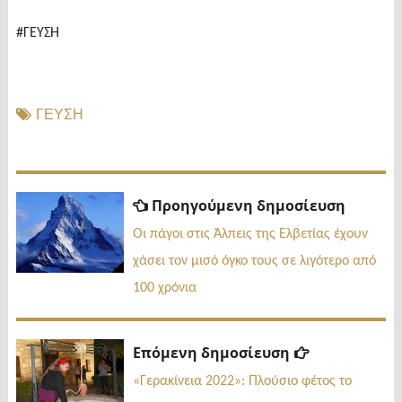
#ΓΕΥΣΗ
ΓΕΥΣΗ
Πλοήγηση
Προηγ
Προηγούμενη δημοσίευση
δημοσί
άρθρων
Οι πάγοι στις Άλπεις της Ελβετίας έχουν
χάσει τον μισό όγκο τους σε λιγότερο από
100 χρόνια
Επόμενη
Επόμενη δημοσίευση
δημοσίευσ
«Γερακίνεια 2022»: Πλούσιο φέτος το