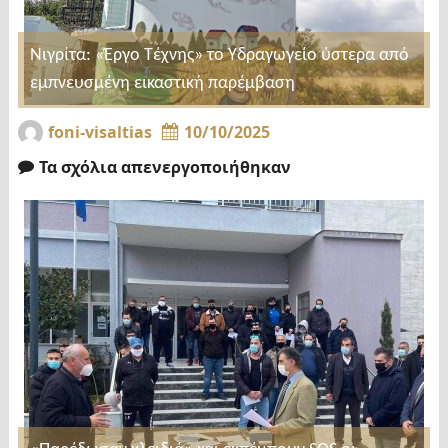
Νιγρίτα: «Έργο Τέχνης» το Υδραγωγείο ύστερα από
εμπνευσμένη εικαστική παρέμβαση
foni-visaltias
10/10/2025
Τα σχόλια απενεργοποιήθηκαν