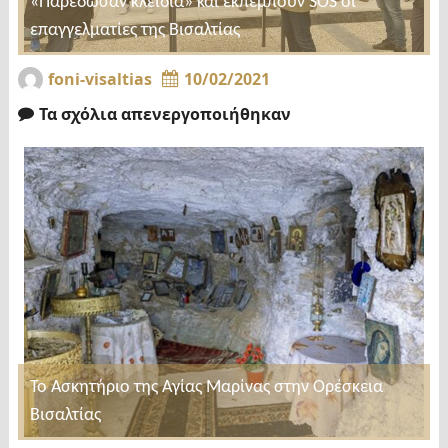
«Παρέδωσαν κλειδιά» και εκπέμπουν SOS οι
επαγγελματίες της Βισαλτίας
foni-visaltias
10/02/2021
Τα σχόλια απενεργοποιήθηκαν
Το Ασκητήριο της Αγίας Μαρίνας στην Ορέσκεια
Βισαλτίας