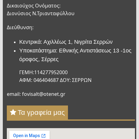
Δικαιούχος Ονόματος:
Διονύσιος Ν.Τριανταφύλλου
Διεύθυνση:
Κεντρικά: Αχιλλέως 1, Νιγρίτα Σερρών
Υποκατάστημα: Εθνικής Αντιστάσεως 13 -1ος
όροφος, Σέρρες
ΓΕΜΗ:114277952000
ΑΦΜ: 046404687 ΔΟΥ: ΣΕΡΡΩΝ
email: fovisalt@otenet.gr
Τα γραφεία μας