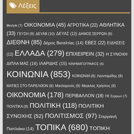
Λέξεις
OIKONOMIA
(45)
ΑΘΛΗΤΙΚΑ
ΑΓΡΟΤΙΚΑ
(22)
lifestyle
(7)
(33)
ΔΕΥΑΣ
(12)
ΓΕΥΣΗ
(9)
ΔΕΥΑΒ
(10)
ΔΗΜΟΣ ΣΕΡΡΩΝ
(8)
ΔΙΕΘΝΗ
(85)
ΕΒΕΣ
(22)
Δήμος Βισαλτίας
(14)
ΕΙΔΗΣΕΙΣ
ΕΛΛΑΔΑ
(279)
ΕΠΙΧΕΙΡΕΙΝ
(32)
Η ΣΥΝΟΧΗ
(12)
ΔΙΠΛΑ ΜΑΣ
(16)
ΙΛΑΡΙΔΗΣ
(15)
ΚΙΝΗΜΑΤΟΓΡΑΦΟΣ
(6)
ΚΟΙΝΩΝΙΑ
(853)
ΚΟΙΝΩΝΙΙΑ
(8)
Λεονταρίδης
(8)
Μασλαρινός
(9)
ΜΑΤΙΕΣ ΣΤΟ ΠΑΡΕΛΘΟΝ
(8)
Μεγκλας Χρήστος
(8)
ΟΙΚΟΝΟΜΙΑ
(178)
ΠΕΡΙΒΑΛΛΟΝ
(18)
ΠΕ Σερρων
(7)
ΠΟΛΙΤΙΚΗ
(118)
ΠΟΛΙΤΙΚΗ
ΠΟΛΙΤΙΚΑ
(9)
ΠΟΛΙΤΙΣΜΟΣ
(97)
ΣΥΝΟΧΗΣ
(52)
Στεργιανή
ΤΟΠΙΚΑ
(680)
ΤΟΠΙΚΗ
Παπλιάκα
(14)