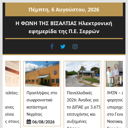
Προχωρήστε
Πέμπτη, 6 Αυγούστου, 2026
στο
περιεχόμενο
Η ΦΩΝΗ ΤΗΣ ΒΙΣΑΛΤΙΑΣ Ηλεκτρονική
εφημερίδα της Π.Ε. Σερρών
facebook
twitter
instagram
σαλτίας:
Προσλήψεις στο
Πανελλαδικές
ΙΜΣΝ – Δωρε
σωφρονιστικό
2026: Άνοδος για
φορητού
μενες
κατάστημα
το ΔΙΠΑΕ με 3.675
υπερηχογρά
είναι
Νιγρίτας
επιτυχόντες και
στο Γενικό
ες στους
αυξημένες
Νοσοκομείο
06/08/2026