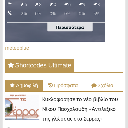
meteoblue
Shortcodes Ultimate
Δημοφιλή
Πρόσφατα
Σχόλιο
Κυκλοφόρησε το νέο βιβλίο του
Νίκου Πασχαλούδη «Αντιλεξικό
της γλώσσας στα Σέρρας»