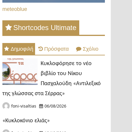
meteoblue
Shortcodes Ultimate
Δημοφιλή
Πρόσφατα
Σχόλιο
Κυκλοφόρησε το νέο
βιβλίο του Νίκου
Πασχαλούδη «Αντιλεξικό
της γλώσσας στα Σέρρας»
foni-visaltias
06/08/2026
«Κυκλοκόνιο ελιάς»