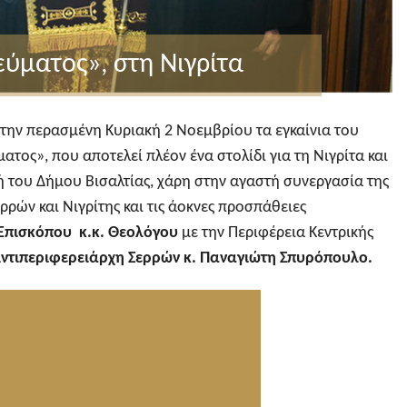
εύματος», στη Νιγρίτα
ην περασμένη Κυριακή 2 Νοεμβρίου τα εγκαίνια του
ατος», που αποτελεί πλέον ένα στολίδι για τη Νιγρίτα και
ή του Δήμου Βισαλτίας, χάρη στην αγαστή συνεργασία της
ρών και Νιγρίτης και τις άοκνες προσπάθειες
Επισκόπου κ.κ. Θεολόγου
με την Περιφέρεια Κεντρικής
ντιπεριφερειάρχη Σερρών κ. Παναγιώτη Σπυρόπουλο.