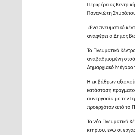
Περιφέρειας Κεντρικ
Παναγιώτη Σπυρόπο
«Ένα πνευματικό κέντ
αναφέρει ο Δήμος Βι
Το Πνευματικό Κέντρο
αναβαθμισμένη στοά 
Δημαρχιακό Μέγαρο 
Η εκ βάθρων αξιοποίη
κατάσταση πραγματο
συνεργασία με την Ι
προερχόταν από το 
Το νέο Πνευματικό Κέ
κτηρίου, ενώ οι εργ