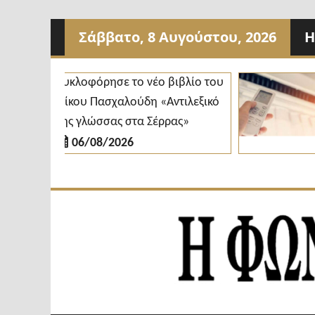
Προχωρήστε
Σάββατο, 8 Αυγούστου, 2026
Η
στο
περιεχόμενο
Κυκλοφόρησε το νέο βιβλίο του
Δήμ
Νίκου Πασχαλούδη «Αντιλεξικό
κλι
της γλώσσας στα Σέρρας»
δια
06/08/2026