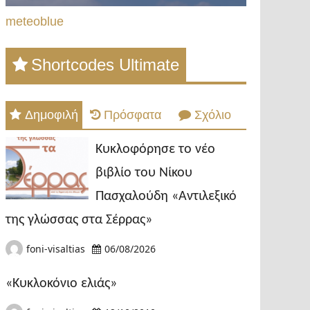
meteoblue
Shortcodes Ultimate
Δημοφιλή
Πρόσφατα
Σχόλιο
Κυκλοφόρησε το νέο
βιβλίο του Νίκου
Πασχαλούδη «Αντιλεξικό
της γλώσσας στα Σέρρας»
foni-visaltias
06/08/2026
«Κυκλοκόνιο ελιάς»