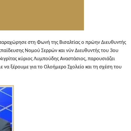
παραχώρησε στη Φωνή της Βισαλτίας ο πρώην Διευθυντής
παίδευσης Νομού Σερρών και νύν Διευθυντής του 3ου
Νιγρίτας κύριος Λυμπούδης Αναστάσιος, παρουσιάζει
ε να ξέρουμε για το Ολοήμερο Σχολείο και τη σχέση του