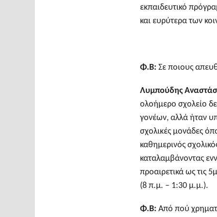
εκπαιδευτικό πρόγρα
και ευρύτερα των κο
Φ.Β:
Σε ποιους απευθ
Λυμπούδης Αναστάσ
ολοήμερο σχολείο δε
γονέων, αλλά ήταν υπ
σχολικές μονάδες όπ
καθημερινός σχολικό
καταλαμβάνοντας εννέ
προαιρετικά ως τις 5
(8 π.μ. – 1:30 μ.μ.).
Φ.Β:
Από πού χρηματ