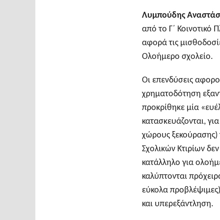
Λυμπούδης Αναστάσ
από το Γ΄ Κοινοτικό 
αφορά τις μισθοδοσί
Ολοήμερο σχολείο.
Οι επενδύσεις αφορο
χρηματοδότηση εξαντ
προκρίθηκε μία «ευέ
κατασκευάζονται, για
χώρους ξεκούρασης) 
Σχολικών Κτιρίων δεν 
κατάλληλο για ολοήμε
καλύπτονται πρόχειρα
εύκολα προβλέψιμες)
και υπερεξάντληση.