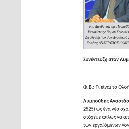
ο π. Διευθυντής της Πρωτοβ
Εκπαίδευσης Νομού Σερρών κ
Διευθυντής του 3ου Δημοτικού 
Νιγρίτας ΑΝΑΣΤΑΣΙΟΣ ΛΥΜ
Συνέντευξη στον Λυ
Φ.Β.:
Τι είναι το Ολ
Λυμπούδης Αναστάσ
2525) ως ένα νέο σχο
στόχευε απλώς να απ
των εργαζόμενων γο