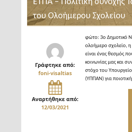
ΕΤΠΑ – Πολιτική συνοχής Τ
του Ολοήμερου Σχολείου
φώτο: 3ο Δημοτικό Νι
ολοήμερο σχολείο, η
είναι ένας θεσμός π
κοινωνίας μας και συ
Γράφτηκε από:
στόχο του Υπουργείο
foni-visaltias
(ΥΠΠΑΝ) για ποιοτική
Αναρτήθηκε από:
12/03/2021