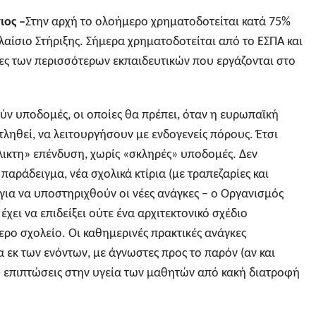
ιος –
Στην αρχή το ολοήμερο χρηματοδοτείται κατά 75%
Πλαίσιο Στήριξης. Σήμερα χρηματοδοτείται από το ΕΣΠΑ και
ες των περισσότερων εκπαιδευτικών που εργάζονται στο
ύν υποδομές, οι οποίες θα πρέπει, όταν η ευρωπαϊκή
ληθεί, να λειτουργήσουν με ενδογενείς πόρους. Έτσι
λικτη» επένδυση, χωρίς «σκληρές» υποδομές. Δεν
 παράδειγμα, νέα σχολικά κτίρια (με τραπεζαρίες και
για να υποστηριχθούν οι νέες ανάγκες – ο Οργανισμός
έχει να επιδείξει ούτε ένα αρχιτεκτονικό σχέδιο
ρο σχολείο. Οι καθημερινές πρακτικές ανάγκες
 εκ των ενόντων, με άγνωστες προς το παρόν (αν και
 επιπτώσεις στην υγεία των μαθητών από κακή διατροφή