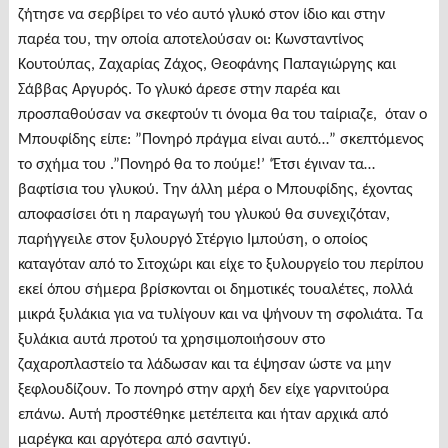
ζήτησε να σερβίρει το νέο αυτό γλυκό στον ίδιο και στην
παρέα του, την οποία αποτελούσαν οι: Κωνσταντίνος
Κουτούπας, Ζαχαρίας Ζάχος, Θεοφάνης Παπαγιώργης και
Σάββας Αργυρός. Το γλυκό άρεσε στην παρέα και
προσπαθούσαν να σκεφτούν τι όνομα θα του ταίριαζε, όταν ο
Μπουφίδης είπε: ”Πονηρό πράγμα είναι αυτό…” σκεπτόμενος
το σχήμα του .”Πονηρό θα το πούμε!’ ‘Έτσι έγιναν τα…
βαφτίσια του γλυκού. Την άλλη μέρα ο Μπουφίδης, έχοντας
αποφασίσει ότι η παραγωγή του γλυκού θα συνεχιζόταν,
παρήγγειλε στον ξυλουργό Στέργιο Ιμπούση, ο οποίος
καταγόταν από το Σιτοχώρι και είχε το ξυλουργείο του περίπου
εκεί όπου σήμερα βρίσκονται οι δημοτικές τουαλέτες, πολλά
μικρά ξυλάκια για να τυλίγουν και να ψήνουν τη σφολιάτα. Τα
ξυλάκια αυτά προτού τα χρησιμοποιήσουν στο
ζαχαροπλαστείο τα λάδωσαν και τα έψησαν ώστε να μην
ξεφλουδίζουν. Το πονηρό στην αρχή δεν είχε γαρνιτούρα
επάνω. Αυτή προστέθηκε μετέπειτα και ήταν αρχικά από
μαρέγκα και αργότερα από σαντιγύ.