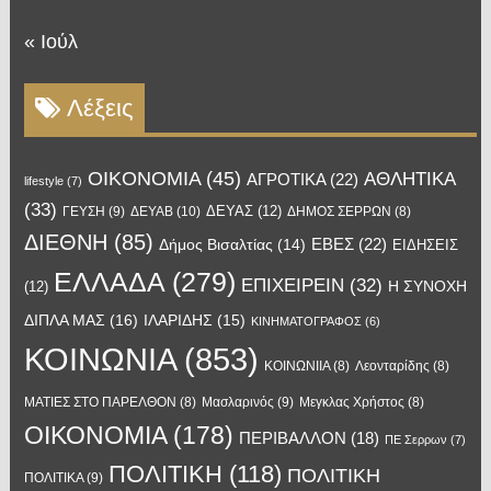
« Ιούλ
Λέξεις
OIKONOMIA
(45)
ΑΘΛΗΤΙΚΑ
ΑΓΡΟΤΙΚΑ
(22)
lifestyle
(7)
(33)
ΔΕΥΑΣ
(12)
ΓΕΥΣΗ
(9)
ΔΕΥΑΒ
(10)
ΔΗΜΟΣ ΣΕΡΡΩΝ
(8)
ΔΙΕΘΝΗ
(85)
ΕΒΕΣ
(22)
Δήμος Βισαλτίας
(14)
ΕΙΔΗΣΕΙΣ
ΕΛΛΑΔΑ
(279)
ΕΠΙΧΕΙΡΕΙΝ
(32)
Η ΣΥΝΟΧΗ
(12)
ΔΙΠΛΑ ΜΑΣ
(16)
ΙΛΑΡΙΔΗΣ
(15)
ΚΙΝΗΜΑΤΟΓΡΑΦΟΣ
(6)
ΚΟΙΝΩΝΙΑ
(853)
ΚΟΙΝΩΝΙΙΑ
(8)
Λεονταρίδης
(8)
Μασλαρινός
(9)
ΜΑΤΙΕΣ ΣΤΟ ΠΑΡΕΛΘΟΝ
(8)
Μεγκλας Χρήστος
(8)
ΟΙΚΟΝΟΜΙΑ
(178)
ΠΕΡΙΒΑΛΛΟΝ
(18)
ΠΕ Σερρων
(7)
ΠΟΛΙΤΙΚΗ
(118)
ΠΟΛΙΤΙΚΗ
ΠΟΛΙΤΙΚΑ
(9)