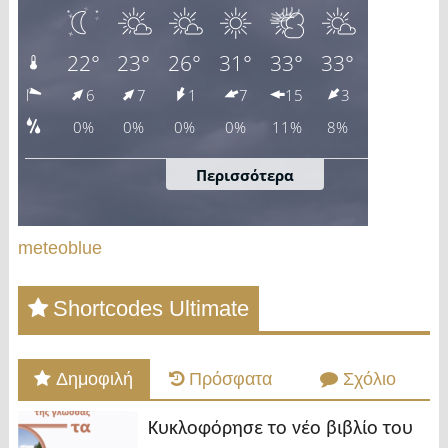
meteoblue
Shortcodes Ultimate
Δημοφιλή
Πρόσφατα
Σχόλιο
Κυκλοφόρησε το νέο βιβλίο του