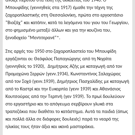
άνοιξε περίπου στα τέλη της δεκαετίας του 1940. Ο
Μπουφίδης (γεννηθείς στα 1917) έμαθε την τέχνη της
ζαχαροπλαστικής στη Θεσσαλονίκη, πρώτα στο εργοστάσιο
”Βιοζάχ” και κατόπιν, κατά τα λεγόμενα του γιου του Γεωργίου,
στο φημισμένο μεταξύ άλλων και για την κουζίνα του,
ξενοδοχείο ”Μεντιτερανέ”*.
Στις αρχές του 1950 στο ζαχαροπλαστείο του Μπουφίδη
εργάζονται οι: Θεόφιλος Παπαγιώργης από τη Νιγρίτα
(γεννηθείς το 1920), Δημήτριος Αζής με καταγωγή από τον
Προμαχώνα Σερρών (γενν.1934), Κωνσταντίνος Σαλαχώρας
από τον Σοχό (γενν.1939), Δημήτριος Πασχαλίδης με καταγωγή
από το Καστρί και την Ευκαρπία (γενν 1939) και Αθανάσιος
Κουτσούρας από την Τερπνή (γεν 1939). Το πρωί δουλεύουν
στο εργαστήριο και το απόγευμα σερβίρουν γλυκά στα
τραπεζάκια που διαθέτει το κατάστημα. Αυτά τα παιδιά (όπως
και πολλά άλλα σε διάφορες δουλειές) παρά το νεαρό της
ηλικίας τους ήταν άξια και ικανά μαστοράκια.