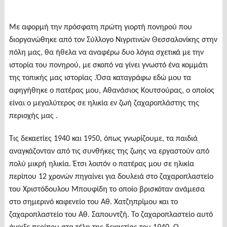
Με αφορμή την πρόσφατη πρώτη γιορτή πονηρού που
διοργανώθηκε από τον Σύλλογο Νιγριτινών Θεσσαλονίκης στην
πόλη μας, θα ήθελα να αναφέρω δυο λόγια σχετικά με την
ιστορία του πονηρού, με σκοπό να γίνει γνωστό ένα κομμάτι
της τοπικής μας ιστορίας .Όσα καταγράφω εδώ μου τα
αφηγήθηκε ο πατέρας μου, Αθανάσιος Κουτσούρας, ο οποίος
είναι ο μεγαλύτερος σε ηλικία εν ζωή ζαχαροπλάστης της
περιοχής μας .
Τις δεκαετίες 1940 και 1950, όπως γνωρίζουμε, τα παιδιά
αναγκάζονταν από τις συνθήκες της ζωης να εργαστούν από
πολύ μικρή ηλικία. Έτσι λοιπόν ο πατέρας μου σε ηλικία
περίπου 12 χρονών πηγαίνει για δουλειά στο ζαχαροπλαστείο
του Χριστόδουλου Μπουφίδη το οποίο βρισκόταν ανάμεσα
στο σημερινό καφενείο του Αθ. Χατζηπρίμου και το
ζαχαροπλαστείο του Αθ. Σαπουντζή. Το ζαχαροπλαστείο αυτό