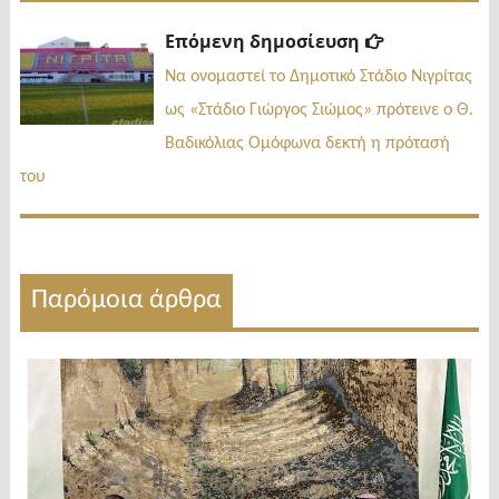
Επόμενη
Επόμενη δημοσίευση
δημοσίευσ
Να ονομαστεί το Δημοτικό Στάδιο Νιγρίτας
ως «Στάδιο Γιώργος Σιώμος» πρότεινε ο Θ.
Βαδικόλιας Ομόφωνα δεκτή η πρότασή
του
Παρόμοια άρθρα