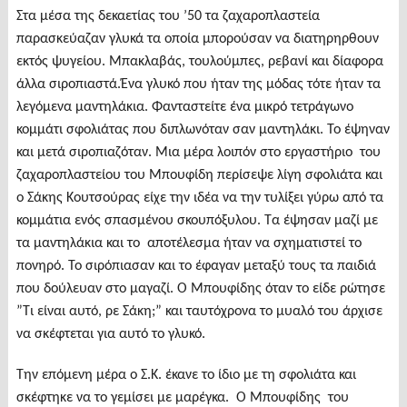
Στα μέσα της δεκαετίας του ’50 τα ζαχαροπλαστεία
παρασκεύαζαν γλυκά τα οποία μπορούσαν να διατηρηρθουν
εκτός ψυγείου. Μπακλαβάς, τουλούμπες, ρεβανί και δίαφορα
άλλα σιροπιαστά.Ένα γλυκό που ήταν της μόδας τότε ήταν τα
λεγόμενα μαντηλάκια. Φανταστείτε ένα μικρό τετράγωνο
κομμάτι σφολιάτας που διπλωνόταν σαν μαντηλάκι. Το έψηναν
και μετά σιροπιαζόταν. Μια μέρα λοιπόν στο εργαστήριο του
ζαχαροπλαστείου του Μπουφίδη περίσεψε λίγη σφολιάτα και
ο Σάκης Κουτσούρας είχε την ιδέα να την τυλίξει γύρω από τα
κομμάτια ενός σπασμένου σκουπόξυλου. Τα έψησαν μαζί με
τα μαντηλάκια και το αποτέλεσμα ήταν να σχηματιστεί το
πονηρό. Το σιρόπιασαν και το έφαγαν μεταξύ τους τα παιδιά
που δούλευαν στο μαγαζί. Ο Μπουφίδης όταν το είδε ρώτησε
”Τι είναι αυτό, ρε Σάκη;” και ταυτόχρονα το μυαλό του άρχισε
να σκέφτεται για αυτό το γλυκό.
Την επόμενη μέρα ο Σ.Κ. έκανε το ίδιο με τη σφολιάτα και
σκέφτηκε να το γεμίσει με μαρέγκα.
Ο Μπουφίδης του