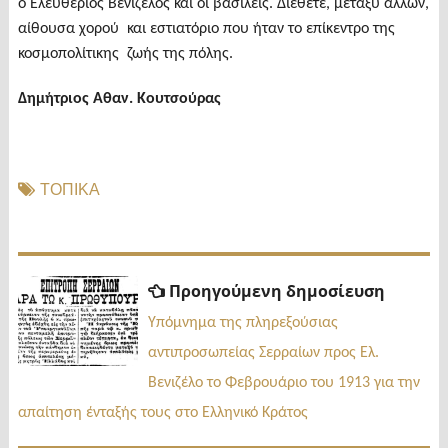
ο Ελευθέριος Βενιζέλος και οι βασιλείς. Διέθετε, μεταξύ άλλων,
αίθουσα χορού και εστιατόριο που ήταν το επίκεντρο της
κοσμοπολίτικης ζωής της πόλης.
Δημήτριος Αθαν. Κουτσούρας
ΤΟΠΙΚΑ
Πλοήγηση
Προηγ
Προηγούμενη δημοσίευση
δημοσί
άρθρων
Υπόμνημα της πληρεξούσιας
αντιπροσωπείας Σερραίων προς Ελ.
Βενιζέλο το Φεβρουάριο του 1913 για την
απαίτηση ένταξής τους στο Ελληνικό Κράτος