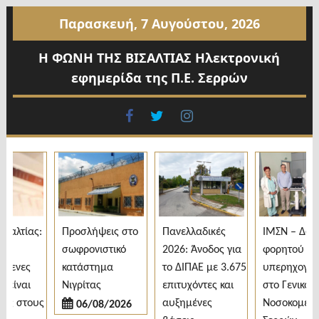
Προχωρήστε
Παρασκευή, 7 Αυγούστου, 2026
στο
περιεχόμενο
Η ΦΩΝΗ ΤΗΣ ΒΙΣΑΛΤΙΑΣ Ηλεκτρονική
εφημερίδα της Π.Ε. Σερρών
facebook
twitter
instagram
λτίας:
Προσλήψεις στο
Πανελλαδικές
ΙΜΣΝ – Δωρεά
σωφρονιστικό
2026: Άνοδος για
φορητού
ενες
κατάστημα
το ΔΙΠΑΕ με 3.675
υπερηχογράφ
ίναι
Νιγρίτας
επιτυχόντες και
στο Γενικό
ς στους
αυξημένες
Νοσοκομείο
06/08/2026