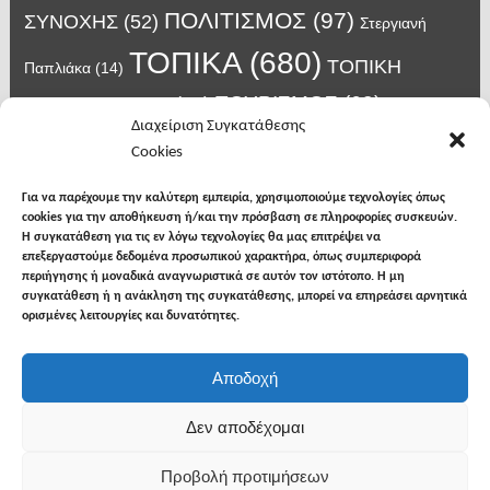
ΠΟΛΙΤΙΣΜΟΣ
(97)
ΣΥΝΟΧΗΣ
(52)
Στεργιανή
ΤΟΠΙΚΑ
(680)
ΤΟΠΙΚΗ
Παπλιάκα
(14)
ΤΟΥΡΙΣΜΟΣ
(63)
ΑΥΤΟΔΙΟΙΚΗΣΗ
(45)
Τάσος
Διαχείριση Συγκατάθεσης
Χατζηβασιλείου
(14)
Χατζηβασιλειου
(15)
Φυλακές Νιγρίτας
(8)
Cookies
κορωνοϊος
(24)
Χρυσάφης Αλέξανδρος
(7)
ιος δυτικού Νείλου
(6)
κρούσματα κορονοϊού
(18)
λαϊκή Νιγρίτας
(13)
Για να παρέχουμε την καλύτερη εμπειρία, χρησιμοποιούμε τεχνολογίες όπως
νοσοκομείο Σερρών
(7)
cookies για την αποθήκευση ή/και την πρόσβαση σε πληροφορίες συσκευών.
υγεια
(148)
σπυροπουλος
(7)
Η συγκατάθεση για τις εν λόγω τεχνολογίες θα μας επιτρέψει να
επεξεργαστούμε δεδομένα προσωπικού χαρακτήρα, όπως συμπεριφορά
περιήγησης ή μοναδικά αναγνωριστικά σε αυτόν τον ιστότοπο. Η μη
συγκατάθεση ή η ανάκληση της συγκατάθεσης, μπορεί να επηρεάσει αρνητικά
ορισμένες λειτουργίες και δυνατότητες.
facebook
twitter
instagram
Αποδοχή
Copyright © 2026
Φωνή της Βισαλτίας
. All rights
Δεν αποδέχομαι
reserved.
Προβολή προτιμήσεων
Θέμα: The NewsMag από
Bishal Napit
. Δουλεύει με