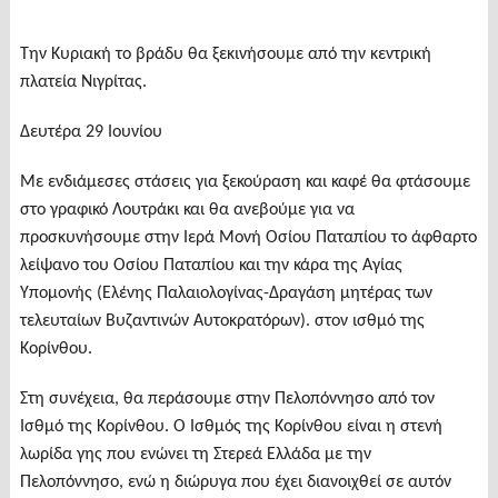
Την Κυριακή το βράδυ θα ξεκινήσουμε από την κεντρική
πλατεία Νιγρίτας.
Δευτέρα 29 Ιουνίου
Με ενδιάμεσες στάσεις για ξεκούραση και καφέ θα φτάσουμε
στο γραφικό Λουτράκι και θα ανεβούμε για να
προσκυνήσουμε στην Ιερά Μονή Οσίου Παταπίου το άφθαρτο
λείψανο του Οσίου Παταπίου και την κάρα της Αγίας
Υπομονής (Ελένης Παλαιολογίνας-Δραγάση μητέρας των
τελευταίων Βυζαντινών Αυτοκρατόρων). στον ισθμό της
Κορίνθου.
Στη συνέχεια, θα περάσουμε στην Πελοπόννησο από τον
Ισθμό της Κορίνθου. Ο Ισθμός της Κορίνθου είναι η στενή
λωρίδα γης που ενώνει τη Στερεά Ελλάδα με την
Πελοπόννησο, ενώ η διώρυγα που έχει διανοιχθεί σε αυτόν