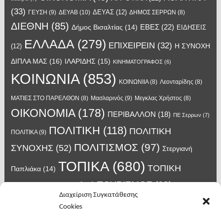
(33)
ΔΕΥΑΣ
(12)
ΓΕΥΣΗ
(9)
ΔΕΥΑΒ
(10)
ΔΗΜΟΣ ΣΕΡΡΩΝ
(8)
ΔΙΕΘΝΗ
(85)
ΕΒΕΣ
(22)
Δήμος Βισαλτίας
(14)
ΕΙΔΗΣΕΙΣ
ΕΛΛΑΔΑ
(279)
ΕΠΙΧΕΙΡΕΙΝ
(32)
Η ΣΥΝΟΧΗ
(12)
ΔΙΠΛΑ ΜΑΣ
(16)
ΙΛΑΡΙΔΗΣ
(15)
ΚΙΝΗΜΑΤΟΓΡΑΦΟΣ
(6)
ΚΟΙΝΩΝΙΑ
(853)
ΚΟΙΝΩΝΙΙΑ
(8)
Λεονταρίδης
(8)
Μασλαρινός
(9)
ΜΑΤΙΕΣ ΣΤΟ ΠΑΡΕΛΘΟΝ
(8)
Μεγκλας Χρήστος
(8)
ΟΙΚΟΝΟΜΙΑ
(178)
ΠΕΡΙΒΑΛΛΟΝ
(18)
ΠΕ Σερρων
(7)
ΠΟΛΙΤΙΚΗ
(118)
ΠΟΛΙΤΙΚΗ
ΠΟΛΙΤΙΚΑ
(9)
ΠΟΛΙΤΙΣΜΟΣ
(97)
ΣΥΝΟΧΗΣ
(52)
Στεργιανή
ΤΟΠΙΚΑ
(680)
ΤΟΠΙΚΗ
Παπλιάκα
(14)
ΤΟΥΡΙΣΜΟΣ
(63)
ΑΥΤΟΔΙΟΙΚΗΣΗ
(45)
Τάσος
Διαχείριση Συγκατάθεσης
Χατζηβασιλείου
(14)
Χατζηβασιλειου
(15)
Φυλακές Νιγρίτας
(8)
Cookies
κορωνοϊος
(24)
Χρυσάφης Αλέξανδρος
(7)
ιος δυτικού Νείλου
(6)