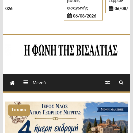
βάσεις
Σερρών
εισαγωγής
026
06/08/2026
06/08/2026
Εβδομαδιαία Εφημερίδα Π.Ε.Σερρών
Φωνή της Βισαλτίας
Μενού
Τοπικά