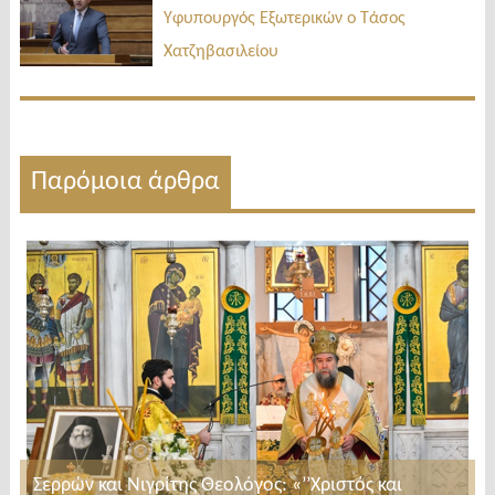
δημοσίευσ
Υφυπουργός Εξωτερικών ο Τάσος
Χατζηβασιλείου
Παρόμοια άρθρα
Σερρών και Νιγρίτης Θεολόγος: «’’Χριστός και