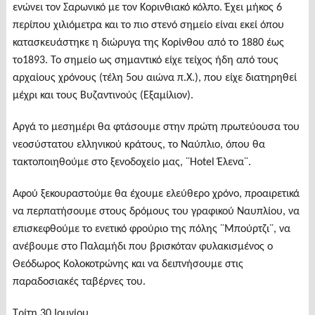
ενώνει τον Σαρωνικό με τον Κορινθιακό κόλπο. Έχει μήκος 6
περίπου χιλιόμετρα και το πιο στενό σημείο είναι εκεί όπου
κατασκευάστηκε η διώρυγα της Κορίνθου από το 1880 έως
το1893. Το σημείο ως σημαντικό είχε τείχος ήδη από τους
αρχαίους χρόνους (τέλη 5ου αιώνα π.Χ.), που είχε διατηρηθεί
μέχρι και τους Βυζαντινούς (Εξαμίλιον).
Αργά το μεσημέρι θα φτάσουμε στην πρώτη πρωτεύουσα του
νεοσύστατου ελληνικού κράτους, το Ναύπλιο, όπου θα
τακτοποιηθούμε στο ξενοδοχείο μας, ¨Hotel Έλενα¨.
Αφού ξεκουραστούμε θα έχουμε ελεύθερο χρόνο, προαιρετικά
να περπατήσουμε στους δρόμους του γραφικού Ναυπλίου, να
επισκεφθούμε το ενετικό φρούριο της πόλης ¨Μπούρτζι¨, να
ανέβουμε στο Παλαμήδι που βρισκόταν φυλακισμένος ο
Θεόδωρος Κολοκοτρώνης και να δειπνήσουμε στις
παραδοσιακές ταβέρνες του.
Τρίτη 30 Ιουνίου