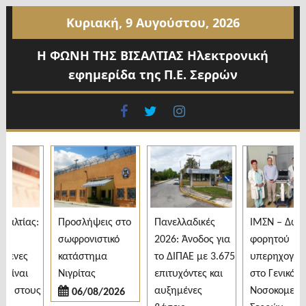
Προχωρήστε
Κυριακή, 9 Αυγούστου, 2026
στο
περιεχόμενο
Η ΦΩΝΗ ΤΗΣ ΒΙΣΑΛΤΙΑΣ Ηλεκτρονική
εφημερίδα της Π.Ε. Σερρών
facebook
twitter
instagram
λτίας:
Προσλήψεις στο
Πανελλαδικές
ΙΜΣΝ – Δωρεά
σωφρονιστικό
2026: Άνοδος για
φορητού
ενες
κατάστημα
το ΔΙΠΑΕ με 3.675
υπερηχογράφο
ίναι
Νιγρίτας
επιτυχόντες και
στο Γενικό
 στους
αυξημένες
Νοσοκομείο
06/08/2026