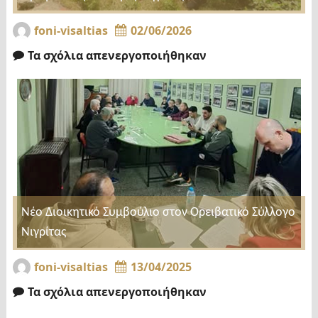
foni-visaltias
02/06/2026
Τα σχόλια απενεργοποιήθηκαν
Νέο Διοικητικό Συμβούλιο στον Ορειβατικό Σύλλογο
Νιγρίτας
foni-visaltias
13/04/2025
Τα σχόλια απενεργοποιήθηκαν