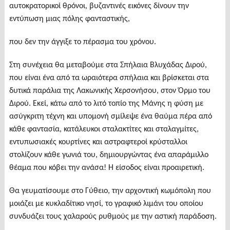
αυτοκρατορικοί θρόνοι, βυζαντινές εικόνες δίνουν την
εντύπωση μιας πόλης φανταστικής,
που δεν την άγγιξε το πέρασμα του χρόνου.
Στη συνέχεια θα μεταβούμε στα Σπήλαια Βλυχάδας Διρού,
που είναι ένα από τα ωραιότερα σπήλαια και βρίσκεται στα
δυτικά παράλια της Λακωνικής Χερσονήσου, στον Όρμο του
Διρού. Εκεί, κάτω από το λιτό τοπίο της Μάνης η φύση με
ασύγκριτη τέχνη και υπομονή σμίλεψε ένα θαύμα πέρα από
κάθε φαντασία, κατάλευκοι σταλακτίτες και σταλαγμίτες,
εντυπωσιακές κουρτίνες και αστραφτεροί κρύσταλλοι
στολίζουν κάθε γωνιά του, δημιουργώντας ένα απαράμιλλο
θέαμα που κόβει την ανάσα! Η είσοδος είναι προαιρετική.
Θα γευματίσουμε στο Γύθειο, την αρχοντική κωμόπολη που
μοιάζει με κυκλαδίτικο νησί, το γραφικό λιμάνι του οποίου
συνδυάζει τους χαλαρούς ρυθμούς με την αστική παράδοση.