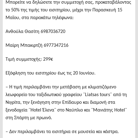
Μπορείτε να δηλώσετε την συμμετοχή σας, προκαταβάλοντας
το 50% της τιμής του εισιτηρίου, μέχρι την Παρασκευή 15
Μαΐου, στα παρακάτω τηλέφωνα:
Ανθούλα Θασίτη 6987036720
Μαίρη Μπακιρτζή 6977347216
Τιμή συμμετοχής: 299€
Εξόφληση του εισιτηρίου έως τις 20 Ιουνίου.
– Η τιμή περιλαμβάνει την μετάβαση με κλιματιζόμενο
λεωφορείο του ταξιδιωτικού γραφείου ¨Liatsas tours¨ από τη
Νιγρίτα, την ξενάγηση στην Επίδαυρο και διαμονή στα
ξενοδοχεία ¨Hotel Έλενα¨ στο Ναύπλιο και ¨Μανιάτης Hotel¨
στη Σπάρτη με πρωινό.
– Δεν περιλαμβάνει τα εισιτήρια σε μουσεία και κάστρα.