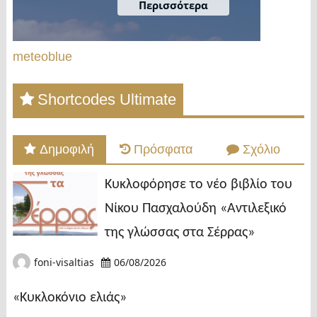
meteoblue
Shortcodes Ultimate
Δημοφιλή
Πρόσφατα
Σχόλιο
Κυκλοφόρησε το νέο βιβλίο του
Νίκου Πασχαλούδη «Αντιλεξικό
της γλώσσας στα Σέρρας»
foni-visaltias
06/08/2026
«Κυκλοκόνιο ελιάς»