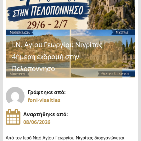
Ι.Ν. Αγίου Γεωργίου Νιγρίτας –
4ήμερη εκδρομή στην
Πελοπόννησο
Γράφτηκε από:
foni-visaltias
Αναρτήθηκε από:
08/06/2026
Από τον Ιερό Ναό Αγίου Γεωργίου Νιγρίτας διοργανώνεται