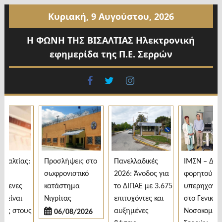
Προχωρήστε
Κυριακή, 9 Αυγούστου, 2026
στο
περιεχόμενο
Η ΦΩΝΗ ΤΗΣ ΒΙΣΑΛΤΙΑΣ Ηλεκτρονική
εφημερίδα της Π.Ε. Σερρών
facebook
twitter
instagram
αλτίας:
Προσλήψεις στο
Πανελλαδικές
ΙΜΣΝ – Δωρε
σωφρονιστικό
2026: Άνοδος για
φορητού
μενες
κατάστημα
το ΔΙΠΑΕ με 3.675
υπερηχογράφ
είναι
Νιγρίτας
επιτυχόντες και
στο Γενικό
ς στους
αυξημένες
Νοσοκομείο
06/08/2026