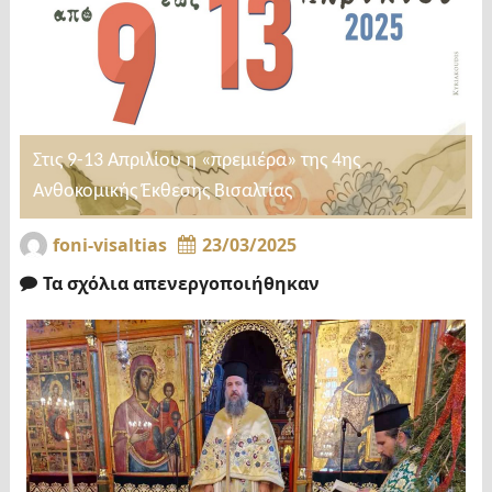
Στις 9-13 Απριλίου η «πρεμιέρα» της 4ης
Ανθοκομικής Έκθεσης Βισαλτίας
foni-visaltias
23/03/2025
Τα σχόλια απενεργοποιήθηκαν