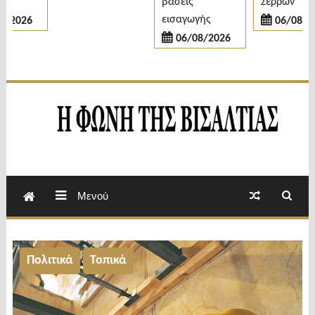
βάσεις
Σερρών
εισαγωγής
2026
06/08/202
06/08/2026
Εβδομαδιαία Εφημερίδα Π.Ε.Σερρών
Φωνή της Βισαλτίας
Μενού
Πολιτικά
Τοπικά