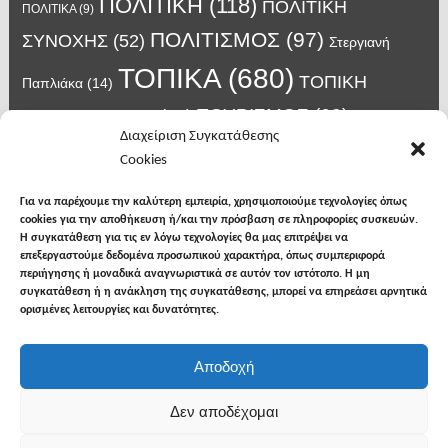
ΠΟΛΙΤΙΚΗ
(118)
ΠΟΛΙΤΙΚΗ
ΠΟΛΙΤΙΚΑ
(9)
ΠΟΛΙΤΙΣΜΟΣ
(97)
ΣΥΝΟΧΗΣ
(52)
Στεργιανή
ΤΟΠΙΚΑ
(680)
ΤΟΠΙΚΗ
Παπλιάκα
(14)
ΤΟΥΡΙΣΜΟΣ
(63)
ΑΥΤΟΔΙΟΙΚΗΣΗ
(45)
Τάσος
Διαχείριση Συγκατάθεσης
Χατζηβασιλείου
(14)
Χατζηβασιλειου
(15)
Φυλακές Νιγρίτας
(8)
Cookies
κορωνοϊος
(24)
Χρυσάφης Αλέξανδρος
(7)
ιος δυτικού Νείλου
(6)
κρούσματα κορονοϊού
(18)
λαϊκή Νιγρίτας
(13)
Για να παρέχουμε την καλύτερη εμπειρία, χρησιμοποιούμε τεχνολογίες όπως
νοσοκομείο Σερρών
(7)
cookies για την αποθήκευση ή/και την πρόσβαση σε πληροφορίες συσκευών.
υγεια
(148)
σπυροπουλος
(7)
Η συγκατάθεση για τις εν λόγω τεχνολογίες θα μας επιτρέψει να
επεξεργαστούμε δεδομένα προσωπικού χαρακτήρα, όπως συμπεριφορά
περιήγησης ή μοναδικά αναγνωριστικά σε αυτόν τον ιστότοπο. Η μη
συγκατάθεση ή η ανάκληση της συγκατάθεσης, μπορεί να επηρεάσει αρνητικά
ορισμένες λειτουργίες και δυνατότητες.
facebook
twitter
instagram
Αποδοχή
Copyright © 2026
Φωνή της Βισαλτίας
. All rights
Δεν αποδέχομαι
reserved.