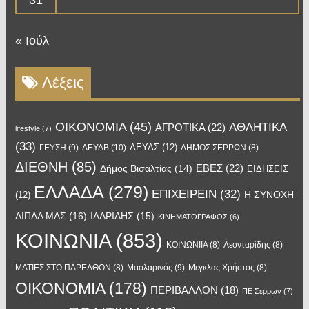
31
« Ιούλ
Λέξεις
OIKONOMIA
(45)
ΑΘΛΗΤΙΚΑ
ΑΓΡΟΤΙΚΑ
(22)
lifestyle
(7)
(33)
ΔΕΥΑΣ
(12)
ΓΕΥΣΗ
(9)
ΔΕΥΑΒ
(10)
ΔΗΜΟΣ ΣΕΡΡΩΝ
(8)
ΔΙΕΘΝΗ
(85)
ΕΒΕΣ
(22)
Δήμος Βισαλτίας
(14)
ΕΙΔΗΣΕΙΣ
ΕΛΛΑΔΑ
(279)
ΕΠΙΧΕΙΡΕΙΝ
(32)
Η ΣΥΝΟΧΗ
(12)
ΔΙΠΛΑ ΜΑΣ
(16)
ΙΛΑΡΙΔΗΣ
(15)
ΚΙΝΗΜΑΤΟΓΡΑΦΟΣ
(6)
ΚΟΙΝΩΝΙΑ
(853)
ΚΟΙΝΩΝΙΙΑ
(8)
Λεονταρίδης
(8)
Μασλαρινός
(9)
ΜΑΤΙΕΣ ΣΤΟ ΠΑΡΕΛΘΟΝ
(8)
Μεγκλας Χρήστος
(8)
ΟΙΚΟΝΟΜΙΑ
(178)
ΠΕΡΙΒΑΛΛΟΝ
(18)
ΠΕ Σερρων
(7)