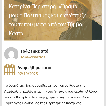
Κατερίνα Περιστέρη: «Όραμά
μου ο Πολιτισμός και η ανάπτυξη
του τόπου μέσα από τον Τύμβο
Καστά
Γράφτηκε από:
foni-visaltias
Αναρτήθηκε από:
02/10/2023
Το όνομά της έχει συνδεθεί με τον Τύμβο Καστά της
Αμφίπολης, καθώς ήταν η «ψυχή» των ανασκαφών. Ο λόγος
για την Κατερίνα Περιστέρη, αρχαιολόγο, ανασκαφέα και
Τομεάρχης Πολιτισμός της Περιφέρειας Κεντρικής