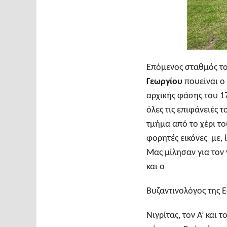
Επόμενος σταθμός το
Γεωργίου
πουείναι ο 
αρχικής φάσης του 1
όλες τις επιφάνειές 
τμήμα από το χέρι το
φορητές εικόνες με, 
Μας μίλησαν για τον
και ο
Βυζαντινολόγος της 
Νιγρίτας, τον Α’ και