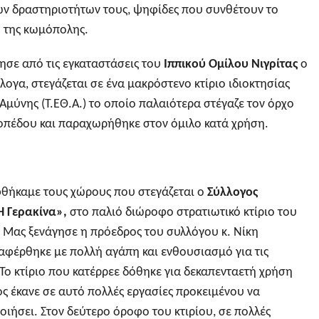
ν δραστηριοτήτων τους, ψηφίδες που συνθέτουν το
 της κωμόπολης.
ησε από τις εγκαταστάσεις του
Ιππικού Ομίλου Νιγρίτας
ο
λογα, στεγάζεται σε ένα μακρόστενο κτίριο ιδιοκτησίας
Αμύνης (Τ.ΕΘ.Α.) το οποίο παλαιότερα στέγαζε τον όρχο
οπέδου και παραχωρήθηκε στον όμιλο κατά χρήση.
φθήκαμε τους χώρους που στεγάζεται ο
Σύλλογος
Η Γερακίνα
»,
στο παλιό διώροφο στρατιωτικό κτίριο του
Μας ξενάγησε η πρόεδρος του συλλόγου κ. Νίκη
φέρθηκε με πολλή αγάπη και ενθουσιασμό για τις
Το κτίριο που κατέρρεε δόθηκε για δεκαπενταετή χρήση
ς έκανε σε αυτό πολλές εργασίες προκειμένου να
οιήσει. Στον δεύτερο όροφο του κτιρίου, σε πολλές