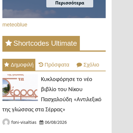
meteoblue
Shortcodes Ultimate
Δημοφιλή
Πρόσφατα
Σχόλιο
Κυκλοφόρησε το νέο
βιβλίο του Νίκου
Πασχαλούδη «Αντιλεξικό
της γλώσσας στα Σέρρας»
foni-visaltias
06/08/2026