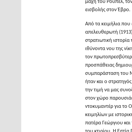
μάχη του Ρούπελ, τον
εισβολής στον Έβρο.
Από τα κειμήλια που 
απελευθερωτή (1913) 
στρατιωτική ιστορία 
ιθύνοντα νου της νί
τον πρωτοπρεσβύτερο
προσπάθειας δημιουργ
συμπαράσταση του Μ
ήταν και ο στρατηγός
την τιμή να μας συν
στον χώρο παρουσιάσ
ντοκυμαντέρ για το 
κειμηλίων με ιστορι
πατέρα Γεώργιου και 
του κτιρίου. Η Εστί