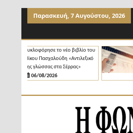
Προχωρήστε
Παρασκευή, 7 Αυγούστου, 2026
στο
περιεχόμενο
Κυκλοφόρησε το νέο βιβλίο του
Δ
Νίκου Πασχαλούδη «Αντιλεξικό
κ
της γλώσσας στα Σέρρας»
δ
06/08/2026