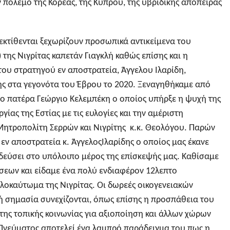
 πόλεμο της Κορέας, της Κύπρου, της υβριδικής απόπειρας
εκτίθενται ξεχωρίζουν προσωπικά αντικείμενα του
της Νιγρίτας καπετάν Γιαγκλή καθώς επίσης και η
του στρατηγού εν αποστρατεία, Άγγελου Ιλαρίδη,
κης στα γεγονότα του Έβρου το 2020. Ξεναγηθήκαμε από
 πατέρα Γεώργιο Κελεμπέκη ο οποίος υπήρξε η ψυχή της
ίας της Εστίας με τις ευλογίες και την αμέριστη
ητροπολίτη Σερρών και Νιγρίτης κ.κ. Θεολόγου. Παρών
 εν αποστρατεία κ. ΆγγελοςΙλαρίδης ο οποίος μας έκανε
οδεύσει στο υπόλοιπο μέρος της επίσκεψής μας. Καθίσαμε
εων και είδαμε ένα πολύ ενδιαφέρον 12λεπτο
Ολοκαύτωμα της Νιγρίτας. Οι δωρεές οικογενειακών
κή σημασία συνεχίζονται, όπως επίσης η προσπάθεια του
της τοπικής κοινωνίας για αξιοποίηση και άλλων χώρων
α Πνεύματος αποτελεί ένα λαμπρό παράδειγμα του πως η