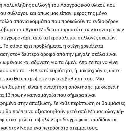
 η πολυπληθής συλλογή του Λαογραφικού υλικού που
ου συλλόγου και όπως μας είπαν, μέρος της μόνο
 πολλά σπάνια κομμάτια που προκαλούν το ενδιαφέρον
 λάβαρο του Άγιου Μόδεστουπροστάτη των κτηνοτρόφων
α συγχωροχάρτι από τα Ιεροσόλυμα, συλλογές σκευών,
. Το κτίριο έχει προβλήματα, η στέγη χρειάζεται
αση στον δεύτερο όροφο από την μεγάλη σκάλα είναι
κιωμένους και αδύνατη για τα ΑμεΑ. Απαιτείται να γίνει
ίου από το ΤΕΘΑ κατά κυριότητα, ή μακροχρόνια, ώστε
ι που θα επιτρέψουν την αναβάθμισή του. Μια
ο επιθυμητή, είναι η αναζήτηση απόκτησης, με δωρεά ή
τα 13 πρώην καπνομάγαζα που σήμερα είναι
αφημένα στην απαξίωση. Σε κάθε περίπτωση οι θαυμάσιες
ου θα πρέπει να αξιοποιηθούν μετά από Μουσειολογική-
φιστική μελέτη υψηλών προδιαγραφών, αποδίδοντας
 και στον Νομό ένα πετράδι στο στέμμα τους.