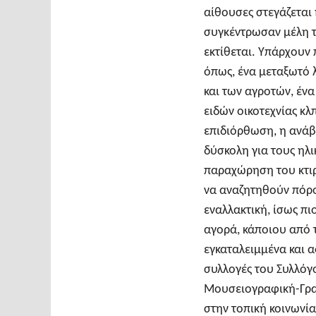
αίθουσες στεγάζεται
συγκέντρωσαν μέλη τ
εκτίθεται. Υπάρχουν
όπως, ένα μεταξωτό
και των αγροτών, έν
ειδών οικοτεχνίας κλπ
επιδιόρθωση, η ανάβ
δύσκολη για τους ηλι
παραχώρηση του κτιρ
να αναζητηθούν πόρο
εναλλακτική, ίσως πι
αγορά, κάποιου από 
εγκαταλειμμένα και 
συλλογές του Συλλόγ
Μουσειογραφική-Γρα
στην τοπική κοινωνία