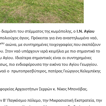
 διαμάντι του στέμματος της κωμόπολης, ο
Ι.Ν. Αγίου
πολιούχος άγιος. Πρόκειται για ένα αναστηλωμένο ναό,
ου
7
αιώνα, με συντηρημένες τοιχογραφίες που σκεπάζουν
του. Στον ναό υπάρχουν ιερά κειμήλια με πιο σημαντικό το
υ Αγίου. Ιδιαίτερα σημαντικές είναι οι συντηρημένες
ίσως, πιο ενδιαφέρουσα την εικόνα του Αγίου Γεωργίου.
 ναό ο πρωτοπρεσβύτερος, πατέρας Γεώργιος Κελεμπέκης
Εφορείας Αρχαιοτήτων Σερρών κ. Νίκος Μπονόβας.
 τον Β’ Παγκόσμιο πόλεμο, την Μικρασιατική Εκστρατεία, την