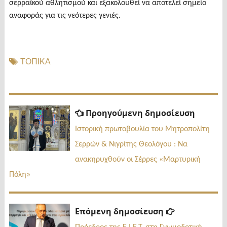
σερραϊκού αθλητισμού και εξακολουθεί να αποτελεί σημείο
αναφοράς για τις νεότερες γενιές.
ΤΟΠΙΚΑ
Πλοήγηση
Προηγ
Προηγούμενη δημοσίευση
δημοσί
άρθρων
Ιστορική πρωτοβουλία του Μητροπολίτη
Σερρών & Νιγρίτης Θεολόγου : Να
ανακηρυχθούν οι Σέρρες «Μαρτυρική
Πόλη»
Επόμενη
Επόμενη δημοσίευση
δημοσίευσ