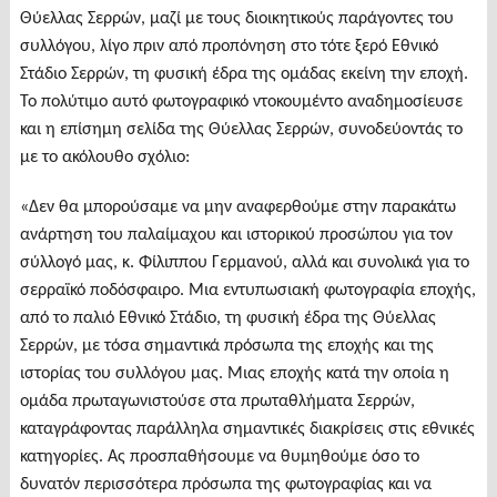
Θύελλας Σερρών, μαζί με τους διοικητικούς παράγοντες του
συλλόγου, λίγο πριν από προπόνηση στο τότε ξερό Εθνικό
Στάδιο Σερρών, τη φυσική έδρα της ομάδας εκείνη την εποχή.
Το πολύτιμο αυτό φωτογραφικό ντοκουμέντο αναδημοσίευσε
και η επίσημη σελίδα της Θύελλας Σερρών, συνοδεύοντάς το
με το ακόλουθο σχόλιο:
«Δεν θα μπορούσαμε να μην αναφερθούμε στην παρακάτω
ανάρτηση του παλαίμαχου και ιστορικού προσώπου για τον
σύλλογό μας, κ. Φίλιππου Γερμανού, αλλά και συνολικά για το
σερραϊκό ποδόσφαιρο. Μια εντυπωσιακή φωτογραφία εποχής,
από το παλιό Εθνικό Στάδιο, τη φυσική έδρα της Θύελλας
Σερρών, με τόσα σημαντικά πρόσωπα της εποχής και της
ιστορίας του συλλόγου μας. Μιας εποχής κατά την οποία η
ομάδα πρωταγωνιστούσε στα πρωταθλήματα Σερρών,
καταγράφοντας παράλληλα σημαντικές διακρίσεις στις εθνικές
κατηγορίες. Ας προσπαθήσουμε να θυμηθούμε όσο το
δυνατόν περισσότερα πρόσωπα της φωτογραφίας και να