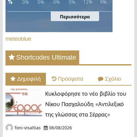
meteoblue
Shortcodes Ultimate
Δημοφιλή
Πρόσφατα
Σχόλιο
Κυκλοφόρησε το νέο βιβλίο του
Νίκου Πασχαλούδη «Αντιλεξικό
της γλώσσας στα Σέρρας»
foni-visaltias
06/08/2026