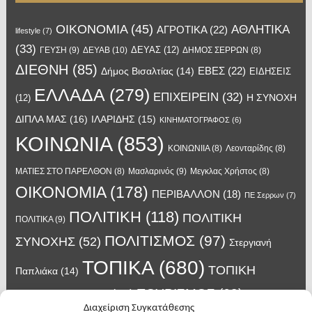
OIKONOMIA
(45)
ΑΘΛΗΤΙΚΑ
ΑΓΡΟΤΙΚΑ
(22)
lifestyle
(7)
(33)
ΔΕΥΑΣ
(12)
ΓΕΥΣΗ
(9)
ΔΕΥΑΒ
(10)
ΔΗΜΟΣ ΣΕΡΡΩΝ
(8)
ΔΙΕΘΝΗ
(85)
ΕΒΕΣ
(22)
Δήμος Βισαλτίας
(14)
ΕΙΔΗΣΕΙΣ
ΕΛΛΑΔΑ
(279)
ΕΠΙΧΕΙΡΕΙΝ
(32)
Η ΣΥΝΟΧΗ
(12)
ΔΙΠΛΑ ΜΑΣ
(16)
ΙΛΑΡΙΔΗΣ
(15)
ΚΙΝΗΜΑΤΟΓΡΑΦΟΣ
(6)
ΚΟΙΝΩΝΙΑ
(853)
ΚΟΙΝΩΝΙΙΑ
(8)
Λεονταρίδης
(8)
Μασλαρινός
(9)
ΜΑΤΙΕΣ ΣΤΟ ΠΑΡΕΛΘΟΝ
(8)
Μεγκλας Χρήστος
(8)
ΟΙΚΟΝΟΜΙΑ
(178)
ΠΕΡΙΒΑΛΛΟΝ
(18)
ΠΕ Σερρων
(7)
ΠΟΛΙΤΙΚΗ
(118)
ΠΟΛΙΤΙΚΗ
ΠΟΛΙΤΙΚΑ
(9)
ΠΟΛΙΤΙΣΜΟΣ
(97)
ΣΥΝΟΧΗΣ
(52)
Στεργιανή
ΤΟΠΙΚΑ
(680)
ΤΟΠΙΚΗ
Παπλιάκα
(14)
ΤΟΥΡΙΣΜΟΣ
(63)
ΑΥΤΟΔΙΟΙΚΗΣΗ
(45)
Τάσος
Διαχείριση Συγκατάθεσης