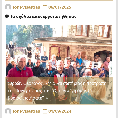
foni-visaltias
06/01/2025
Τα σχόλια απενεργοποιήθηκαν
Σερρών Θεολόγος: «Μία και σωτήριος η προτροπή
της Παναγίας μας, το: ‘’Ὅ,τι ἂν λέγῃ ὑμῖν, (ὁ
Κύριος) ποιήσατε’’!»
foni-visaltias
01/09/2024