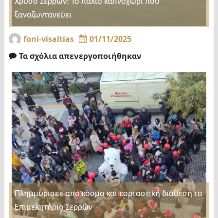
Χρυσό Σερρών: Το παλιό καπνοχώρι που
ξαναζωντανεύει
foni-visaltias
01/11/2025
Τα σχόλια απενεργοποιήθηκαν
Πλημμύρισε» από κόσμο και εορταστική διάθεση το
Επιμελητήριο Σερρών