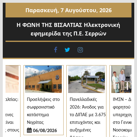
Προχωρήστε
Παρασκευή, 7 Αυγούστου, 2026
στο
περιεχόμενο
Η ΦΩΝΗ ΤΗΣ ΒΙΣΑΛΤΙΑΣ Ηλεκτρονική
εφημερίδα της Π.Ε. Σερρών
facebook
twitter
instagram
αλτίας:
Προσλήψεις στο
Πανελλαδικές
ΙΜΣΝ – Δωρεά
σωφρονιστικό
2026: Άνοδος για
φορητού
ενες
κατάστημα
το ΔΙΠΑΕ με 3.675
υπερηχογράφ
ίναι
Νιγρίτας
επιτυχόντες και
στο Γενικό
ς στους
αυξημένες
Νοσοκομείο
06/08/2026