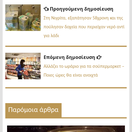
Πλοήγηση
Προηγ
Προηγούμενη δημοσίευση
δημοσί
άρθρων
Στη Νιγρίτα, εξαπάτησαν 58χρονη και της
πούλησαν δοχεία που περιείχαν νερό αντί
για λάδι
Επόμενη
Επόμενη δημοσίευση
δημοσίευσ
Αλλάζει το ωράριο για τα σούπερμαρκετ –
Ποιες ώρες θα είναι ανοιχτά
Παρόμοια άρθρα