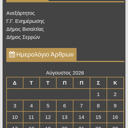
Ανεξάρτητος
Γ.Γ. Ενημέρωσης
Δήμος Βισαλτίας
Δήμος Σερρών
Ημερολόγιο Άρθρων
Αύγουστος 2026
Δ
Τ
Τ
Π
Π
Σ
Κ
1
2
3
4
5
6
7
8
9
10
11
12
13
14
15
16