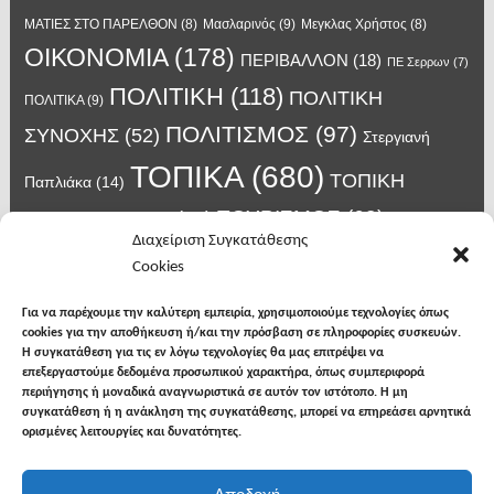
Μασλαρινός
(9)
ΜΑΤΙΕΣ ΣΤΟ ΠΑΡΕΛΘΟΝ
(8)
Μεγκλας Χρήστος
(8)
ΟΙΚΟΝΟΜΙΑ
(178)
ΠΕΡΙΒΑΛΛΟΝ
(18)
ΠΕ Σερρων
(7)
ΠΟΛΙΤΙΚΗ
(118)
ΠΟΛΙΤΙΚΗ
ΠΟΛΙΤΙΚΑ
(9)
ΠΟΛΙΤΙΣΜΟΣ
(97)
ΣΥΝΟΧΗΣ
(52)
Στεργιανή
ΤΟΠΙΚΑ
(680)
ΤΟΠΙΚΗ
Παπλιάκα
(14)
ΤΟΥΡΙΣΜΟΣ
(63)
ΑΥΤΟΔΙΟΙΚΗΣΗ
(45)
Τάσος
Διαχείριση Συγκατάθεσης
Χατζηβασιλείου
(14)
Χατζηβασιλειου
(15)
Φυλακές Νιγρίτας
(8)
Cookies
κορωνοϊος
(24)
Χρυσάφης Αλέξανδρος
(7)
ιος δυτικού Νείλου
(6)
κρούσματα κορονοϊού
(18)
λαϊκή Νιγρίτας
(13)
Για να παρέχουμε την καλύτερη εμπειρία, χρησιμοποιούμε τεχνολογίες όπως
νοσοκομείο Σερρών
(7)
cookies για την αποθήκευση ή/και την πρόσβαση σε πληροφορίες συσκευών.
υγεια
(148)
σπυροπουλος
(7)
Η συγκατάθεση για τις εν λόγω τεχνολογίες θα μας επιτρέψει να
επεξεργαστούμε δεδομένα προσωπικού χαρακτήρα, όπως συμπεριφορά
περιήγησης ή μοναδικά αναγνωριστικά σε αυτόν τον ιστότοπο. Η μη
συγκατάθεση ή η ανάκληση της συγκατάθεσης, μπορεί να επηρεάσει αρνητικά
ορισμένες λειτουργίες και δυνατότητες.
facebook
twitter
instagram