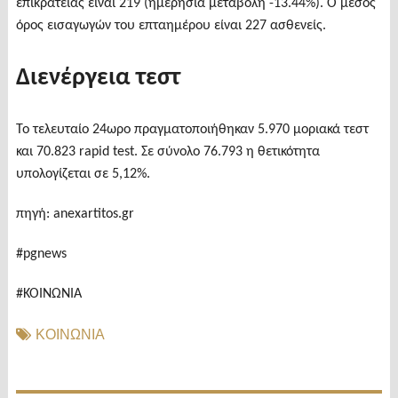
επικράτειας είναι 219 (ημερήσια μεταβολή -13.44%). Ο μέσος
όρος εισαγωγών του επταημέρου είναι 227 ασθενείς.
Διενέργεια τεστ
Το τελευταίο 24ωρο πραγματοποιήθηκαν 5.970 μοριακά τεστ
και 70.823 rapid test. Σε σύνολο 76.793 η θετικότητα
υπολογίζεται σε 5,12%.
πηγή: anexartitos.gr
#pgnews
#ΚΟΙΝΩΝΙΑ
ΚΟΙΝΩΝΙΑ