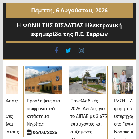
Προχωρήστε
Πέμπτη, 6 Αυγούστου, 2026
στο
περιεχόμενο
Η ΦΩΝΗ ΤΗΣ ΒΙΣΑΛΤΙΑΣ Ηλεκτρονική
εφημερίδα της Π.Ε. Σερρών
facebook
twitter
instagram
λτίας:
Προσλήψεις στο
Πανελλαδικές
ΙΜΣΝ – Δωρεά
σωφρονιστικό
2026: Άνοδος για
φορητού
ενες
κατάστημα
το ΔΙΠΑΕ με 3.675
υπερηχογράφ
ίναι
Νιγρίτας
επιτυχόντες και
στο Γενικό
 στους
αυξημένες
Νοσοκομείο
06/08/2026