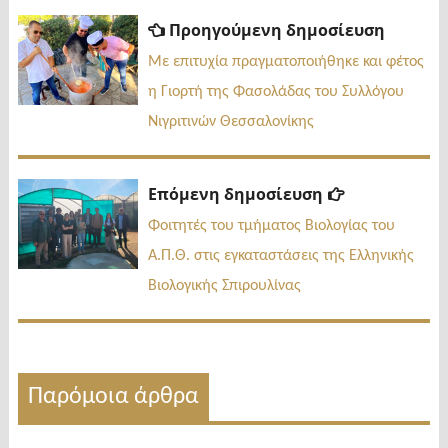
Πλοήγηση
Προηγ
Προηγούμενη δημοσίευση
δημοσί
άρθρων
Με επιτυχία πραγματοποιήθηκε και φέτος
η Γιορτή της Φασολάδας του Συλλόγου
Νιγριτινών Θεσσαλονίκης
Επόμενη
Επόμενη δημοσίευση
δημοσίευσ
Φοιτητές του τμήματος Βιολογίας του
Α.Π.Θ. στις εγκαταστάσεις της Ελληνικής
Βιολογικής Σπιρουλίνας
Παρόμοια άρθρα