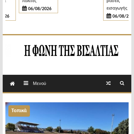
α
πολίτες
βάσεις
εισαγωγής
06/08/2026
26
06/08/2026
Εβδομαδιαία Εφημερίδα Π.Ε.Σερρών
Φωνή της Βισαλτίας
Μενού
Τοπικά