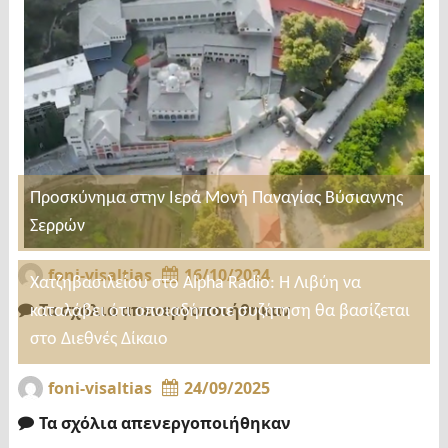
Προσκύνημα στην Ιερά Μονή Παναγίας Βύσιαννης
Σερρών
foni-visaltias
16/10/2024
Χατζηβασιλείου στο Alpha Radio: Η Λιβύη να
Τα σχόλια απενεργοποιήθηκαν
καταλάβει ότι οποιαδήποτε συζήτηση θα βασίζεται
στο Διεθνές Δίκαιο
foni-visaltias
24/09/2025
Τα σχόλια απενεργοποιήθηκαν