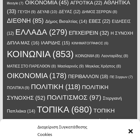
OIKONOMIA
(45)
ΑΘΛΗΤΙΚΑ
ΑΓΡΟΤΙΚΑ
(22)
lifestyle
(7)
(33)
ΔΕΥΑΣ
(12)
ΓΕΥΣΗ
(9)
ΔΕΥΑΒ
(10)
ΔΗΜΟΣ ΣΕΡΡΩΝ
(8)
ΔΙΕΘΝΗ
(85)
ΕΒΕΣ
(22)
Δήμος Βισαλτίας
(14)
ΕΙΔΗΣΕΙΣ
ΕΛΛΑΔΑ
(279)
ΕΠΙΧΕΙΡΕΙΝ
(32)
Η ΣΥΝΟΧΗ
(12)
ΔΙΠΛΑ ΜΑΣ
(16)
ΙΛΑΡΙΔΗΣ
(15)
ΚΙΝΗΜΑΤΟΓΡΑΦΟΣ
(6)
ΚΟΙΝΩΝΙΑ
(853)
ΚΟΙΝΩΝΙΙΑ
(8)
Λεονταρίδης
(8)
Μασλαρινός
(9)
ΜΑΤΙΕΣ ΣΤΟ ΠΑΡΕΛΘΟΝ
(8)
Μεγκλας Χρήστος
(8)
ΟΙΚΟΝΟΜΙΑ
(178)
ΠΕΡΙΒΑΛΛΟΝ
(18)
ΠΕ Σερρων
(7)
ΠΟΛΙΤΙΚΗ
(118)
ΠΟΛΙΤΙΚΗ
ΠΟΛΙΤΙΚΑ
(9)
ΠΟΛΙΤΙΣΜΟΣ
(97)
ΣΥΝΟΧΗΣ
(52)
Στεργιανή
ΤΟΠΙΚΑ
(680)
ΤΟΠΙΚΗ
Παπλιάκα
(14)
ΤΟΥΡΙΣΜΟΣ
(63)
ΑΥΤΟΔΙΟΙΚΗΣΗ
(45)
Τάσος
Διαχείριση Συγκατάθεσης
Χατζηβασιλείου
(14)
Χατζηβασιλειου
(15)
Φυλακές Νιγρίτας
(8)
Cookies
κορωνοϊος
(24)
Χρυσάφης Αλέξανδρος
(7)
ιος δυτικού Νείλου
(6)