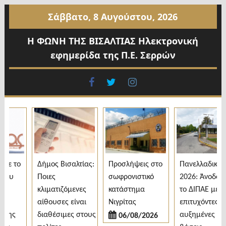
Προχωρήστε
Σάββατο, 8 Αυγούστου, 2026
στο
περιεχόμενο
Η ΦΩΝΗ ΤΗΣ ΒΙΣΑΛΤΙΑΣ Ηλεκτρονική
εφημερίδα της Π.Ε. Σερρών
facebook
twitter
instagram
ε το
Δήμος Βισαλτίας:
Προσλήψεις στο
Πανελλαδικές
ου
Ποιες
σωφρονιστικό
2026: Άνοδος γι
κλιματιζόμενες
κατάστημα
το ΔΙΠΑΕ με 3.6
η
αίθουσες είναι
Νιγρίτας
επιτυχόντες και
της
διαθέσιμες στους
αυξημένες
06/08/2026