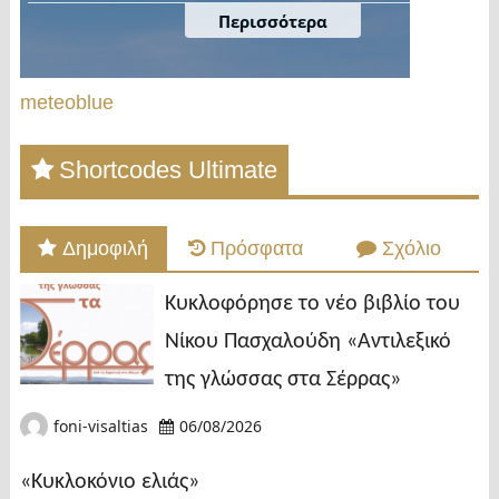
meteoblue
Shortcodes Ultimate
Δημοφιλή
Πρόσφατα
Σχόλιο
Κυκλοφόρησε το νέο βιβλίο του
Νίκου Πασχαλούδη «Αντιλεξικό
της γλώσσας στα Σέρρας»
foni-visaltias
06/08/2026
«Κυκλοκόνιο ελιάς»