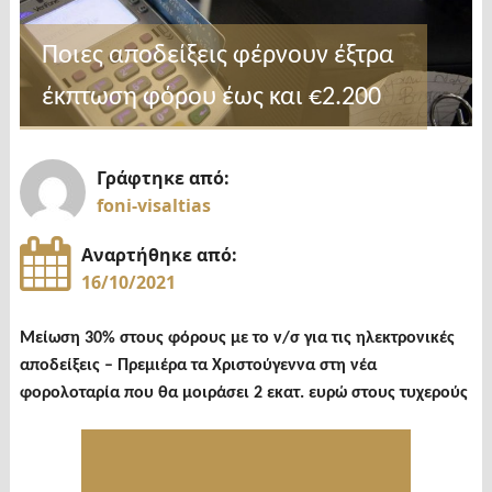
Ποιες αποδείξεις φέρνουν έξτρα
έκπτωση φόρου έως και €2.200
Γράφτηκε από:
foni-visaltias
Αναρτήθηκε από:
16/10/2021
Μείωση 30% στους φόρους με το ν/σ για τις ηλεκτρονικές
αποδείξεις – Πρεμιέρα τα Χριστούγεννα στη νέα
φορολοταρία που θα μοιράσει 2 εκατ. ευρώ στους τυχερούς