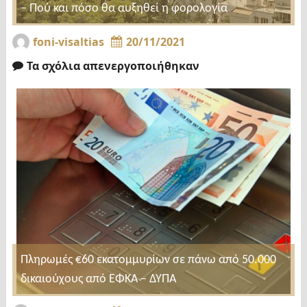
– Πού και πόσο θα αυξηθεί η φορολογία
foni-visaltias
20/11/2021
Τα σχόλια απενεργοποιήθηκαν
Πληρωμές €60 εκατομμυρίων σε πάνω από 50.000
δικαιούχους από ΕΦΚΑ – ΔΥΠΑ