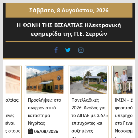
Προχωρήστε
Σάββατο, 8 Αυγούστου, 2026
στο
περιεχόμενο
Η ΦΩΝΗ ΤΗΣ ΒΙΣΑΛΤΙΑΣ Ηλεκτρονική
εφημερίδα της Π.Ε. Σερρών
facebook
twitter
instagram
αλτίας:
Προσλήψεις στο
Πανελλαδικές
ΙΜΣΝ – Δωρε
σωφρονιστικό
2026: Άνοδος για
φορητού
μενες
κατάστημα
το ΔΙΠΑΕ με 3.675
υπερηχογρά
είναι
Νιγρίτας
επιτυχόντες και
στο Γενικό
ς στους
αυξημένες
Νοσοκομείο
06/08/2026