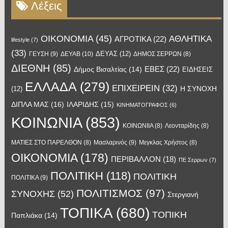
Λέξεις
OIKONOMIA
(45)
ΑΘΛΗΤΙΚΑ
ΑΓΡΟΤΙΚΑ
(22)
lifestyle
(7)
(33)
ΔΕΥΑΣ
(12)
ΓΕΥΣΗ
(9)
ΔΕΥΑΒ
(10)
ΔΗΜΟΣ ΣΕΡΡΩΝ
(8)
ΔΙΕΘΝΗ
(85)
ΕΒΕΣ
(22)
Δήμος Βισαλτίας
(14)
ΕΙΔΗΣΕΙΣ
ΕΛΛΑΔΑ
(279)
ΕΠΙΧΕΙΡΕΙΝ
(32)
Η ΣΥΝΟΧΗ
(12)
ΔΙΠΛΑ ΜΑΣ
(16)
ΙΛΑΡΙΔΗΣ
(15)
ΚΙΝΗΜΑΤΟΓΡΑΦΟΣ
(6)
ΚΟΙΝΩΝΙΑ
(853)
ΚΟΙΝΩΝΙΙΑ
(8)
Λεονταρίδης
(8)
Μασλαρινός
(9)
ΜΑΤΙΕΣ ΣΤΟ ΠΑΡΕΛΘΟΝ
(8)
Μεγκλας Χρήστος
(8)
ΟΙΚΟΝΟΜΙΑ
(178)
ΠΕΡΙΒΑΛΛΟΝ
(18)
ΠΕ Σερρων
(7)
ΠΟΛΙΤΙΚΗ
(118)
ΠΟΛΙΤΙΚΗ
ΠΟΛΙΤΙΚΑ
(9)
ΠΟΛΙΤΙΣΜΟΣ
(97)
ΣΥΝΟΧΗΣ
(52)
Στεργιανή
ΤΟΠΙΚΑ
(680)
ΤΟΠΙΚΗ
Παπλιάκα
(14)