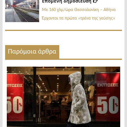
Επόμενη
Επόμενη δημοσίευση
δημοσίευσ
Με 160 χλμ/ώρα Θεσσαλονίκη – Αθήνα
Έρχονται τα πρώτα «τρένα της γεύσης»
Παρόμοια άρθρα