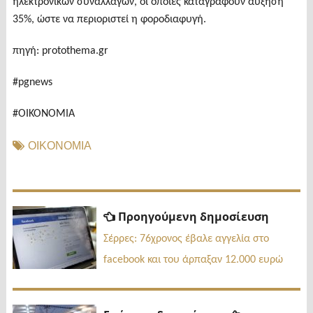
ηλεκτρονικών συναλλαγών, οι οποίες καταγράφουν αύξηση
35%, ώστε να περιοριστεί η φοροδιαφυγή.
πηγή: protothema.gr
#pgnews
#ΟΙΚΟΝΟΜΙΑ
ΟΙΚΟΝΟΜΙΑ
Πλοήγηση
Προηγ
Προηγούμενη δημοσίευση
δημοσί
άρθρων
Σέρρες: 76χρονος έβαλε αγγελία στο
facebook και του άρπαξαν 12.000 ευρώ