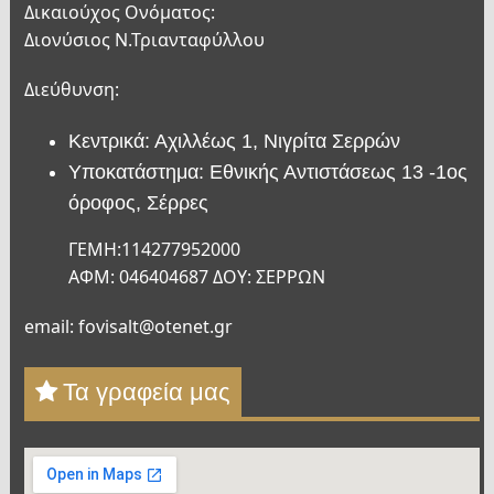
Δικαιούχος Ονόματος:
Διονύσιος Ν.Τριανταφύλλου
Διεύθυνση:
Κεντρικά: Αχιλλέως 1, Νιγρίτα Σερρών
Υποκατάστημα: Εθνικής Αντιστάσεως 13 -1ος
όροφος, Σέρρες
ΓΕΜΗ:114277952000
ΑΦΜ: 046404687 ΔΟΥ: ΣΕΡΡΩΝ
email: fovisalt@otenet.gr
Τα γραφεία μας