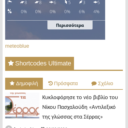
meteoblue
Shortcodes Ultimate
Δημοφιλή
Πρόσφατα
Σχόλιο
Κυκλοφόρησε το νέο βιβλίο του
Νίκου Πασχαλούδη «Αντιλεξικό
της γλώσσας στα Σέρρας»