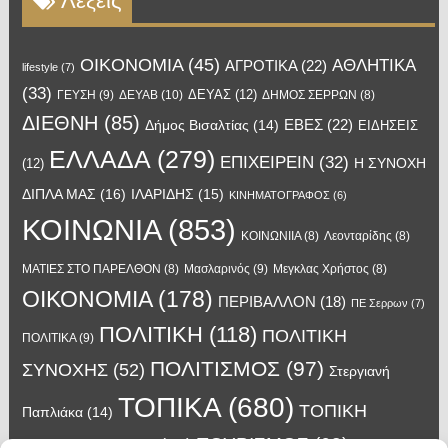
Λέξεις
OIKONOMIA
(45)
ΑΘΛΗΤΙΚΑ
ΑΓΡΟΤΙΚΑ
(22)
lifestyle
(7)
(33)
ΔΕΥΑΣ
(12)
ΓΕΥΣΗ
(9)
ΔΕΥΑΒ
(10)
ΔΗΜΟΣ ΣΕΡΡΩΝ
(8)
ΔΙΕΘΝΗ
(85)
ΕΒΕΣ
(22)
Δήμος Βισαλτίας
(14)
ΕΙΔΗΣΕΙΣ
ΕΛΛΑΔΑ
(279)
ΕΠΙΧΕΙΡΕΙΝ
(32)
Η ΣΥΝΟΧΗ
(12)
ΔΙΠΛΑ ΜΑΣ
(16)
ΙΛΑΡΙΔΗΣ
(15)
ΚΙΝΗΜΑΤΟΓΡΑΦΟΣ
(6)
ΚΟΙΝΩΝΙΑ
(853)
ΚΟΙΝΩΝΙΙΑ
(8)
Λεονταρίδης
(8)
Μασλαρινός
(9)
ΜΑΤΙΕΣ ΣΤΟ ΠΑΡΕΛΘΟΝ
(8)
Μεγκλας Χρήστος
(8)
ΟΙΚΟΝΟΜΙΑ
(178)
ΠΕΡΙΒΑΛΛΟΝ
(18)
ΠΕ Σερρων
(7)
ΠΟΛΙΤΙΚΗ
(118)
ΠΟΛΙΤΙΚΗ
ΠΟΛΙΤΙΚΑ
(9)
ΠΟΛΙΤΙΣΜΟΣ
(97)
ΣΥΝΟΧΗΣ
(52)
Στεργιανή
ΤΟΠΙΚΑ
(680)
ΤΟΠΙΚΗ
Παπλιάκα
(14)
ΤΟΥΡΙΣΜΟΣ
(63)
ΑΥΤΟΔΙΟΙΚΗΣΗ
(45)
Τάσος