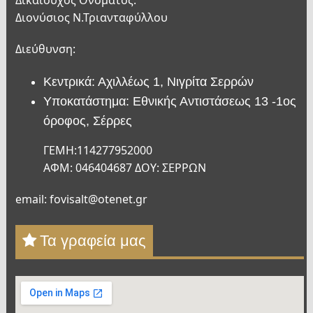
Διονύσιος Ν.Τριανταφύλλου
Διεύθυνση:
Κεντρικά: Αχιλλέως 1, Νιγρίτα Σερρών
Υποκατάστημα: Εθνικής Αντιστάσεως 13 -1ος
όροφος, Σέρρες
ΓΕΜΗ:114277952000
ΑΦΜ: 046404687 ΔΟΥ: ΣΕΡΡΩΝ
email: fovisalt@otenet.gr
Τα γραφεία μας