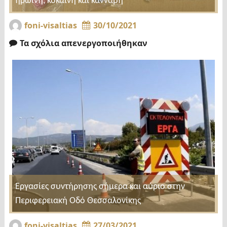
ηρωίνη, κοκαΐνη και κάνναβη
foni-visaltias
30/10/2021
Τα σχόλια απενεργοποιήθηκαν
Εργασίες συντήρησης σήμερα και αύριο στην
Περιφερειακή Οδό Θεσσαλονίκης
foni-visaltias
27/03/2021