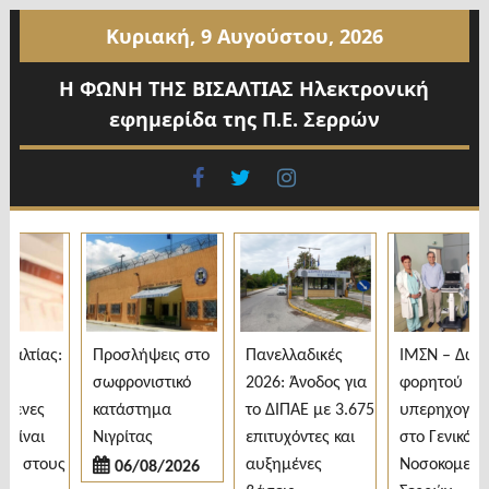
Προχωρήστε
Κυριακή, 9 Αυγούστου, 2026
στο
περιεχόμενο
Η ΦΩΝΗ ΤΗΣ ΒΙΣΑΛΤΙΑΣ Ηλεκτρονική
εφημερίδα της Π.Ε. Σερρών
facebook
twitter
instagram
λτίας:
Προσλήψεις στο
Πανελλαδικές
ΙΜΣΝ – Δωρεά
σωφρονιστικό
2026: Άνοδος για
φορητού
ενες
κατάστημα
το ΔΙΠΑΕ με 3.675
υπερηχογράφο
ίναι
Νιγρίτας
επιτυχόντες και
στο Γενικό
 στους
αυξημένες
Νοσοκομείο
06/08/2026