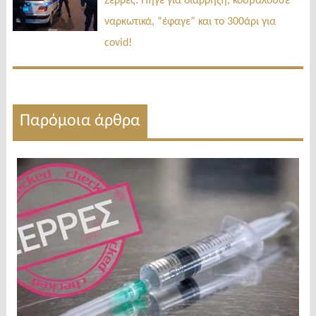
Σέρρες: Πήγε για διάρρηξη, κουβαλούσε
ναρκωτικά, “έφαγε” και το 300άρι για
covid!
Παρόμοια άρθρα