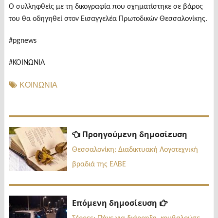
Ο συλληφθείς με τη δικογραφία που σχηματίστηκε σε βάρος
του θα οδηγηθεί στον Εισαγγελέα Πρωτοδικών Θεσσαλονίκης.
#pgnews
#ΚΟΙΝΩΝΙΑ
ΚΟΙΝΩΝΙΑ
Πλοήγηση
Προηγ
Προηγούμενη δημοσίευση
δημοσί
άρθρων
Θεσσαλονίκη: Διαδικτυακή Λογοτεχνική
βραδιά της ΕΛΒΕ
Επόμενη
Επόμενη δημοσίευση
δημοσίευσ