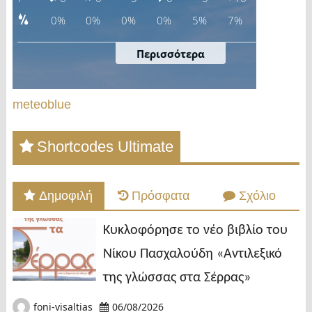
meteoblue
Shortcodes Ultimate
Δημοφιλή
Πρόσφατα
Σχόλιο
Κυκλοφόρησε το νέο βιβλίο του
Νίκου Πασχαλούδη «Αντιλεξικό
της γλώσσας στα Σέρρας»
foni-visaltias
06/08/2026