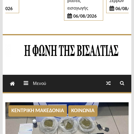
βάσεις
Σερρών
εισαγωγής
026
06/08/2026
06/08/2026
Εβδομαδιαία Εφημερίδα Π.Ε.Σερρών
Φωνή της Βισαλτίας
Μενού
ΚΕΝΤΡΙΚΗ ΜΑΚΕΔΟΝΙΑ
ΚΟΙΝΩΝΙΑ