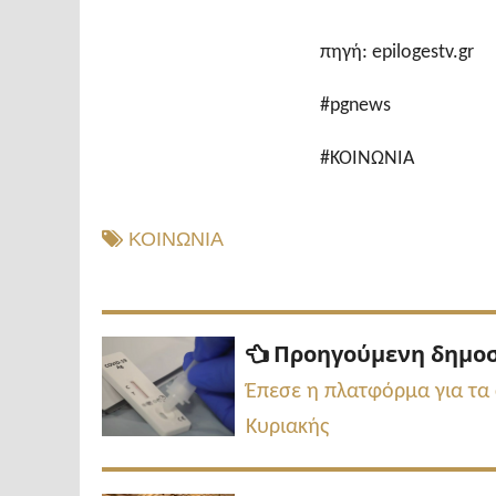
πηγή: epilogestv.gr
#pgnews
#ΚΟΙΝΩΝΙΑ
ΚΟΙΝΩΝΙΑ
Πλοήγηση
Προηγούμενη δημο
άρθρων
Έπεσε η πλατφόρμα για τα
Κυριακής