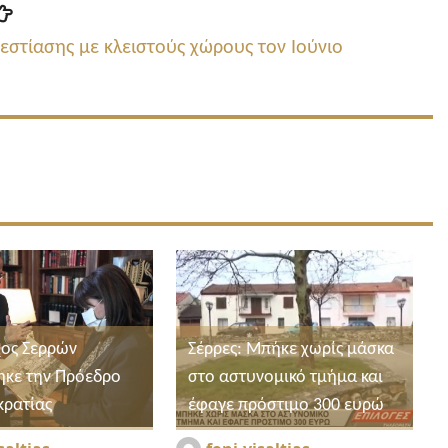
Επόμενη
δημοσίευση:
εστίασης με κλειστούς χώρους τον Ιούνιο
ος Σερρών
Σέρρες: Μπήκε χωρίς μάσκα
ηκε την Πρόεδρο
στο αστυνομικό τμήμα και
κρατίας
έφαγε πρόστιμο 300 ευρώ