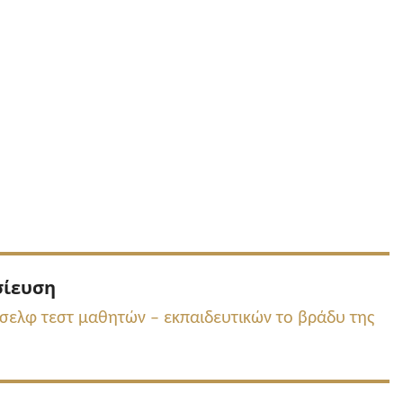
Προηγούμενη
σίευση
δημοσίευση:
 σελφ τεστ μαθητών – εκπαιδευτικών το βράδυ της