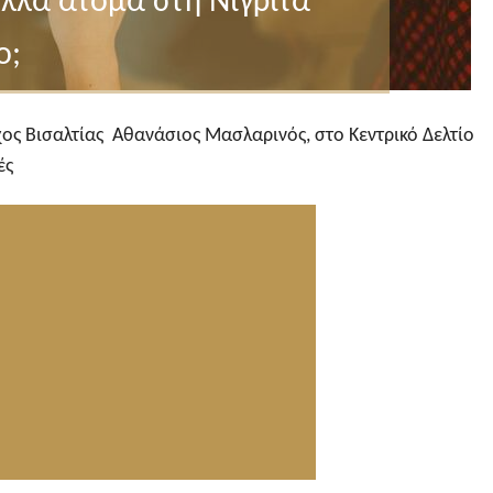
λλά άτομα στη Νιγρίτα
ο;
ρχος Βισαλτίας Αθανάσιος Μασλαρινός, στο Κεντρικό Δελτίο
ές