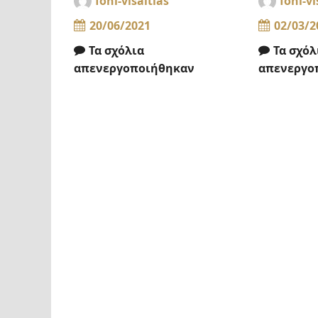
foni-visaltias
foni-vi
20/06/2021
02/03/2
Τα σχόλια
Τα σχόλ
απενεργοποιήθηκαν
απενεργο