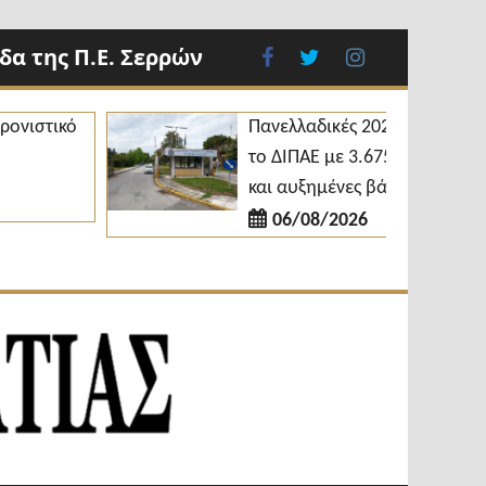
α της Π.Ε. Σερρών
facebook
twitter
instagram
τικό
Πανελλαδικές 2026: Άνοδος για
το ΔΙΠΑΕ με 3.675 επιτυχόντες
και αυξημένες βάσεις εισαγωγής
06/08/2026
Εβδομαδιαία
Φωνή της
Εφημερίδα
Βισαλτίας
Π.Ε.Σερρών