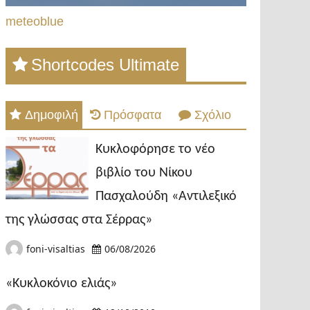
meteoblue
Shortcodes Ultimate
Δημοφιλή
Πρόσφατα
Σχόλιο
Κυκλοφόρησε το νέο
βιβλίο του Νίκου
Πασχαλούδη «Αντιλεξικό
της γλώσσας στα Σέρρας»
foni-visaltias
06/08/2026
«Κυκλοκόνιο ελιάς»