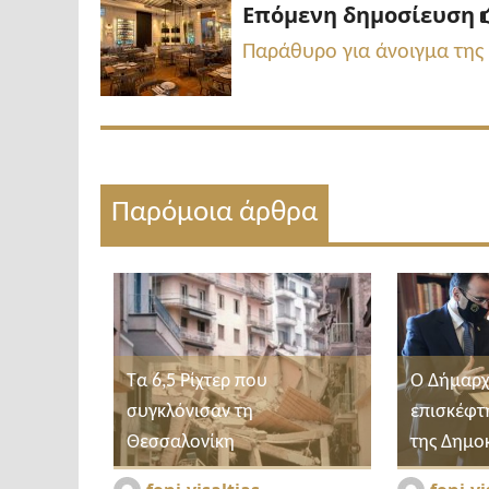
Επόμενη δημοσίευση
Παράθυρο για άνοιγμα της 
Παρόμοια άρθρα
Τα 6,5 Ρίχτερ που
Ο Δήμαρχ
συγκλόνισαν τη
επισκέφτ
Θεσσαλονίκη
της Δημο