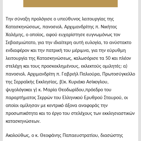
Την σύναξη προλόγισε ο υπεύθυνος λειτουργίας της
Κατασκηνώσεως, πανοσιολ. Αρχιμανδρίτης π. Νικήτας
Χαλέμης, ο οποίος, αφού ευχαρίστησε ευγνωμόνως τον
Σεβασμιώτατο, για την ιδιαίτερη αυτή ευλογία, το ανύστακτο
ενδιαφέρον και την πατρική του μέριμνα, για την εύρυθμη
λειτουργία της Κατασκηνώσεως, καλωσόρισε τα 50 και πλέον
στελέχη και τους προσκεκλημένους, εκλεκτούς ομιλητές: α)
πανοσιολ. Αρχιμανδρίτη π. Γαβριήλ Παλιούρα, Πρωτοσύγκελλο
της Σερραϊκής Εκκλησίας, β)κ. Κυριάκο Ασίκογλου,
ψυχολόγοκαι γ) κ. Μαρία Θεοδωρίδου,πρόεδρο του
παραρτήματος Σερρών του Ελληνικού Ερυθρού Σταυρού, οι
οποίοι ομίλησαν με κεντρικό άξονα αναφοράς την
προσωπικότητα και το έργο του στελέχους των εκκλησιαστικών
κατασκηνώσεων.
Ακολούθως, ο κ. Θεοφάνης Παπαευστρατίου, διασώστης