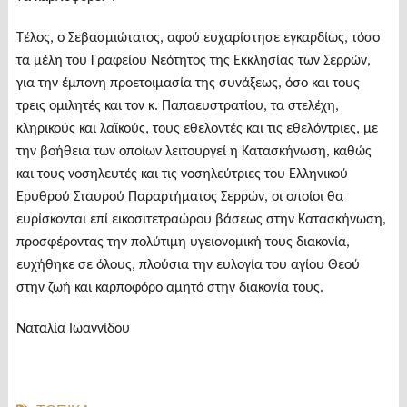
Τέλος, ο Σεβασμιώτατος, αφού ευχαρίστησε εγκαρδίως, τόσο
τα μέλη του Γραφείου Νεότητος της Εκκλησίας των Σερρών,
για την έμπονη προετοιμασία της συνάξεως, όσο και τους
τρεις ομιλητές και τον κ. Παπαευστρατίου, τα στελέχη,
κληρικούς και λαϊκούς, τους εθελοντές και τις εθελόντριες, με
την βοήθεια των οποίων λειτουργεί η Κατασκήνωση, καθώς
και τους νοσηλευτές και τις νοσηλεύτριες του Ελληνικού
Ερυθρού Σταυρού Παραρτήματος Σερρών, οι οποίοι θα
ευρίσκονται επί εικοσιτετραώρου βάσεως στην Κατασκήνωση,
προσφέροντας την πολύτιμη υγειονομική τους διακονία,
ευχήθηκε σε όλους, πλούσια την ευλογία του αγίου Θεού
στην ζωή και καρποφόρο αμητό στην διακονία τους.
Ναταλία Ιωαννίδου