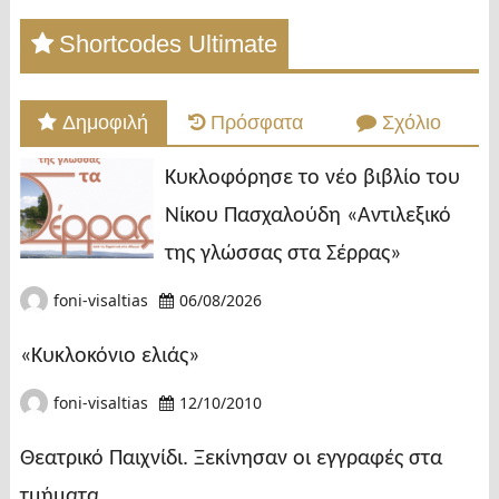
Shortcodes Ultimate
Δημοφιλή
Πρόσφατα
Σχόλιο
Κυκλοφόρησε το νέο βιβλίο του
Νίκου Πασχαλούδη «Αντιλεξικό
της γλώσσας στα Σέρρας»
foni-visaltias
06/08/2026
«Κυκλοκόνιο ελιάς»
foni-visaltias
12/10/2010
Θεατρικό Παιχνίδι. Ξεκίνησαν οι εγγραφές στα
τμήματα