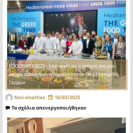
FOODEXPO 2025 : Επιτεύχθηκε ο στόχος για μία
ακόμη επιτυχημένη παρουσία του Επιμελητηρίου
Σερρών
foni-visaltias
16/03/2025
Τα σχόλια απενεργοποιήθηκαν