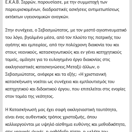
Ε.Κ.Α.Β. Σερρών, παρουσίασε, με την συμμετοχή των
παρευρισκομένων, διαδραστικές ασκήσεις αντιμετωπίσεως
εκτάκτων υγειονομικών αναγκών.
Στην συνέχεια, ο Σεβασμιώτατος, με τον μεστό αγιοπνευματικό
του λόγο, βγαλμένο μέσα, από τον πλούτο της πατρικής του
αγάπης και εμπειρίας, από την πολύχρονη διακονία του και
στους νεανικούς, κατασκηνωτικούς και εν γένει κατηχητικούς
τομείς, ομίλησε για το ευλογημένο έργο διακονίας στις
εκκλησιαστικές κατασκηνώσεις.Μεταξύ άλλων, ο
Σεβασμιώτατος, ανέφερε και τα εξής: «Η χριστιανική
κατασκήνωση νοείται ως συνέχεια και εμπλουτισμός του
κατηχητικού και διδακτικού έργου, που επιτελείται στις ενορίες
στον τομέα της νεότητος.
Η Κατασκήνωσή μας έχει σαφή εκκλησιαστική ταυτότητα,
είναι ένας αυθεντικός τρόπος χριστοζωής, όπου
καλλιεργούνται με υψηλό αίσθημα ευθύνης και μεθοδικότητα,
στις νεανικές ψυχές, η ορθόδοξη πίστη, η μελέτη του