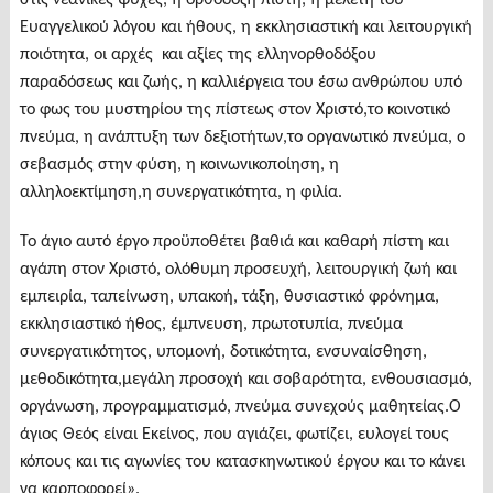
Ευαγγελικού λόγου και ήθους, η εκκλησιαστική και λειτουργική
ποιότητα, οι αρχές και αξίες της ελληνορθοδόξου
παραδόσεως και ζωής, η καλλιέργεια του έσω ανθρώπου υπό
το φως του μυστηρίου της πίστεως στον Χριστό,το κοινοτικό
πνεύμα, η ανάπτυξη των δεξιοτήτων,το οργανωτικό πνεύμα, ο
σεβασμός στην φύση, η κοινωνικοποίηση, η
αλληλοεκτίμηση,η συνεργατικότητα, η φιλία.
Το άγιο αυτό έργο προϋποθέτει βαθιά και καθαρή πίστη και
αγάπη στον Χριστό, ολόθυμη προσευχή, λειτουργική ζωή και
εμπειρία, ταπείνωση, υπακοή, τάξη, θυσιαστικό φρόνημα,
εκκλησιαστικό ήθος, έμπνευση, πρωτοτυπία, πνεύμα
συνεργατικότητος, υπομονή, δοτικότητα, ενσυναίσθηση,
μεθοδικότητα,μεγάλη προσοχή και σοβαρότητα, ενθουσιασμό,
οργάνωση, προγραμματισμό, πνεύμα συνεχούς μαθητείας.Ο
άγιος Θεός είναι Εκείνος, που αγιάζει, φωτίζει, ευλογεί τους
κόπους και τις αγωνίες του κατασκηνωτικού έργου και το κάνει
να καρποφορεί».