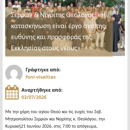
Σερρών & Νιγρίτης Θεολόγος: «Η
κατασκήνωση είναι έργο αγάπης,
ευθύνης και προσφοράς της
Εκκλησίας στους νέους»
Γράφτηκε από:
foni-visaltias
Αναρτήθηκε από:
02/07/2026
Με την χάρη του αγίου Θεού και τις ευχές του Σεβ.
Μητροπολίτου Σερρών και Νιγρίτης κ. Θεολόγου, την
Κυριακή21 Ιουνίου 2026, στις 7:00 το απόγευμα,