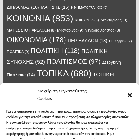
ΔΙΠΛΑ ΜΑΣ
(16)
ΙΛΑΡΙΔΗΣ
(15)
ΚΙΝΗΜΑΤΟΓΡΑΦΟΣ
(6)
ΚΟΙΝΩΝΙΑ
(853)
ΚΟΙΝΩΝΙΙΑ
(8)
Λεονταρίδης
(8)
Μασλαρινός
(9)
ΜΑΤΙΕΣ ΣΤΟ ΠΑΡΕΛΘΟΝ
(8)
Μεγκλας Χρήστος
(8)
ΟΙΚΟΝΟΜΙΑ
(178)
ΠΕΡΙΒΑΛΛΟΝ
(18)
ΠΕ Σερρων
(7)
ΠΟΛΙΤΙΚΗ
(118)
ΠΟΛΙΤΙΚΗ
ΠΟΛΙΤΙΚΑ
(9)
ΠΟΛΙΤΙΣΜΟΣ
(97)
ΣΥΝΟΧΗΣ
(52)
Στεργιανή
ΤΟΠΙΚΑ
(680)
ΤΟΠΙΚΗ
Παπλιάκα
(14)
ΤΟΥΡΙΣΜΟΣ
(63)
ΑΥΤΟΔΙΟΙΚΗΣΗ
(45)
Τάσος
Διαχείριση Συγκατάθεσης
Χατζηβασιλείου
(14)
Χατζηβασιλειου
(15)
Φυλακές Νιγρίτας
(8)
Cookies
κορωνοϊος
(24)
Χρυσάφης Αλέξανδρος
(7)
ιος δυτικού Νείλου
(6)
κρούσματα κορονοϊού
(18)
λαϊκή Νιγρίτας
(13)
Για να παρέχουμε την καλύτερη εμπειρία, χρησιμοποιούμε τεχνολογίες όπως
νοσοκομείο Σερρών
(7)
cookies για την αποθήκευση ή/και την πρόσβαση σε πληροφορίες συσκευών.
υγεια
(148)
σπυροπουλος
(7)
Η συγκατάθεση για τις εν λόγω τεχνολογίες θα μας επιτρέψει να
επεξεργαστούμε δεδομένα προσωπικού χαρακτήρα, όπως συμπεριφορά
περιήγησης ή μοναδικά αναγνωριστικά σε αυτόν τον ιστότοπο. Η μη