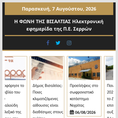
Προχωρήστε
Παρασκευή, 7 Αυγούστου, 2026
στο
περιεχόμενο
Η ΦΩΝΗ ΤΗΣ ΒΙΣΑΛΤΙΑΣ Ηλεκτρονική
εφημερίδα της Π.Ε. Σερρών
facebook
twitter
instagram
οφόρησε το
Δήμος Βισαλτίας:
Προσλήψεις στο
Πανελλαδ
ιβλίο του
Ποιες
σωφρονιστικό
2026: Άν
υ
κλιματιζόμενες
κατάστημα
το ΔΙΠΑΕ
αλούδη
αίθουσες είναι
Νιγρίτας
επιτυχόν
λεξικό της
διαθέσιμες στους
αυξημέν
06/08/2026