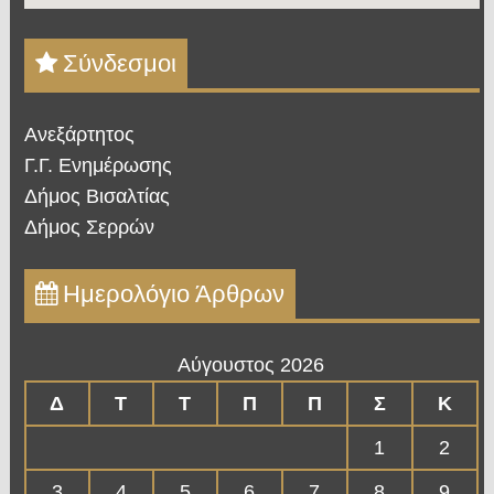
Σύνδεσμοι
Ανεξάρτητος
Γ.Γ. Ενημέρωσης
Δήμος Βισαλτίας
Δήμος Σερρών
Ημερολόγιο Άρθρων
Αύγουστος 2026
Δ
Τ
Τ
Π
Π
Σ
Κ
1
2
3
4
5
6
7
8
9