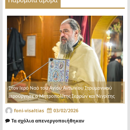
Παρόμοια άρθρα
Στον Ιερό Ναό του Αγίου Αντωνίου Στρυμονικού
ιερούργησε ο Μητροπολίτης Σερρών και Νιγρίτης
foni-visaltias
03/02/2026
Τα σχόλια απενεργοποιήθηκαν