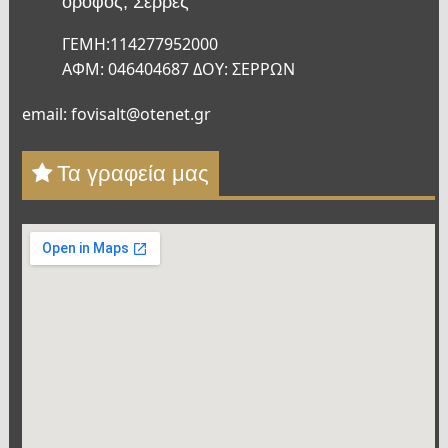
όροφος, Σέρρες
ΓΕΜΗ:114277952000
ΑΦΜ: 046404687 ΔΟΥ: ΣΕΡΡΩΝ
email: fovisalt@otenet.gr
Τα γραφεία μας