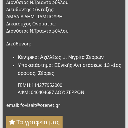
Διονύσιος Ν.Τριανταφύλλου
Διευθυντής Σύνταξης:
ΑΜΑΛΙΑ ΔΗΜ. ΤΑΜΠΟΥΡΗ
Δικαιούχος Ονόματος:
Διονύσιος Ν.Τριανταφύλλου
Διεύθυνση:
Κεντρικά: Αχιλλέως 1, Νιγρίτα Σερρών
Υποκατάστημα: Εθνικής Αντιστάσεως 13 -1ος
όροφος, Σέρρες
ΓΕΜΗ:114277952000
ΑΦΜ: 046404687 ΔΟΥ: ΣΕΡΡΩΝ
email: fovisalt@otenet.gr
Τα γραφεία μας