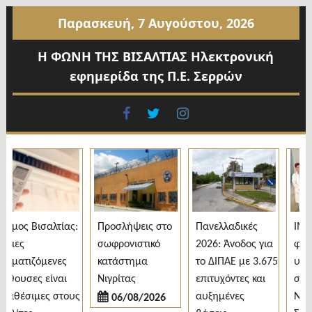
Προχωρήστε
Παρασκευή, 7 Αυγούστου, 2026
στο
περιεχόμενο
Η ΦΩΝΗ ΤΗΣ ΒΙΣΑΛΤΙΑΣ Ηλεκτρονική
εφημερίδα της Π.Ε. Σερρών
facebook
twitter
instagram
μος Βισαλτίας:
Προσλήψεις στο
Πανελλαδικές
ΙΜΣΝ 
ιες
σωφρονιστικό
2026: Άνοδος για
φορητ
ιματιζόμενες
κατάστημα
το ΔΙΠΑΕ με 3.675
υπερη
θουσες είναι
Νιγρίτας
επιτυχόντες και
στο Γε
αθέσιμες στους
αυξημένες
Νοσοκ
06/08/2026