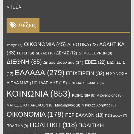
« Ιούλ
Λέξεις
OIKONOMIA
(45)
ΑΘΛΗΤΙΚΑ
ΑΓΡΟΤΙΚΑ
(22)
lifestyle
(7)
(33)
ΔΕΥΑΣ
(12)
ΓΕΥΣΗ
(9)
ΔΕΥΑΒ
(10)
ΔΗΜΟΣ ΣΕΡΡΩΝ
(8)
ΔΙΕΘΝΗ
(85)
ΕΒΕΣ
(22)
Δήμος Βισαλτίας
(14)
ΕΙΔΗΣΕΙΣ
ΕΛΛΑΔΑ
(279)
ΕΠΙΧΕΙΡΕΙΝ
(32)
Η ΣΥΝΟΧΗ
(12)
ΔΙΠΛΑ ΜΑΣ
(16)
ΙΛΑΡΙΔΗΣ
(15)
ΚΙΝΗΜΑΤΟΓΡΑΦΟΣ
(6)
ΚΟΙΝΩΝΙΑ
(853)
ΚΟΙΝΩΝΙΙΑ
(8)
Λεονταρίδης
(8)
Μασλαρινός
(9)
ΜΑΤΙΕΣ ΣΤΟ ΠΑΡΕΛΘΟΝ
(8)
Μεγκλας Χρήστος
(8)
ΟΙΚΟΝΟΜΙΑ
(178)
ΠΕΡΙΒΑΛΛΟΝ
(18)
ΠΕ Σερρων
(7)
ΠΟΛΙΤΙΚΗ
(118)
ΠΟΛΙΤΙΚΗ
ΠΟΛΙΤΙΚΑ
(9)