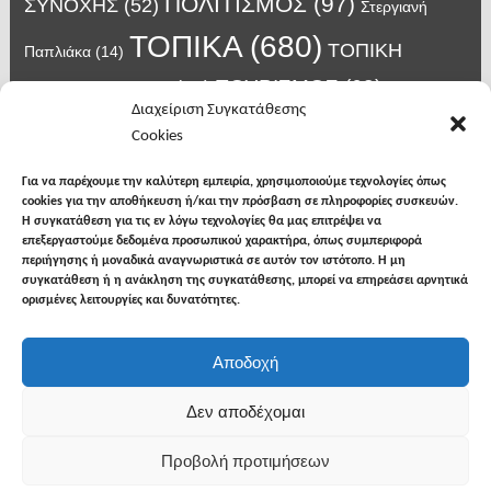
ΠΟΛΙΤΙΣΜΟΣ
(97)
ΣΥΝΟΧΗΣ
(52)
Στεργιανή
ΤΟΠΙΚΑ
(680)
ΤΟΠΙΚΗ
Παπλιάκα
(14)
ΤΟΥΡΙΣΜΟΣ
(63)
ΑΥΤΟΔΙΟΙΚΗΣΗ
(45)
Τάσος
Διαχείριση Συγκατάθεσης
Χατζηβασιλείου
(14)
Χατζηβασιλειου
(15)
Φυλακές Νιγρίτας
(8)
Cookies
κορωνοϊος
(24)
Χρυσάφης Αλέξανδρος
(7)
ιος δυτικού Νείλου
(6)
κρούσματα κορονοϊού
(18)
λαϊκή Νιγρίτας
(13)
Για να παρέχουμε την καλύτερη εμπειρία, χρησιμοποιούμε τεχνολογίες όπως
νοσοκομείο Σερρών
(7)
cookies για την αποθήκευση ή/και την πρόσβαση σε πληροφορίες συσκευών.
υγεια
(148)
σπυροπουλος
(7)
Η συγκατάθεση για τις εν λόγω τεχνολογίες θα μας επιτρέψει να
επεξεργαστούμε δεδομένα προσωπικού χαρακτήρα, όπως συμπεριφορά
περιήγησης ή μοναδικά αναγνωριστικά σε αυτόν τον ιστότοπο. Η μη
συγκατάθεση ή η ανάκληση της συγκατάθεσης, μπορεί να επηρεάσει αρνητικά
ορισμένες λειτουργίες και δυνατότητες.
facebook
twitter
instagram
Αποδοχή
Copyright © 2026
Φωνή της Βισαλτίας
. All rights
Δεν αποδέχομαι
reserved.
Προβολή προτιμήσεων
Θέμα: The NewsMag από
Bishal Napit
. Δουλεύει με