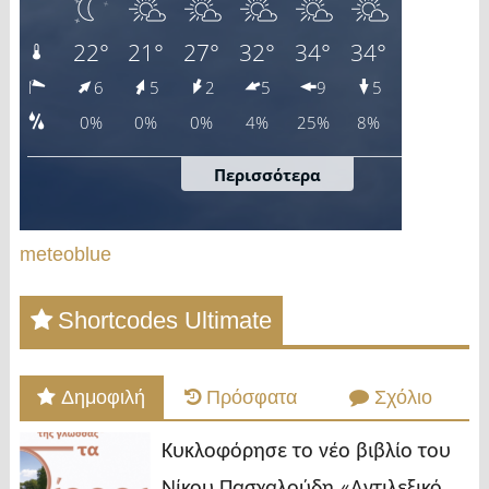
meteoblue
Shortcodes Ultimate
Δημοφιλή
Πρόσφατα
Σχόλιο
Κυκλοφόρησε το νέο βιβλίο του