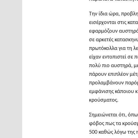
Την ίδια ώρα, προβλη
εισέρχονται στις κατ
εφαρμόζουν αυστηρά 
σε αρκετές κατασκηνώ
πρωτόκολλα για τη λ
είχαν εντοπιστεί σε 
πολύ πιο αυστηρά, με
πάρουν επιπλέον μέτ
προλαμβάνουν παρόμο
εμφάνισης κάποιου κ
κρούσματος.
Σημειώνεται ότι, όπ
φόβος πως τα κρούσμ
500 καθώς λόγω της η