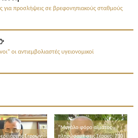
δημοσίευση:
εις για προσλήψεις σε βρεφονηπιακούς σταθμούς
Επόμενη
δημοσίευση:
οι” οι αντιεμβολιαστές υγειονομικοί
“Μεγάλο φόρο αίματος
φερειάρχης Σερρών:
πληρώσαμε στις Σέρρες- 710