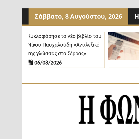
Προχωρήστε
Σάββατο, 8 Αυγούστου, 2026
Η
στο
περιεχόμενο
Κυκλοφόρησε το νέο βιβλίο του
Δ
Νίκου Πασχαλούδη «Αντιλεξικό
κ
της γλώσσας στα Σέρρας»
δ
06/08/2026