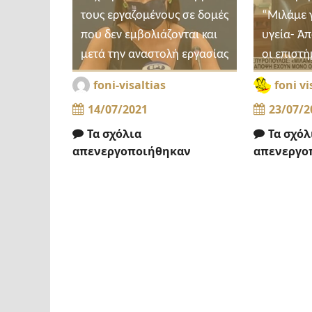
τους εργαζομένους σε δομές
“Μιλάμε 
που δεν εμβολιάζονται και
υγεία- Ά
μετά την αναστολή εργασίας
οι επιστή
foni-visaltias
foni vi
14/07/2021
23/07/2
Τα σχόλια
Τα σχόλ
απενεργοποιήθηκαν
απενεργο