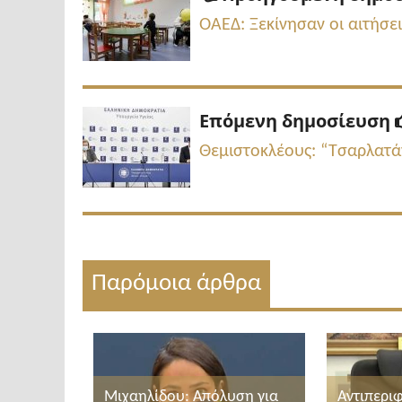
άρθρων
ΟΑΕΔ: Ξεκίνησαν οι αιτήσ
Επόμενη δημοσίευση
Θεμιστοκλέους: “Τσαρλατάν
Παρόμοια άρθρα
Μιχαηλίδου: Απόλυση για
Αντιπερι