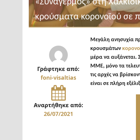
«Συναγερμός» στη Χαλκιδι
κρούσματα κορονοϊού σε π
Μεγάλη ανησυχία προ
κρουσμάτων
κορονο
μέρα να αυξάνεται. 
ΜΜΕ, μόνο τα τελευ
Γράφτηκε από:
τις αρχές να βρίσκο
foni-visaltias
είναι σε πλήρη εξέλι
Αναρτήθηκε από:
26/07/2021