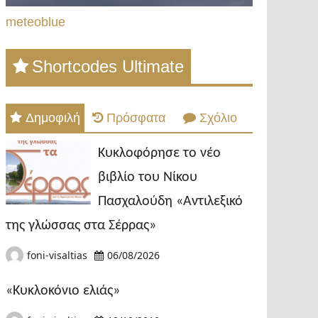
meteoblue
Shortcodes Ultimate
Δημοφιλή
Πρόσφατα
Σχόλιο
Κυκλοφόρησε το νέο
βιβλίο του Νίκου
Πασχαλούδη «Αντιλεξικό
της γλώσσας στα Σέρρας»
foni-visaltias
06/08/2026
«Κυκλοκόνιο ελιάς»