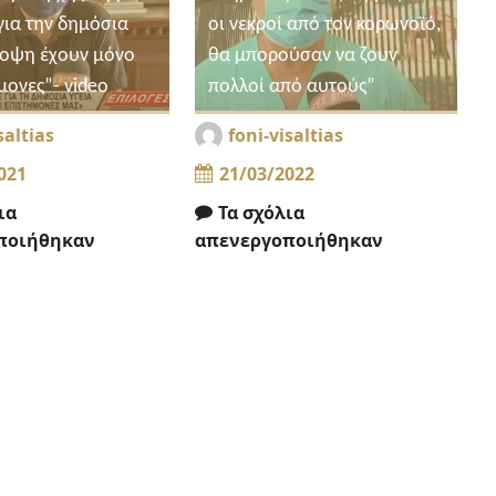
για την δημόσια
οι νεκροί από τον κορωνοϊό,
ποψη έχουν μόνο
θα μπορούσαν να ζουν
μονες”- video
πολλοί από αυτούς”
saltias
foni-visaltias
021
21/03/2022
ια
Τα σχόλια
ποιήθηκαν
απενεργοποιήθηκαν