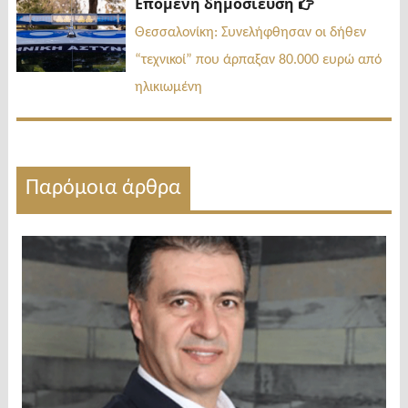
Επόμενη
Επόμενη δημοσίευση
δημοσίευσ
Θεσσαλονίκη: Συνελήφθησαν οι δήθεν
“τεχνικοί” που άρπαξαν 80.000 ευρώ από
ηλικιωμένη
Παρόμοια άρθρα