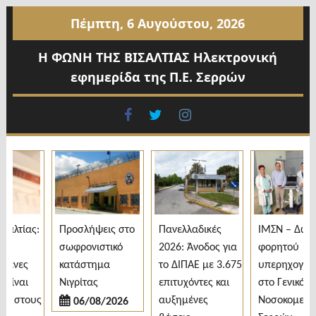
Προχωρήστε
Πέμπτη, 6 Αυγούστου, 2026
στο
περιεχόμενο
Η ΦΩΝΗ ΤΗΣ ΒΙΣΑΛΤΙΑΣ Ηλεκτρονική
εφημερίδα της Π.Ε. Σερρών
facebook
twitter
instagram
λτίας:
Προσλήψεις στο
Πανελλαδικές
ΙΜΣΝ – Δωρεά
σωφρονιστικό
2026: Άνοδος για
φορητού
ενες
κατάστημα
το ΔΙΠΑΕ με 3.675
υπερηχογράφ
ίναι
Νιγρίτας
επιτυχόντες και
στο Γενικό
 στους
αυξημένες
Νοσοκομείο
06/08/2026