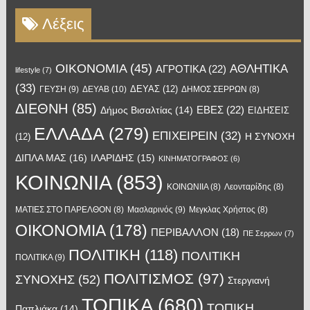
Λέξεις
OIKONOMIA
(45)
ΑΘΛΗΤΙΚΑ
ΑΓΡΟΤΙΚΑ
(22)
lifestyle
(7)
(33)
ΔΕΥΑΣ
(12)
ΓΕΥΣΗ
(9)
ΔΕΥΑΒ
(10)
ΔΗΜΟΣ ΣΕΡΡΩΝ
(8)
ΔΙΕΘΝΗ
(85)
ΕΒΕΣ
(22)
Δήμος Βισαλτίας
(14)
ΕΙΔΗΣΕΙΣ
ΕΛΛΑΔΑ
(279)
ΕΠΙΧΕΙΡΕΙΝ
(32)
Η ΣΥΝΟΧΗ
(12)
ΔΙΠΛΑ ΜΑΣ
(16)
ΙΛΑΡΙΔΗΣ
(15)
ΚΙΝΗΜΑΤΟΓΡΑΦΟΣ
(6)
ΚΟΙΝΩΝΙΑ
(853)
ΚΟΙΝΩΝΙΙΑ
(8)
Λεονταρίδης
(8)
Μασλαρινός
(9)
ΜΑΤΙΕΣ ΣΤΟ ΠΑΡΕΛΘΟΝ
(8)
Μεγκλας Χρήστος
(8)
ΟΙΚΟΝΟΜΙΑ
(178)
ΠΕΡΙΒΑΛΛΟΝ
(18)
ΠΕ Σερρων
(7)
ΠΟΛΙΤΙΚΗ
(118)
ΠΟΛΙΤΙΚΗ
ΠΟΛΙΤΙΚΑ
(9)
ΠΟΛΙΤΙΣΜΟΣ
(97)
ΣΥΝΟΧΗΣ
(52)
Στεργιανή
ΤΟΠΙΚΑ
(680)
ΤΟΠΙΚΗ
Παπλιάκα
(14)