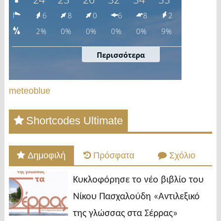
meteoblue
Shortcodes Ultimate
Δημοφιλή
Πρόσφατα
Σχόλιο
Κυκλοφόρησε το νέο βιβλίο του
Νίκου Πασχαλούδη «Αντιλεξικό
της γλώσσας στα Σέρρας»