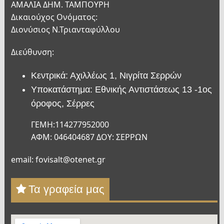
ΑΜΑΛΙΑ ΔΗΜ. ΤΑΜΠΟΥΡΗ
Δικαιούχος Ονόματος:
Διονύσιος Ν.Τριανταφύλλου
Διεύθυνση:
Κεντρικά: Αχιλλέως 1, Νιγρίτα Σερρών
Υποκατάστημα: Εθνικής Αντιστάσεως 13 -1ος
όροφος, Σέρρες
ΓΕΜΗ:114277952000
ΑΦΜ: 046404687 ΔΟΥ: ΣΕΡΡΩΝ
email: fovisalt@otenet.gr
Τα γραφεία μας