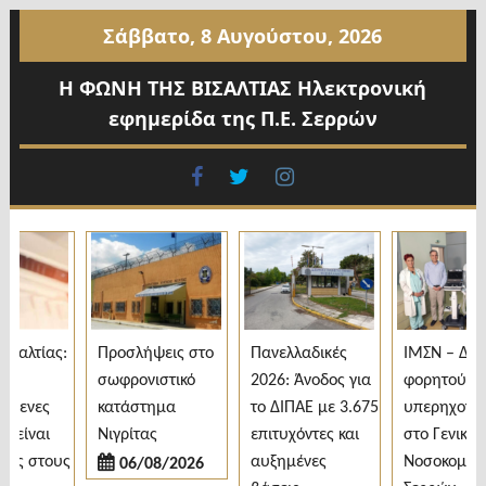
Προχωρήστε
Σάββατο, 8 Αυγούστου, 2026
στο
περιεχόμενο
Η ΦΩΝΗ ΤΗΣ ΒΙΣΑΛΤΙΑΣ Ηλεκτρονική
εφημερίδα της Π.Ε. Σερρών
facebook
twitter
instagram
αλτίας:
Προσλήψεις στο
Πανελλαδικές
ΙΜΣΝ – Δωρε
σωφρονιστικό
2026: Άνοδος για
φορητού
μενες
κατάστημα
το ΔΙΠΑΕ με 3.675
υπερηχογράφ
είναι
Νιγρίτας
επιτυχόντες και
στο Γενικό
ς στους
αυξημένες
Νοσοκομείο
06/08/2026