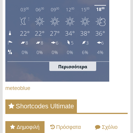
meteoblue
Shortcodes Ultimate
Δημοφιλή
Πρόσφατα
Σχόλιο