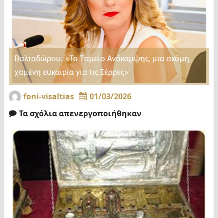
Βαλταδώρου: «Το Ταμείο Ανάκαμψης, μια ακόμη
χαμένη ευκαιρία για τις Σέρρες»
foni-visaltias
01/03/2026
Τα σχόλια απενεργοποιήθηκαν