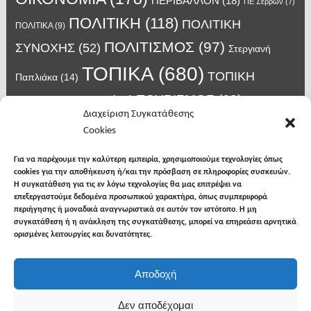
ΠΕΡΙΒΑΛΛΟΝ
(18)
ΠΕ Σερρων
(7)
ΠΟΛΙΤΙΚΗ
(118)
ΠΟΛΙΤΙΚΗ
ΠΟΛΙΤΙΚΑ
(9)
ΠΟΛΙΤΙΣΜΟΣ
(97)
ΣΥΝΟΧΗΣ
(52)
Στεργιανή
ΤΟΠΙΚΑ
(680)
ΤΟΠΙΚΗ
Παπλιάκα
(14)
ΤΟΥΡΙΣΜΟΣ
(63)
ΑΥΤΟΔΙΟΙΚΗΣΗ
(45)
Τάσος
Διαχείριση Συγκατάθεσης
Χατζηβασιλείου
(14)
Χατζηβασιλειου
(15)
Φυλακές Νιγρίτας
(8)
Cookies
κορωνοϊος
(24)
Χρυσάφης Αλέξανδρος
(7)
ιος δυτικού Νείλου
(6)
κρούσματα κορονοϊού
(18)
λαϊκή Νιγρίτας
(13)
Για να παρέχουμε την καλύτερη εμπειρία, χρησιμοποιούμε τεχνολογίες όπως
νοσοκομείο Σερρών
(7)
cookies για την αποθήκευση ή/και την πρόσβαση σε πληροφορίες συσκευών.
υγεια
(148)
σπυροπουλος
(7)
Η συγκατάθεση για τις εν λόγω τεχνολογίες θα μας επιτρέψει να
επεξεργαστούμε δεδομένα προσωπικού χαρακτήρα, όπως συμπεριφορά
περιήγησης ή μοναδικά αναγνωριστικά σε αυτόν τον ιστότοπο. Η μη
συγκατάθεση ή η ανάκληση της συγκατάθεσης, μπορεί να επηρεάσει αρνητικά
ορισμένες λειτουργίες και δυνατότητες.
facebook
twitter
instagram
Αποδοχή
Copyright © 2026
Φωνή της Βισαλτίας
. All rights
Δεν αποδέχομαι