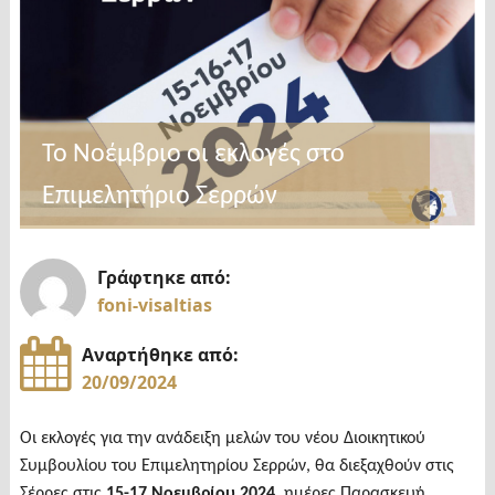
Το Νοέμβριο οι εκλογές στο
Επιμελητήριο Σερρών
Γράφτηκε από:
foni-visaltias
Αναρτήθηκε από:
20/09/2024
Οι εκλογές για την ανάδειξη μελών του νέου Διοικητικού
Συμβουλίου του Επιμελητηρίου Σερρών, θα διεξαχθούν στις
Σέρρες στις
15-17 Νοεμβρίου 2024
, ημέρες Παρασκευή,