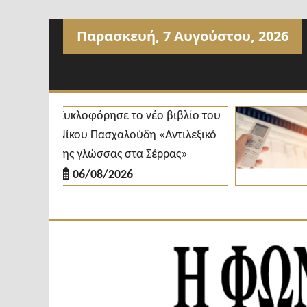
Προχωρήστε
Παρασκευή, 7 Αυγούστου, 2026
στο
περιεχόμενο
Κυκλοφόρησε το νέο βιβλίο του
Δ
Νίκου Πασχαλούδη «Αντιλεξικό
κ
της γλώσσας στα Σέρρας»
δ
06/08/2026