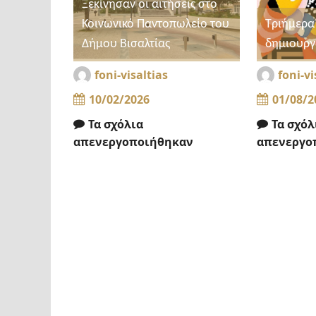
Ξεκίνησαν οι αιτήσεις στο
Κοινωνικό Παντοπωλείο του
Τριήμερα
Δήμου Βισαλτίας
δημιουργί
foni-visaltias
foni-vi
10/02/2026
01/08/2
Τα σχόλια
Τα σχόλ
απενεργοποιήθηκαν
απενεργο