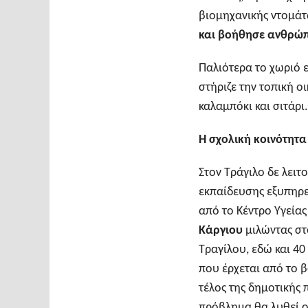
βιομηχανικής ντομάτ
και βοήθησε ανθρώπ
Παλιότερα το χωριό ε
στήριζε την τοπική ο
καλαμπόκι και σιτάρι
Η σχολική κοινότητα
Στον Τράγιλο δε λειτ
εκπαίδευσης εξυπηρ
από το Κέντρο Υγείας
Κάργιου
μιλώντας στ
Τραγίλου, εδώ και 40
που έρχεται από το β
τέλος της δημοτικής
πρόβλημα θα λυθεί ορ