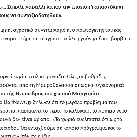
ας.
Στήριξε παράλληλα και την εποχιακή απασχόληση
ους να συνταξιοδοτηθούν.
ίχε κι αγροτικό συνεταιρισμό κι ο πρωτογενής τομέας
ικονομία. Σήμερα οι αγρότες καλλιεργούν μηδική, βαμβάκι,
.
ουργεί καμία σχολική μονάδα. Όλες οι βαθμίδες
ετούνται από τη Μαυροθάλασσα όπως και υγειονομικά
 αυτής.
Η πρόεδρος του χωριού Μαργαρίτα
ο LionNews.gr δήλωσε ότι το μεγάλο πρόβλημα του
 χρόνια, παραμένει το νερό. Το καλοκαίρι το πόσιμο νερό
ουνό δεν είναι αρκετό. «Το χωριό ευελπιστεί ότι ως το
 περιόδου θα ενταχθούμε σε κάποιο πρόγραμμα και το
ιστικά», τόνισε η ίδια.