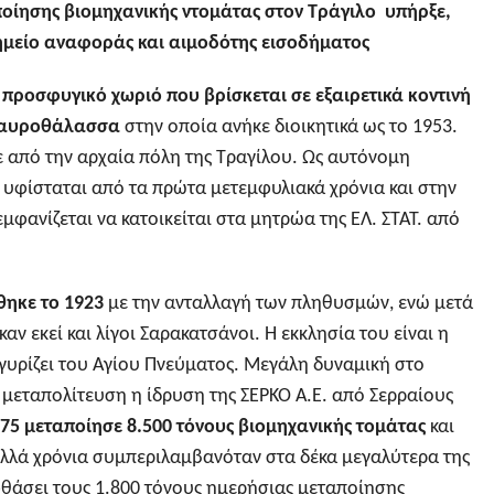
ποίησης βιομηχανικής ντομάτας στον Τράγιλο
υπήρξε,
σημείο αναφοράς και αιμοδότης εισοδήματος
α προσφυγικό χωριό που βρίσκεται σε εξαιρετικά κοντινή
Μαυροθάλασσα
στην οποία ανήκε διοικητικά ως το 1953.
ε από την αρχαία πόλη της Τραγίλου. Ως αυτόνομη
ς υφίσταται από τα πρώτα μετεμφυλιακά χρόνια και στην
φανίζεται να κατοικείται στα μητρώα της ΕΛ. ΣΤΑΤ. από
θηκε το 1923
με την ανταλλαγή των πληθυσμών, ενώ μετά
αν εκεί και λίγοι Σαρακατσάνοι. Η εκκλησία του είναι η
ηγυρίζει του Αγίου Πνεύματος. Μεγάλη δυναμική στο
 μεταπολίτευση η ίδρυση της ΣΕΡΚΟ Α.Ε. από Σερραίους
75 μεταποίησε 8.500 τόνους βιομηχανικής τομάτας
και
ολλά χρόνια συμπεριλαμβανόταν στα δέκα μεγαλύτερα της
φθάσει τους 1.800 τόνους ημερήσιας μεταποίησης