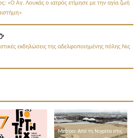
δημοσίευση:
ς: «Ο Άγ. Λουκάς ο ιατρός ετίμησε με την αγία ζωή
επιστήμη»
Επόμενη
δημοσίευση:
στικές εκδηλώσεις της αδελφοποιημένης πόλης Νις
Metron: Από τη Νιγρίτα στις