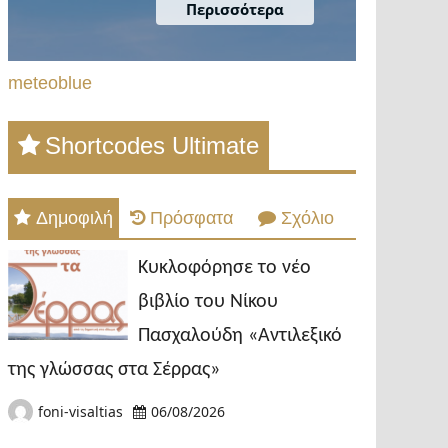
meteoblue
Shortcodes Ultimate
Δημοφιλή
Πρόσφατα
Σχόλιο
Κυκλοφόρησε το νέο
βιβλίο του Νίκου
Πασχαλούδη «Αντιλεξικό
της γλώσσας στα Σέρρας»
foni-visaltias
06/08/2026