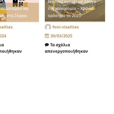
διεθνείς αγορές με οδηγό
 πολιτισμού και
την καινοτομία – Χρονιά
ας στις Σέρρες
ορόσημο το 2025
saltias
foni-visaltias
024
30/03/2025
ια
Τα σχόλια
ποιήθηκαν
απενεργοποιήθηκαν