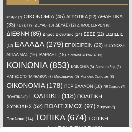
OIKONOMIA
(45)
ΑΘΛΗΤΙΚΑ
ΑΓΡΟΤΙΚΑ
(22)
lifestyle
(7)
(33)
ΔΕΥΑΣ
(12)
ΓΕΥΣΗ
(9)
ΔΕΥΑΒ
(10)
ΔΗΜΟΣ ΣΕΡΡΩΝ
(8)
ΔΙΕΘΝΗ
(85)
ΕΒΕΣ
(22)
Δήμος Βισαλτίας
(14)
ΕΙΔΗΣΕΙΣ
ΕΛΛΑΔΑ
(279)
ΕΠΙΧΕΙΡΕΙΝ
(32)
Η ΣΥΝΟΧΗ
(12)
ΔΙΠΛΑ ΜΑΣ
(16)
ΙΛΑΡΙΔΗΣ
(15)
ΚΙΝΗΜΑΤΟΓΡΑΦΟΣ
(6)
ΚΟΙΝΩΝΙΑ
(853)
ΚΟΙΝΩΝΙΙΑ
(8)
Λεονταρίδης
(8)
Μασλαρινός
(9)
ΜΑΤΙΕΣ ΣΤΟ ΠΑΡΕΛΘΟΝ
(8)
Μεγκλας Χρήστος
(8)
ΟΙΚΟΝΟΜΙΑ
(178)
ΠΕΡΙΒΑΛΛΟΝ
(18)
ΠΕ Σερρων
(7)
ΠΟΛΙΤΙΚΗ
(118)
ΠΟΛΙΤΙΚΗ
ΠΟΛΙΤΙΚΑ
(9)
ΠΟΛΙΤΙΣΜΟΣ
(97)
ΣΥΝΟΧΗΣ
(52)
Στεργιανή
ΤΟΠΙΚΑ
(674)
ΤΟΠΙΚΗ
Παπλιάκα
(14)
ΤΟΥΡΙΣΜΟΣ
(63)
ΑΥΤΟΔΙΟΙΚΗΣΗ
(45)
Τάσος