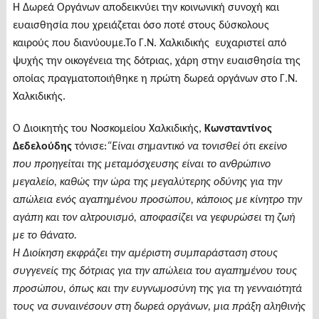
Η Δωρεά Οργάνων αποδεικνύει την κοινωνική συνοχή και
ευαισθησία που χρειάζεται όσο ποτέ στους δύσκολους
καιρούς που διανύουμε.Το Γ.Ν. Χαλκιδικής ευχαριστεί από
ψυχής την οικογένεια της δότριας, χάρη στην ευαισθησία της
οποίας πραγματοποιήθηκε η πρώτη δωρεά οργάνων στο Γ.Ν.
Χαλκιδικής.
Ο Διοικητής του Νοσκομείου Χαλκιδικής,
Κωνσταντίνος
Δεδελούδης
τόνισε:
“Είναι σημαντικό να τονισθεί ότι εκείνο
που προηγείται της μεταμόσχευσης είναι το ανθρώπινο
μεγαλείο, καθώς την ώρα της μεγαλύτερης οδύνης για την
απώλεια ενός αγαπημένου προσώπου, κάποιος με κίνητρο την
αγάπη και τον αλτρουισμό, αποφασίζει να γεφυρώσει τη ζωή
με το θάνατο.
Η Διοίκηση εκφράζει την αμέριστη συμπαράσταση στους
συγγενείς της δότριας για την απώλεια του αγαπημένου τους
προσώπου, όπως και την ευγνωμοσύνη της για τη γενναιότητά
τους να συναινέσουν στη δωρεά οργάνων, μια πράξη αληθινής