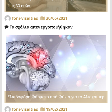
έως 30 ετών
foni-visaltias
30/05/2021
Τα σχόλια απενεργοποιήθηκαν
Ελπιδοφόρo Φάρμακο από Φύκια για το Αλτσχάιμερ
foni-visaltias
19/02/2021