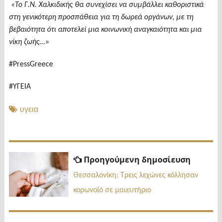
«Το Γ.Ν. Χαλκιδικής θα συνεχίσει να συμβάλλει καθοριστικά
στη γενικότερη προσπάθεια για τη δωρεά οργάνων, με τη
βεβαιότητα ότι αποτελεί μια κοινωνική αναγκαιότητα και μια
νίκη ζωής…»
#PressGreece
#ΥΓΕΙΑ
υγεια
Πλοήγηση
Προηγ
Προηγούμενη δημοσίευση
δημοσί
άρθρων
Θεσσαλονίκη: Τρεις λεχώνες κόλλησαν
κορωνοϊό σε μαιευτήριο