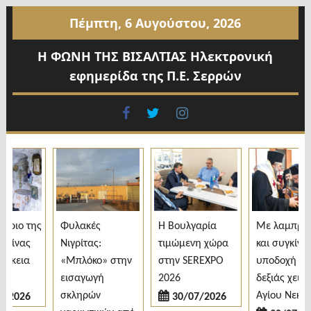
Προχωρήστε
Πέμπτη, 6 Αυγούστου, 2026
στο
περιεχόμενο
Η ΦΩΝΗ ΤΗΣ ΒΙΣΑΛΤΙΑΣ Ηλεκτρονική
εφημερίδα της Π.Ε. Σερρών
facebook
twitter
instagram
ιο της
Φυλακές
H Βουλγαρία
Με λαμπρότη
ίνας
Νιγρίτας:
τιμώμενη χώρα
και συγκίνηση
κεια
«Μπλόκο» στην
στην SEREXPO
υποδοχή της
εισαγωγή
2026
δεξιάς χειρός 
σκληρών
Αγίου Νεκταρί
2026
30/07/2026