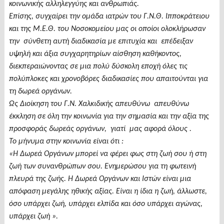
κοινωνικής αλληλεγγύης και ανθρωπιάς.
Επίσης, συγχαίρει την ομάδα ιατρών του Γ.Ν.Θ. Ιπποκράτειου
και της Μ.Ε.Θ. του Νοσοκομείου μας οι οποίοι ολοκλήρωσαν
την σύνθετη αυτή διαδικασία με επιτυχία και επέδειξαν
υψηλή και άξια συγχαρητηρίων αίσθηση καθήκοντος,
διεκπεραιώνοντας σε μια πολύ δύσκολη εποχή όλες τις
πολύπλοκες και χρονοβόρες διαδικασίες που απαιτούνται για
τη δωρεά οργάνων.
Ως Διοίκηση του Γ.Ν. Χαλκιδικής απευθύνω απευθύνω
έκκληση σε όλη την κοινωνία για την σημασία και την αξία της
προσφοράς δωρεάς οργάνων, γιατί μας αφορά όλους .
Το μήνυμα στην κοινωνία είναι ότι :
«Η Δωρεά Οργάνων μπορεί να φέρει φως στη ζωή σου ή στη
ζωή των συνανθρώπων σου. Ενημερώσου για τη φωτεινή
πλευρά της ζωής. Η Δωρεά Οργάνων και Ιστών είναι μια
απόφαση μεγάλης ηθικής αξίας. Είναι η ίδια η ζωή, άλλωστε,
όσο υπάρχει ζωή, υπάρχει ελπίδα και όσο υπάρχει αγώνας,
υπάρχει ζωή ».