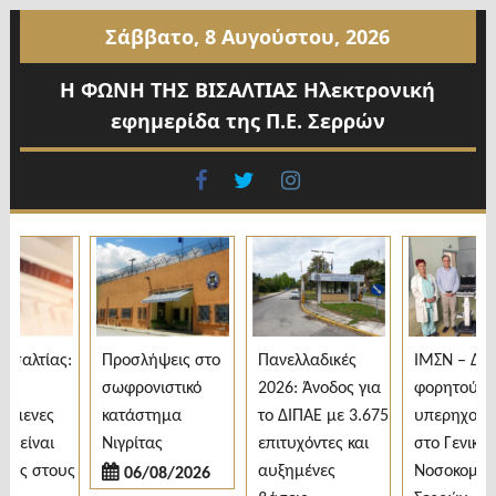
Προχωρήστε
Σάββατο, 8 Αυγούστου, 2026
στο
περιεχόμενο
Η ΦΩΝΗ ΤΗΣ ΒΙΣΑΛΤΙΑΣ Ηλεκτρονική
εφημερίδα της Π.Ε. Σερρών
facebook
twitter
instagram
σαλτίας:
Προσλήψεις στο
Πανελλαδικές
ΙΜΣΝ – Δωρ
σωφρονιστικό
2026: Άνοδος για
φορητού
όμενες
κατάστημα
το ΔΙΠΑΕ με 3.675
υπερηχογρά
 είναι
Νιγρίτας
επιτυχόντες και
στο Γενικό
ες στους
αυξημένες
Νοσοκομείο
06/08/2026