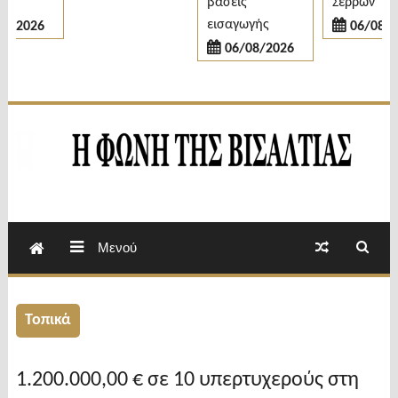
βάσεις
Σερρών
εισαγωγής
/2026
06/08/20
06/08/2026
Εβδομαδιαία Εφημερίδα Π.Ε.Σερρών
Φωνή της Βισαλτίας
Μενού
Τοπικά
1.200.000,00 € σε 10 υπερτυχερούς στη