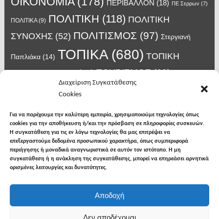
ΟΙΚΟΝΟΜΙΑ
(178)
ΠΕΡΙΒΑΛΛΟΝ
(18)
ΠΕ Σερρων
(7)
ΠΟΛΙΤΙΚΗ
(118)
ΠΟΛΙΤΙΚΗ
ΠΟΛΙΤΙΚΑ
(9)
ΠΟΛΙΤΙΣΜΟΣ
(97)
ΣΥΝΟΧΗΣ
(52)
Στεργιανή
ΤΟΠΙΚΑ
(680)
ΤΟΠΙΚΗ
Παπλιάκα
(14)
ΤΟΥΡΙΣΜΟΣ
(63)
ΑΥΤΟΔΙΟΙΚΗΣΗ
(45)
Τάσος
Διαχείριση Συγκατάθεσης
Χατζηβασιλείου
(14)
Χατζηβασιλειου
(15)
Φυλακές Νιγρίτας
(8)
Cookies
κορωνοϊος
(24)
Χρυσάφης Αλέξανδρος
(7)
ιος δυτικού Νείλου
(6)
κρούσματα κορονοϊού
(18)
λαϊκή Νιγρίτας
(13)
Για να παρέχουμε την καλύτερη εμπειρία, χρησιμοποιούμε τεχνολογίες όπως
νοσοκομείο Σερρών
(7)
cookies για την αποθήκευση ή/και την πρόσβαση σε πληροφορίες συσκευών.
υγεια
(148)
σπυροπουλος
(7)
Η συγκατάθεση για τις εν λόγω τεχνολογίες θα μας επιτρέψει να
επεξεργαστούμε δεδομένα προσωπικού χαρακτήρα, όπως συμπεριφορά
περιήγησης ή μοναδικά αναγνωριστικά σε αυτόν τον ιστότοπο. Η μη
συγκατάθεση ή η ανάκληση της συγκατάθεσης, μπορεί να επηρεάσει αρνητικά
ορισμένες λειτουργίες και δυνατότητες.
facebook
twitter
instagram
Αποδοχή
Copyright © 2026
Φωνή της Βισαλτίας
. All rights
Δεν αποδέχομαι