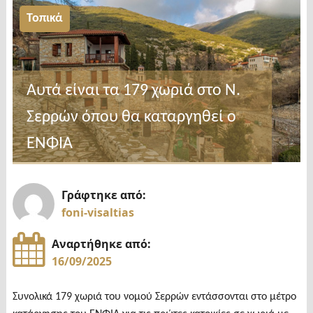
υποδέχεται
Τοπικά
την
Τίμια
Κάρα
Αυτά είναι τα 179 χωριά στο Ν.
του
Αγίου
Σερρών όπου θα καταργηθεί ο
Παρθενίου"
ΕΝΦΙΑ
Γράφτηκε από:
foni-visaltias
Αναρτήθηκε από:
16/09/2025
Συνολικά 179 χωριά του νομού Σερρών εντάσσονται στο μέτρο