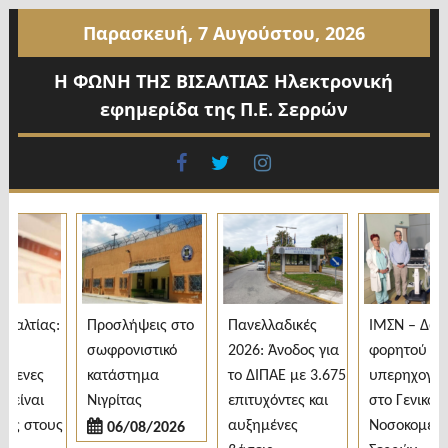
Προχωρήστε
Παρασκευή, 7 Αυγούστου, 2026
στο
περιεχόμενο
Η ΦΩΝΗ ΤΗΣ ΒΙΣΑΛΤΙΑΣ Ηλεκτρονική
εφημερίδα της Π.Ε. Σερρών
facebook
twitter
instagram
λτίας:
Προσλήψεις στο
Πανελλαδικές
ΙΜΣΝ – Δωρεά
σωφρονιστικό
2026: Άνοδος για
φορητού
ενες
κατάστημα
το ΔΙΠΑΕ με 3.675
υπερηχογράφ
ίναι
Νιγρίτας
επιτυχόντες και
στο Γενικό
 στους
αυξημένες
Νοσοκομείο
06/08/2026