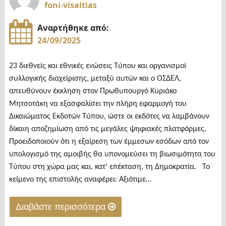
foni-visaltias
Αναρτήθηκε από:
24/09/2025
23 διεθνείς και εθνικές ενώσεις Τύπου και οργανισμοί
συλλογικής διαχείρισης, μεταξύ αυτών και ο ΟΣΔΕΛ,
απευθύνουν έκκληση στον Πρωθυπουργό Κυριάκο
Μητσοτάκη να εξασφαλίσει την πλήρη εφαρμογή του
Δικαιώματος Εκδοτών Τύπου, ώστε οι εκδότες να λαμβάνουν
δίκαιη αποζημίωση από τις μεγάλες ψηφιακές πλατφόρμες.
Προειδοποιούν ότι η εξαίρεση των έμμεσων εσόδων από τον
υπολογισμό της αμοιβής θα υπονομεύσει τη βιωσιμότητα του
Τύπου στη χώρα μας και, κατ’ επέκταση, τη Δημοκρατία. Το
κείμενο της επιστολής αναφέρει: Αξιότιμε…
Διαβάστε περισσότερα
"Κοινή