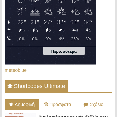
meteoblue
Shortcodes Ultimate
Δημοφιλή
Πρόσφατα
Σχόλιο