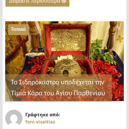
Διαβάστε περισσότερα
"Γερακίνεια
2025"
Τοπικά
Το Σιδηρόκαστρο υποδέχεται την
Τίμια Κάρα του Αγίου Παρθενίου
Γράφτηκε από:
foni-visaltias