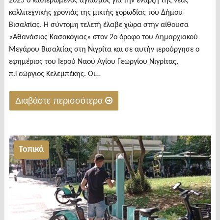
2025 ο καθιερωμένος αγιασμός για την έναρξη της νέας
καλλιτεχνικής χρονιάς της μικτής χορωδίας του Δήμου
Βισαλτίας. Η σύντομη τελετή έλαβε χώρα στην αίθουσα
«Αθανάσιος Κασακόγιας» στον 2ο όροφο του Δημαρχιακού
Μεγάρου Βισαλτίας στη Νιγρίτα και σε αυτήν ιερούργησε ο
εφημέριος του Ιερού Ναού Αγίου Γεωργίου Νιγρίτας,
π.Γεώργιος Κελεμπέκης. Οι…
Διαβάστε περισσότερα
"Αγιασμός
στη
μικτή
Τοπικά
χορωδία
του
Δήμου
Βισαλτίας"