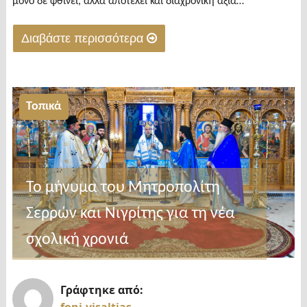
μόνο δε φθίνει, αλλά αποτελεί και διαχρονική αξία…
Διαβάστε περισσότερα
"Πού
οφείλεται
η
Τοπικά
επιτυχία
της
πανήγυρης
της
Το μήνυμα του Μητροπολίτη
Σκοτούσσας"
Σερρών και Νιγρίτης για τη νέα
σχολική χρονιά
Γράφτηκε από: