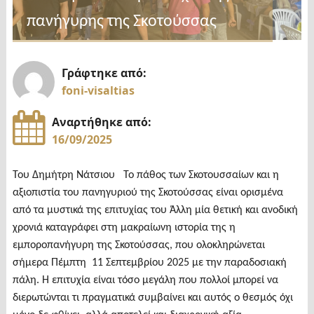
Σερρών
πανήγυρης της Σκοτούσσας
όπου
θα
καταργηθεί
Γράφτηκε από:
ο
foni-visaltias
ΕΝΦΙΑ"
Αναρτήθηκε από:
16/09/2025
Του Δημήτρη Νάτσιου Το πάθος των Σκοτουσσαίων και η
αξιοπιστία του πανηγυριού της Σκοτούσσας είναι ορισμένα
από τα μυστικά της επιτυχίας του Άλλη μία θετική και ανοδική
χρονιά καταγράφει στη μακραίωνη ιστορία της η
εμποροπανήγυρη της Σκοτούσσας, που ολοκληρώνεται
σήμερα Πέμπτη 11 Σεπτεμβρίου 2025 με την παραδοσιακή
πάλη. Η επιτυχία είναι τόσο μεγάλη που πολλοί μπορεί να
διερωτώνται τι πραγματικά συμβαίνει και αυτός ο θεσμός όχι