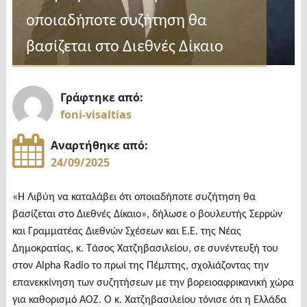
Δήμο
Σερρών"
οποιαδήποτε συζήτηση θα
βασίζεται στο Διεθνές Δίκαιο
Γράφτηκε από:
foni-visaltias
Αναρτήθηκε από:
24/09/2025
«Η Λιβύη να καταλάβει ότι οποιαδήποτε συζήτηση θα
βασίζεται στο Διεθνές Δίκαιο», δήλωσε ο βουλευτής Σερρών
και Γραμματέας Διεθνών Σχέσεων και Ε.Ε. της Νέας
Δημοκρατίας, κ. Τάσος Χατζηβασιλείου, σε συνέντευξή του
στον Alpha Radio το πρωί της Πέμπτης, σχολιάζοντας την
επανεκκίνηση των συζητήσεων με την βορειοαφρικανική χώρα
για καθορισμό ΑΟΖ. Ο κ. Χατζηβασιλείου τόνισε ότι η Ελλάδα