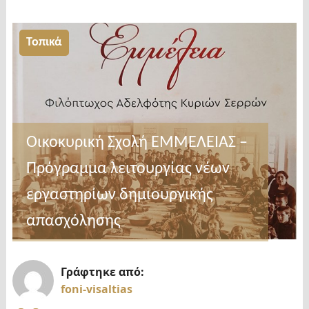
επιστολή
23
Τοπικά
διεθνών
και
εθνικών
ενώσεων
και
Οικοκυρική Σχολή ΕΜΜΕΛΕΙΑΣ –
οργανισμών
Πρόγραμμα λειτουργίας νέων
προς
τον
εργαστηρίων δημιουργικής
Πρωθυπουργό
απασχόλησης
για
τη
βιωσιμότητα
Γράφτηκε από:
του
foni-visaltias
Τύπου