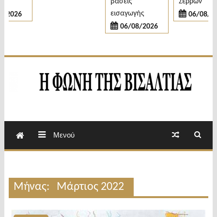
βάσεις
Σερρών
εισαγωγής
2026
06/08/2026
06/08/2026
Εβδομαδιαία Εφημερίδα Π.Ε.Σερρών
Φωνή της Βισαλτίας
Μενού
Μήνας:
Μάρτιος 2022