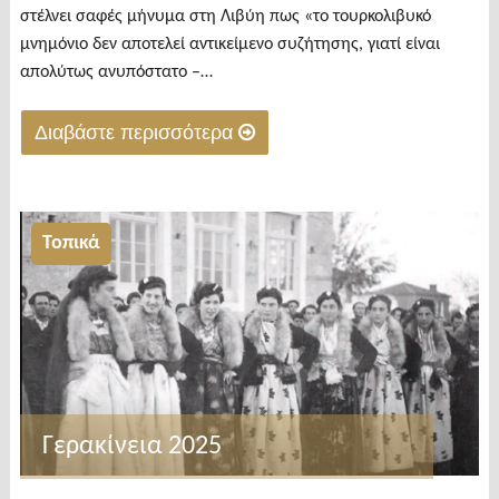
στέλνει σαφές μήνυμα στη Λιβύη πως «το τουρκολιβυκό
μνημόνιο δεν αποτελεί αντικείμενο συζήτησης, γιατί είναι
απολύτως ανυπόστατο –…
Διαβάστε περισσότερα
"Χατζηβασιλείου
στο
Alpha
Τοπικά
Radio:
Η
Λιβύη
να
καταλάβει
ότι
Γερακίνεια 2025
οποιαδήποτε
συζήτηση