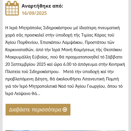
Αναρτήθηκε από:
16/09/2025
Ἡ Ἱερά Μητρόπολις Σιδηροκάστρου μέ ἰδιαίτερη πνευματική
χαρά σᾶς προσκαλεῖ στήν ὑποδοχή τῆς Τιμίας Κάρας τοῦ
Ἁγίου Παρθενίου, Ἐπισκόπου Λαμψάκου, Προστάτου τῶν
Καρκινοπαθῶν, ἀπό τήν Ἱερά Μονή Κοιμήσεως τῆς Θεοτόκου
Μακρυμάλλη Εὐβοίας, πού θά πραγματοποιηθεῖ τό Σάββατο
20 Σεπτεμβρίου 2025 καί ὥρα 6.00 τό ἀπόγευμα στήν Κεντρική
Πλατεία τοῦ Σιδηροκάστρου. Μετά τήν ὑποδοχή καί τήν
προβλεπόμενη Δέηση, θά ἀκολουθήσει Λιτανευτική Πομπή
γιά τόν Ἱερό Μητροπολιτικό Ναό τοῦ Ἁγίου Γεωργίου, ὅπου τό
Ἱερό Λείψανο θά…
Διαβάστε περισσότερα
"Το
Σιδηρόκαστρο