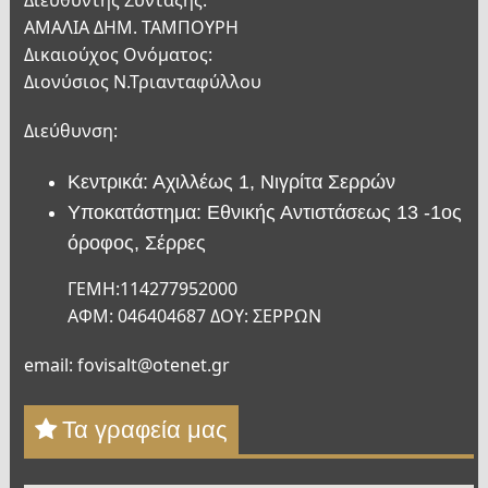
Διευθυντής Σύνταξης:
ΑΜΑΛΙΑ ΔΗΜ. ΤΑΜΠΟΥΡΗ
Δικαιούχος Ονόματος:
Διονύσιος Ν.Τριανταφύλλου
Διεύθυνση:
Κεντρικά: Αχιλλέως 1, Νιγρίτα Σερρών
Υποκατάστημα: Εθνικής Αντιστάσεως 13 -1ος
όροφος, Σέρρες
ΓΕΜΗ:114277952000
ΑΦΜ: 046404687 ΔΟΥ: ΣΕΡΡΩΝ
email: fovisalt@otenet.gr
Τα γραφεία μας