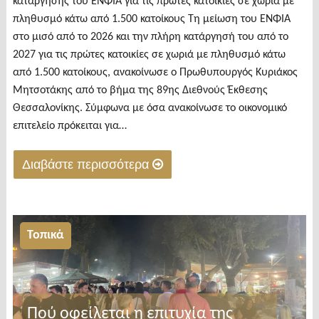
κατάργησης του ΕΝΦΙΑ για τις πρώτες κατοικίες σε χωριά με
πληθυσμό κάτω από 1.500 κατοίκους Τη μείωση του ΕΝΦΙΑ
στο μισό από το 2026 και την πλήρη κατάργησή του από το
2027 για τις πρώτες κατοικίες σε χωριά με πληθυσμό κάτω
από 1.500 κατοίκους, ανακοίνωσε ο Πρωθυπουργός Κυριάκος
Μητσοτάκης από το βήμα της 89ης Διεθνούς Έκθεσης
Θεσσαλονίκης. Σύμφωνα με όσα ανακοίνωσε το οικονομικό
επιτελείο πρόκειται για…
Διαβάστε περισσότερα
"Αυτά
είναι
τα
Τοπικά
179
χωριά
στο
Ν.
Πού οφείλεται η επιτυχία της