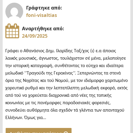
θα
Γράφτηκε από:
βασίζεται
foni-visaltias
στο
Αναρτήθηκε από:
Διεθνές
24/09/2025
Δίκαιο"
Γράφει ο Αθανάσιος Δημ. Ιλαρίδης Ταξ/χος (ι) ε.α άποιος
λαικός μουσικός, άγνωστος, τουλάχιστον σέ μένα, μελοποίησε
την ιστορική καταγραφή, συνθέτοντας το εύηχο και ιδιαίτερα
μελωδικό ‘’Τραγούδι της Γερακίνας’’. Ξεπερνώντας τα στενά
όρια της Νιγρίτας και τού Νομού, με τον ιδιόμορφο χαριτωμένο
χορευτικό ρυθμό και την λεπτεπίλεπτη μελωδική εκφορά, εκτός
από τού να χορεύεται διαχρονικά από νέες της τοπικής
κοινωνίας με τις πανέμορφες παραδοσιακές φορεσιές,
συνοδεύει αυθόρμητα όλα σχεδόν τά γλέντια των απανταχού
Ελλήνων. Όμως για…