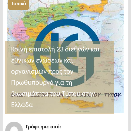
Τοπικά
Κοινή επιστολή 23 διεθνών και
εθνικών ενώσεων και
οργανισμών προς τον
Πρωθυπουργό για τη
βιωσιμότητα του Τύπου στην
Ελλάδα
Γράφτηκε από: