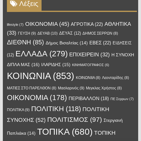
Λέξεις
OIKONOMIA
(45)
ΑΘΛΗΤΙΚΑ
ΑΓΡΟΤΙΚΑ
(22)
lifestyle
(7)
(33)
ΔΕΥΑΣ
(12)
ΓΕΥΣΗ
(9)
ΔΕΥΑΒ
(10)
ΔΗΜΟΣ ΣΕΡΡΩΝ
(8)
ΔΙΕΘΝΗ
(85)
ΕΒΕΣ
(22)
Δήμος Βισαλτίας
(14)
ΕΙΔΗΣΕΙΣ
ΕΛΛΑΔΑ
(279)
ΕΠΙΧΕΙΡΕΙΝ
(32)
Η ΣΥΝΟΧΗ
(12)
ΔΙΠΛΑ ΜΑΣ
(16)
ΙΛΑΡΙΔΗΣ
(15)
ΚΙΝΗΜΑΤΟΓΡΑΦΟΣ
(6)
ΚΟΙΝΩΝΙΑ
(853)
ΚΟΙΝΩΝΙΙΑ
(8)
Λεονταρίδης
(8)
Μασλαρινός
(9)
ΜΑΤΙΕΣ ΣΤΟ ΠΑΡΕΛΘΟΝ
(8)
Μεγκλας Χρήστος
(8)
ΟΙΚΟΝΟΜΙΑ
(178)
ΠΕΡΙΒΑΛΛΟΝ
(18)
ΠΕ Σερρων
(7)
ΠΟΛΙΤΙΚΗ
(118)
ΠΟΛΙΤΙΚΗ
ΠΟΛΙΤΙΚΑ
(9)
ΠΟΛΙΤΙΣΜΟΣ
(97)
ΣΥΝΟΧΗΣ
(52)
Στεργιανή
ΤΟΠΙΚΑ
(680)
ΤΟΠΙΚΗ
Παπλιάκα
(14)