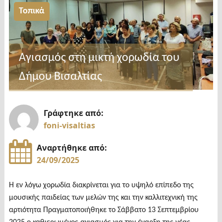
ΕΜΜΕΛΕΙΑΣ
Τοπικά
–
Πρόγραμμα
λειτουργίας
Αγιασμός στη μικτή χορωδία του
νέων
Δήμου Βισαλτίας
εργαστηρίων
δημιουργικής
απασχόλησης"
Γράφτηκε από:
foni-visaltias
Αναρτήθηκε από:
24/09/2025
Η εν λόγω χορωδία διακρίνεται για το υψηλό επίπεδο της
μουσικής παιδείας των μελών της και την καλλιτεχνική της
αρτιότητα Πραγματοποιήθηκε το Σάββατο 13 Σεπτεμβρίου