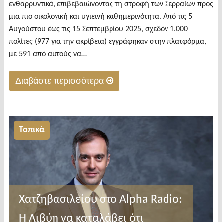
ενθαρρυντικά, επιβεβαιώνοντας τη στροφή των Σερραίων προς
μια πιο οικολογική και υγιεινή καθημερινότητα. Από τις 5
Αυγούστου έως τις 15 Σεπτεμβρίου 2025, σχεδόν 1.000
πολίτες (977 για την ακρίβεια) εγγράφηκαν στην πλατφόρμα,
με 591 από αυτούς να…
Διαβάστε περισσότερα
"2.400
ενοικιάσεις
σε
Τοπικά
45
ημέρες
τα
ηλεκτρικά
ποδήλατα
Χατζηβασιλείου στο Alpha Radio:
στο
Η Λιβύη να καταλάβει ότι