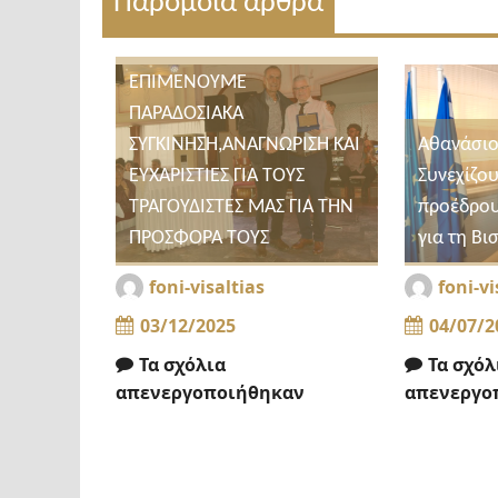
Παρόμοια άρθρα
ΕΠΙΜΕΝΟΥΜΕ
ΠΑΡΑΔΟΣΙΑΚΑ
ΣΥΓΚΙΝΗΣΗ,ΑΝΑΓΝΩΡΙΣΗ ΚΑΙ
Αθανάσιο
ΕΥΧΑΡΙΣΤΙΕΣ ΓΙΑ ΤΟΥΣ
Συνεχίζου
ΤΡΑΓΟΥΔΙΣΤΕΣ ΜΑΣ ΓΙΑ ΤΗΝ
προέδρου
ΠΡΟΣΦΟΡΑ ΤΟΥΣ
για τη Βι
foni-visaltias
foni-vi
03/12/2025
04/07/2
Τα σχόλια
Τα σχόλ
απενεργοποιήθηκαν
απενεργο