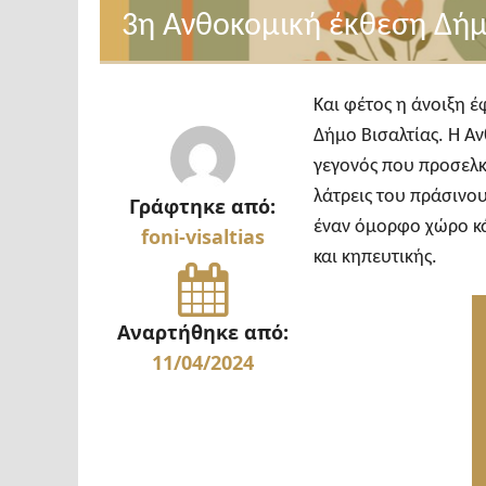
3η Ανθοκομική έκθεση Δήμ
Και φέτος η άνοιξη 
Δήμο Βισαλτίας. Η Α
γεγονός που προσελκ
λάτρεις του πράσινο
Γράφτηκε από:
έναν όμορφο χώρο κάν
foni-visaltias
και κηπευτικής.
Αναρτήθηκε από:
11/04/2024