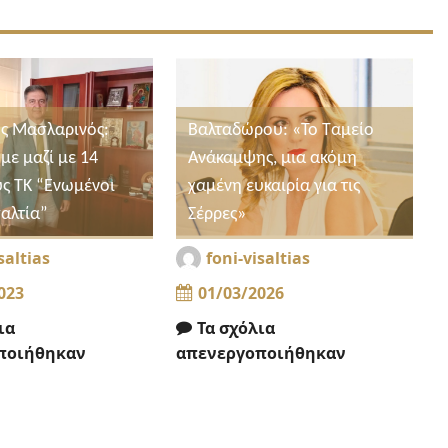
ς Μασλαρινός:
Βαλταδώρου: «Το Ταμείο
με μαζί με 14
Ανάκαμψης, μια ακόμη
ς ΤΚ “Ενωμένοι
χαμένη ευκαιρία για τις
σαλτία”
Σέρρες»
saltias
foni-visaltias
023
01/03/2026
ια
Τα σχόλια
ποιήθηκαν
απενεργοποιήθηκαν