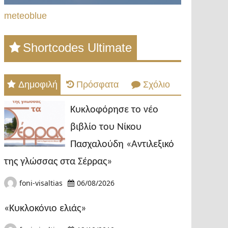
meteoblue
Shortcodes Ultimate
Δημοφιλή
Πρόσφατα
Σχόλιο
Κυκλοφόρησε το νέο
βιβλίο του Νίκου
Πασχαλούδη «Αντιλεξικό
της γλώσσας στα Σέρρας»
foni-visaltias
06/08/2026
«Κυκλοκόνιο ελιάς»