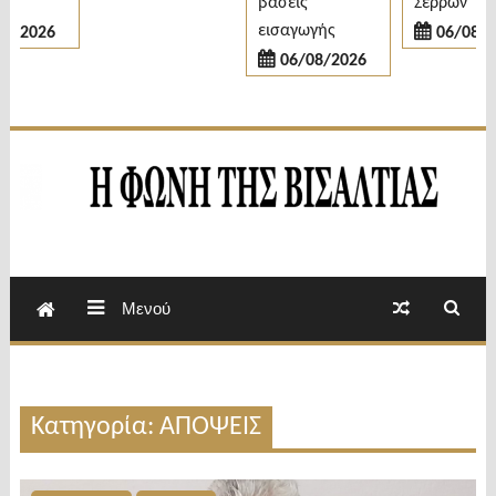
βάσεις
Σερρών
εισαγωγής
/2026
06/08/20
06/08/2026
Εβδομαδιαία Εφημερίδα Π.Ε.Σερρών
Φωνή της Βισαλτίας
Μενού
Κατηγορία: ΑΠΟΨΕΙΣ