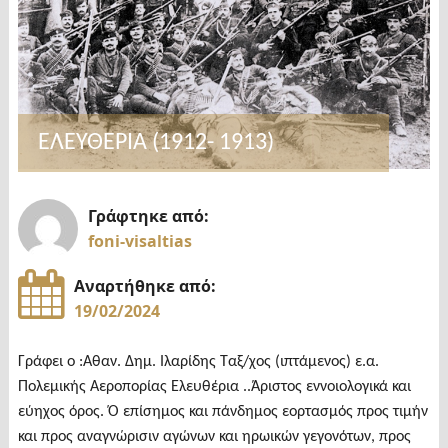
σήμερα"
ΕΛΕΥΘΕΡΙΑ (1912- 1913)
Γράφτηκε από:
foni-visaltias
Αναρτήθηκε από:
19/02/2024
Γράφει ο :Αθαν. Δημ. Ιλαρίδης Ταξ/χος (ιπτάμενος) ε.α.
Πολεμικής Αεροπορίας Ελευθέρια ..Άριστος εννοιολογικά και
εύηχος όρος. Ό επίσημος και πάνδημος εορτασμός προς τιμήν
και προς αναγνώρισιν αγώνων και ηρωικών γεγονότων, προς