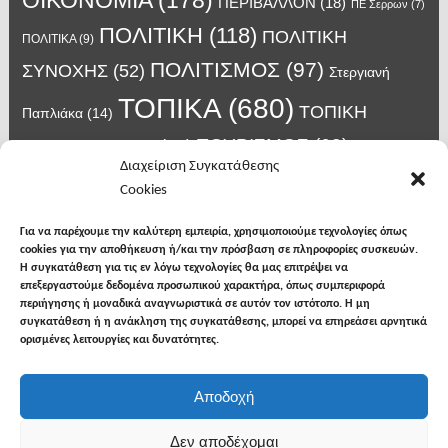
ΠΕΡΙΒΑΛΛΟΝ
(18)
ΠΕ Σερρων
(7)
ΠΟΛΙΤΙΚΗ
(118)
ΠΟΛΙΤΙΚΗ
ΠΟΛΙΤΙΚΑ
(9)
ΠΟΛΙΤΙΣΜΟΣ
(97)
ΣΥΝΟΧΗΣ
(52)
Στεργιανή
ΤΟΠΙΚΑ
(680)
ΤΟΠΙΚΗ
Παπλιάκα
(14)
ΤΟΥΡΙΣΜΟΣ
(63)
ΑΥΤΟΔΙΟΙΚΗΣΗ
(45)
Τάσος
Διαχείριση Συγκατάθεσης
Χατζηβασιλείου
(14)
Χατζηβασιλειου
(15)
Φυλακές Νιγρίτας
(8)
Cookies
κορωνοϊος
(24)
Χρυσάφης Αλέξανδρος
(7)
ιος δυτικού Νείλου
(6)
κρούσματα κορονοϊού
(18)
λαϊκή Νιγρίτας
(13)
Για να παρέχουμε την καλύτερη εμπειρία, χρησιμοποιούμε τεχνολογίες όπως
νοσοκομείο Σερρών
(7)
cookies για την αποθήκευση ή/και την πρόσβαση σε πληροφορίες συσκευών.
υγεια
(148)
σπυροπουλος
(7)
Η συγκατάθεση για τις εν λόγω τεχνολογίες θα μας επιτρέψει να
επεξεργαστούμε δεδομένα προσωπικού χαρακτήρα, όπως συμπεριφορά
περιήγησης ή μοναδικά αναγνωριστικά σε αυτόν τον ιστότοπο. Η μη
συγκατάθεση ή η ανάκληση της συγκατάθεσης, μπορεί να επηρεάσει αρνητικά
ορισμένες λειτουργίες και δυνατότητες.
facebook
twitter
instagram
Αποδοχή
Copyright © 2026
Φωνή της Βισαλτίας
. All rights
Δεν αποδέχομαι