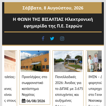
Προχωρήστε
Σάββατο, 8 Αυγούστου, 2026
στο
περιεχόμενο
Η ΦΩΝΗ ΤΗΣ ΒΙΣΑΛΤΙΑΣ Ηλεκτρονική
εφημερίδα της Π.Ε. Σερρών
facebook
twitter
instagram
σαλτίας:
Προσλήψεις στο
Πανελλαδικές
ΙΜΣΝ – Δωρ
σωφρονιστικό
2026: Άνοδος για
φορητού
όμενες
κατάστημα
το ΔΙΠΑΕ με 3.675
υπερηχογρά
 είναι
Νιγρίτας
επιτυχόντες και
στο Γενικό
ες στους
αυξημένες
Νοσοκομείο
06/08/2026