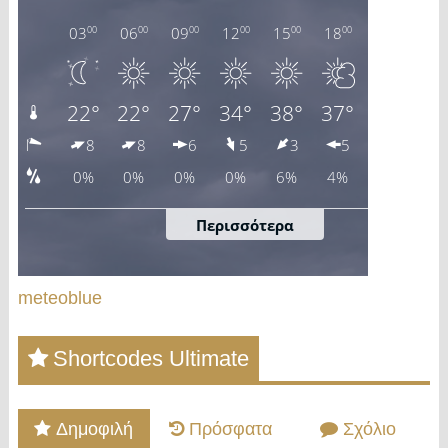
meteoblue
Shortcodes Ultimate
Δημοφιλή
Πρόσφατα
Σχόλιο