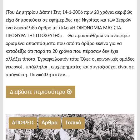
(Του Δημητρίου Δάπη) Στις 14-1-2006 πριν 20 χρόνια ακριβώς
είχα δημοσιεύσει σε εφημερίδες της Νιγρίτας και των Σερρών
ένα δεκασέλιδο άρθρο με τίτλο «Η ΟΙΚΟΝΟΜΙΑ ΜΑΣ ΣΤΑ
ΠΡΟΘΥΡΑ ΤΗΣ ΠΤΩΧΕΥΣΗΣ». Θα προσπαθήσω να αναφέρω
ορισμένα αποσπάσματα που από το άρθρο εκείνο για να
καταδείξω ότι παρά τα 20 χρόνια που πέρασαν δεν έχει
αλλάξει τίποτα. Έγραφα λοιπόν τότε: Όλες οι κοινωνικές ομάδες
γεωργοί , υπάλληλοι , επιχειρηματίες και συνταξιούχοι είναι σε
απόγνωση. Πανικόβλητοι δεν…
Διαβάστε περισσότερα
"Η
πολιτική
κατάσταση
ΑΠΟΨΕΙΣ
Άρθρα
Τοπικά
της
Ελλάδας