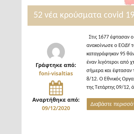
52 νέα κρούσματα covid 19
Στις 1677 έφτασαν οι
ανακοίνωσε ο ΕΟΔΥ τ
καταγράφηκαν 95 θάν
έναν λιγότεροι από χ
Γράφτηκε από:
σήμερα και έφτασαν τ
foni-visaltias
8/12. Ο Εθνικός Οργ
της Τετάρτης 09/12, 
Αναρτήθηκε από:
Διαβάστε περισσ
09/12/2020
"52
νέα
κρούσματα