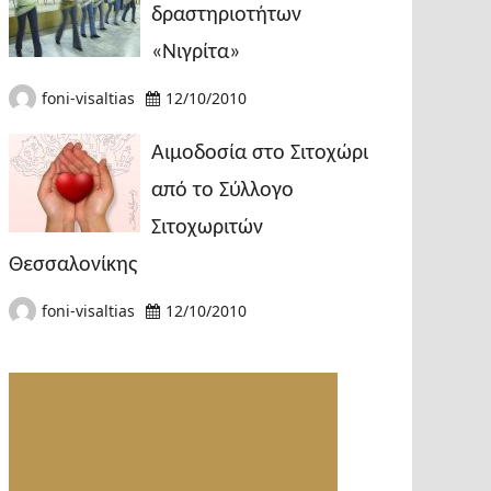
δραστηριοτήτων
«Νιγρίτα»
foni-visaltias
12/10/2010
Αιμοδοσία στο Σιτοχώρι
από το Σύλλογο
Σιτοχωριτών
Θεσσαλονίκης
foni-visaltias
12/10/2010