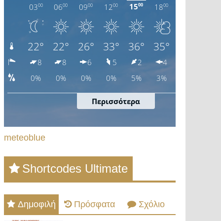
meteoblue
Shortcodes Ultimate
Δημοφιλή
Πρόσφατα
Σχόλιο