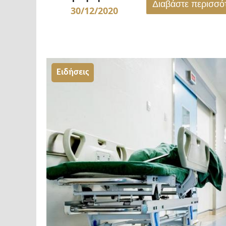
Διαβάστε περισσ
30/12/2020
"Πρόγραμμα
μαζικών
rapid
test
Ειδήσεις
–
Δηλώσεις
στην
πλατφόρμα
testing.gov.gr"