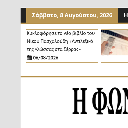
Προχωρήστε
Σάββατο, 8 Αυγούστου, 2026
Η
στο
περιεχόμενο
Κυκλοφόρησε το νέο βιβλίο του
Δ
Νίκου Πασχαλούδη «Αντιλεξικό
κ
της γλώσσας στα Σέρρας»
δ
06/08/2026