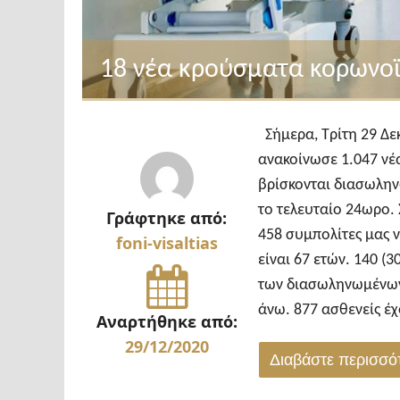
18 νέα κρούσματα κορωνοϊ
Σήμερα, Τρίτη 29 Δε
ανακοίνωσε 1.047 νέ
βρίσκονται διασωλην
το τελευταίο 24ωρο.
Γράφτηκε από:
458 συμπολίτες μας 
foni-visaltias
είναι 67 ετών. 140 (3
των διασωληνωμένων,
άνω. 877 ασθενείς έ
Αναρτήθηκε από:
29/12/2020
Διαβάστε περισσ
"18