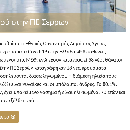
ού στην ΠΕ Σερρών
κεμβρίου, ο Εθνικός Οργανισμός Δημόσιας Υγείας
α κρούσματα Covid-19 στην Ελλάδα, 458 ασθενείς
ωμένοι στις ΜΕΘ, ενώ έχουν καταγραφεί 58 νέοι θάνατοι
 Στην ΠΕ Σερρών καταγράφηκαν 18 νέα κρούσματα
νοσηλεύονται διασωληνωμένοι. Η διάμεση ηλικία τους
0.6%) είναι γυναίκες και οι υπόλοιποι άνδρες. To 80.1%,
 έχει υποκείμενο νόσημα ή είναι ηλικιωμένοι 70 ετών και
χουν εξέλθει από…
ότερα