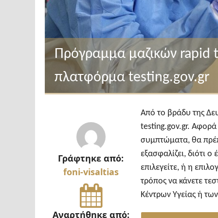
Πρόγραμμα μαζικών rapid t
πλατφόρμα testing.gov.gr
Από το βράδυ της Δε
testing.gov.gr. Αφορ
συμπτώματα, θα πρέπ
εξασφαλίζει, διότι ο 
Γράφτηκε από:
επιλεγείτε, ή η επιλ
foni-visaltias
τρόπος να κάνετε τεσ
Κέντρων Υγείας ή τω
Αναρτήθηκε από: