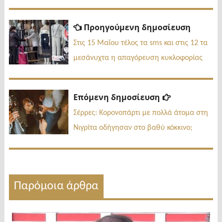
Πλοήγηση
Προηγ
Προηγούμενη δημοσίευση
δημοσί
άρθρων
Στις 15 Μαΐου τέλος τα sms και στις 12 τα
μεσάνυχτα η απαγόρευση κυκλοφορίας
Επόμενη
Επόμενη δημοσίευση
δημοσίευσ
Σέρρες: Κορονοπάρτι με πολλά άτομα στη
Νιγρίτα οδήγησαν στο βαθύ κόκκινο;
Παρόμοια άρθρα