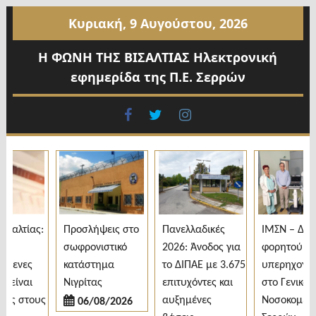
Προχωρήστε
Κυριακή, 9 Αυγούστου, 2026
στο
περιεχόμενο
Η ΦΩΝΗ ΤΗΣ ΒΙΣΑΛΤΙΑΣ Ηλεκτρονική
εφημερίδα της Π.Ε. Σερρών
facebook
twitter
instagram
αλτίας:
Προσλήψεις στο
Πανελλαδικές
ΙΜΣΝ – Δωρε
σωφρονιστικό
2026: Άνοδος για
φορητού
μενες
κατάστημα
το ΔΙΠΑΕ με 3.675
υπερηχογράφ
είναι
Νιγρίτας
επιτυχόντες και
στο Γενικό
ς στους
αυξημένες
Νοσοκομείο
06/08/2026