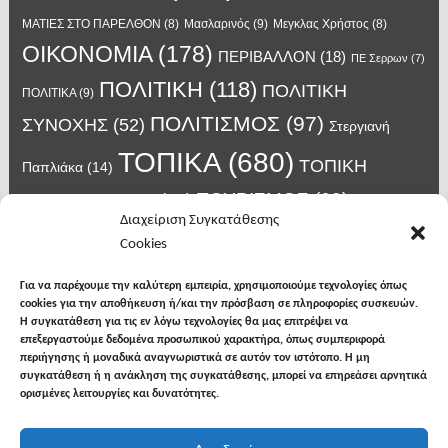
Μασλαρινός
(9)
ΜΑΤΙΕΣ ΣΤΟ ΠΑΡΕΛΘΟΝ
(8)
Μεγκλας Χρήστος
(8)
ΟΙΚΟΝΟΜΙΑ
(178)
ΠΕΡΙΒΑΛΛΟΝ
(18)
ΠΕ Σερρων
(7)
ΠΟΛΙΤΙΚΗ
(118)
ΠΟΛΙΤΙΚΗ
ΠΟΛΙΤΙΚΑ
(9)
ΠΟΛΙΤΙΣΜΟΣ
(97)
ΣΥΝΟΧΗΣ
(52)
Στεργιανή
ΤΟΠΙΚΑ
(680)
ΤΟΠΙΚΗ
Παπλιάκα
(14)
ΤΟΥΡΙΣΜΟΣ
(63)
ΑΥΤΟΔΙΟΙΚΗΣΗ
(45)
Τάσος
Διαχείριση Συγκατάθεσης
Χατζηβασιλείου
(14)
Χατζηβασιλειου
(15)
Φυλακές Νιγρίτας
(8)
Cookies
κορωνοϊος
(24)
Χρυσάφης Αλέξανδρος
(7)
ιος δυτικού Νείλου
(6)
κρούσματα κορονοϊού
(18)
λαϊκή Νιγρίτας
(13)
Για να παρέχουμε την καλύτερη εμπειρία, χρησιμοποιούμε τεχνολογίες όπως
νοσοκομείο Σερρών
(7)
cookies για την αποθήκευση ή/και την πρόσβαση σε πληροφορίες συσκευών.
υγεια
(148)
σπυροπουλος
(7)
Η συγκατάθεση για τις εν λόγω τεχνολογίες θα μας επιτρέψει να
επεξεργαστούμε δεδομένα προσωπικού χαρακτήρα, όπως συμπεριφορά
περιήγησης ή μοναδικά αναγνωριστικά σε αυτόν τον ιστότοπο. Η μη
συγκατάθεση ή η ανάκληση της συγκατάθεσης, μπορεί να επηρεάσει αρνητικά
ορισμένες λειτουργίες και δυνατότητες.
facebook
twitter
instagram