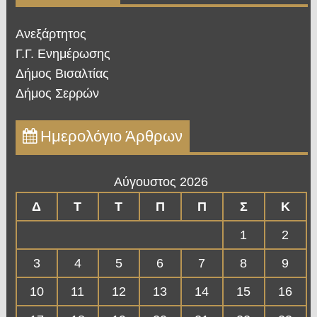
Ανεξάρτητος
Γ.Γ. Ενημέρωσης
Δήμος Βισαλτίας
Δήμος Σερρών
Ημερολόγιο Άρθρων
Αύγουστος 2026
Δ
Τ
Τ
Π
Π
Σ
Κ
1
2
3
4
5
6
7
8
9
10
11
12
13
14
15
16