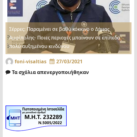
Σέρρες: Παραμένει σε βαθύ κόκκινο ο Δήμος
Αμφίπολης- Ποιες περιοχές μπαίνουν σε επίπεδο
πολύ αυξημένου κινδύνου
foni-visaltias
27/03/2021
Τα σχόλια απενεργοποιήθηκαν