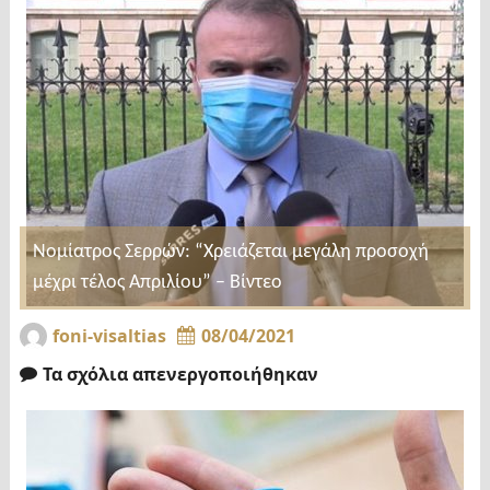
Νομίατρος Σερρών: “Χρειάζεται μεγάλη προσοχή
μέχρι τέλος Απριλίου” – Βίντεο
foni-visaltias
08/04/2021
Τα σχόλια απενεργοποιήθηκαν