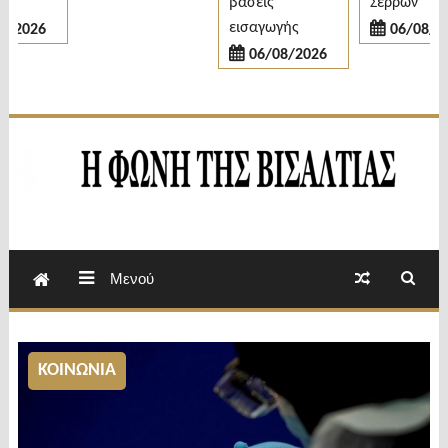
βάσεις
Σερρών
εισαγωγής
2026
06/08/202
06/08/2026
Εβδομαδιαία Εφημερίδα Π.Ε.Σερρών
Φωνή της Βισαλτίας
Μενού
ΚΟΙΝΩΝΙΑ