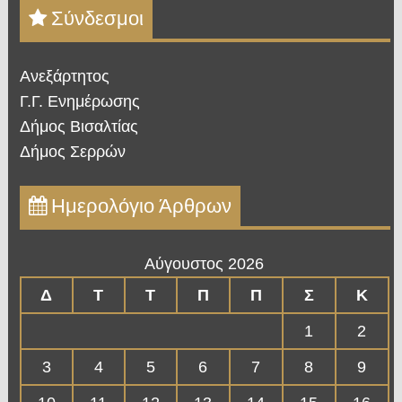
Σύνδεσμοι
Ανεξάρτητος
Γ.Γ. Ενημέρωσης
Δήμος Βισαλτίας
Δήμος Σερρών
Ημερολόγιο Άρθρων
Αύγουστος 2026
Δ
Τ
Τ
Π
Π
Σ
Κ
1
2
3
4
5
6
7
8
9