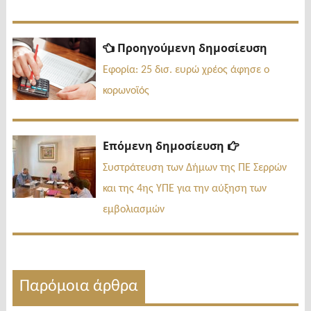
Πλοήγηση
Προηγ
Προηγούμενη δημοσίευση
δημοσί
άρθρων
Εφορία: 25 δισ. ευρώ χρέος άφησε ο
κορωνοϊός
Επόμενη
Επόμενη δημοσίευση
δημοσίευσ
Συστράτευση των Δήμων της ΠΕ Σερρών
και της 4ης ΥΠΕ για την αύξηση των
εμβολιασμών
Παρόμοια άρθρα