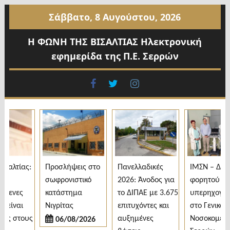
Προχωρήστε
Σάββατο, 8 Αυγούστου, 2026
στο
περιεχόμενο
Η ΦΩΝΗ ΤΗΣ ΒΙΣΑΛΤΙΑΣ Ηλεκτρονική
εφημερίδα της Π.Ε. Σερρών
facebook
twitter
instagram
αλτίας:
Προσλήψεις στο
Πανελλαδικές
ΙΜΣΝ – Δωρε
σωφρονιστικό
2026: Άνοδος για
φορητού
μενες
κατάστημα
το ΔΙΠΑΕ με 3.675
υπερηχογράφ
είναι
Νιγρίτας
επιτυχόντες και
στο Γενικό
ς στους
αυξημένες
Νοσοκομείο
06/08/2026