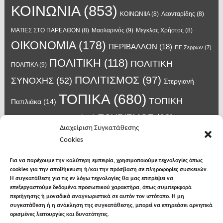
ΚΟΙΝΩΝΙΑ
(853)
ΚΟΙΝΩΝΙΙΑ
(8)
Λεονταρίδης
(8)
Μασλαρινός
(9)
ΜΑΤΙΕΣ ΣΤΟ ΠΑΡΕΛΘΟΝ
(8)
Μεγκλας Χρήστος
(8)
ΟΙΚΟΝΟΜΙΑ
(178)
ΠΕΡΙΒΑΛΛΟΝ
(18)
ΠΕ Σερρων
(7)
ΠΟΛΙΤΙΚΗ
(118)
ΠΟΛΙΤΙΚΗ
ΠΟΛΙΤΙΚΑ
(9)
ΠΟΛΙΤΙΣΜΟΣ
(97)
ΣΥΝΟΧΗΣ
(52)
Στεργιανή
ΤΟΠΙΚΑ
(680)
ΤΟΠΙΚΗ
Παπλιάκα
(14)
ΤΟΥΡΙΣΜΟΣ
(63)
ΑΥΤΟΔΙΟΙΚΗΣΗ
(45)
Τάσος
Διαχείριση Συγκατάθεσης
Χατζηβασιλείου
(14)
Χατζηβασιλειου
(15)
Φυλακές Νιγρίτας
(8)
Cookies
κορωνοϊος
(24)
Χρυσάφης Αλέξανδρος
(7)
ιος δυτικού Νείλου
(6)
κρούσματα κορονοϊού
(18)
λαϊκή Νιγρίτας
(13)
Για να παρέχουμε την καλύτερη εμπειρία, χρησιμοποιούμε τεχνολογίες όπως
νοσοκομείο Σερρών
(7)
cookies για την αποθήκευση ή/και την πρόσβαση σε πληροφορίες συσκευών.
υγεια
(148)
σπυροπουλος
(7)
Η συγκατάθεση για τις εν λόγω τεχνολογίες θα μας επιτρέψει να
επεξεργαστούμε δεδομένα προσωπικού χαρακτήρα, όπως συμπεριφορά
περιήγησης ή μοναδικά αναγνωριστικά σε αυτόν τον ιστότοπο. Η μη
συγκατάθεση ή η ανάκληση της συγκατάθεσης, μπορεί να επηρεάσει αρνητικά
ορισμένες λειτουργίες και δυνατότητες.