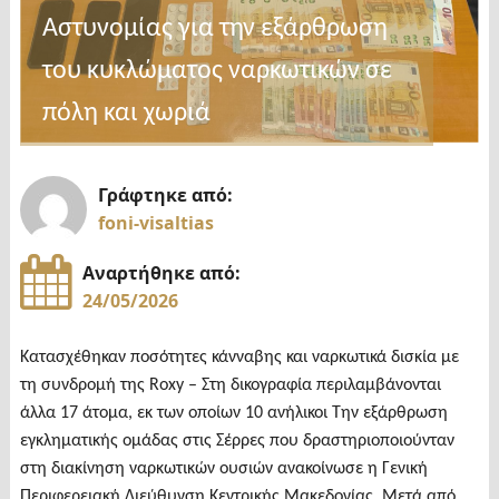
στον
Αστυνομίας για την εξάρθρωση
Αγιο
του κυκλώματος ναρκωτικών σε
Γεώργιο
Νιγρίτας
πόλη και χωριά
!"
Γράφτηκε από:
foni-visaltias
Αναρτήθηκε από:
24/05/2026
Κατασχέθηκαν ποσότητες κάνναβης και ναρκωτικά δισκία με
τη συνδρομή της Roxy – Στη δικογραφία περιλαμβάνονται
άλλα 17 άτομα, εκ των οποίων 10 ανήλικοι Την εξάρθρωση
εγκληματικής ομάδας στις Σέρρες που δραστηριοποιούνταν
στη διακίνηση ναρκωτικών ουσιών ανακοίνωσε η Γενική
Περιφερειακή Διεύθυνση Κεντρικής Μακεδονίας. Μετά από