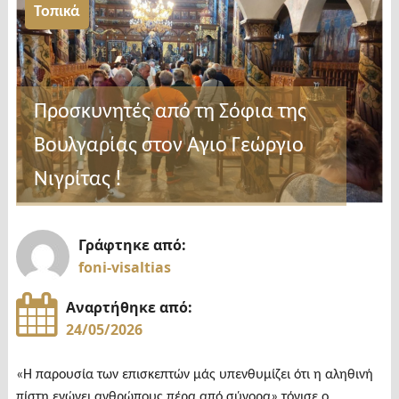
Τοπικά
Προσκυνητές από τη Σόφια της
Βουλγαρίας στον Αγιο Γεώργιο
Νιγρίτας !
Γράφτηκε από:
foni-visaltias
Αναρτήθηκε από:
24/05/2026
«Η παρουσία των επισκεπτών μάς υπενθυμίζει ότι η αληθινή
πίστη ενώνει ανθρώπους πέρα από σύνορα» τόνισε ο