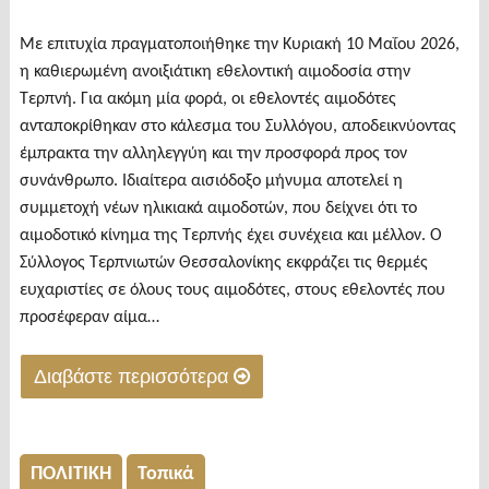
Με επιτυχία πραγματοποιήθηκε την Κυριακή 10 Μαΐου 2026,
η καθιερωμένη ανοιξιάτικη εθελοντική αιμοδοσία στην
Τερπνή. Για ακόμη μία φορά, οι εθελοντές αιμοδότες
ανταποκρίθηκαν στο κάλεσμα του Συλλόγου, αποδεικνύοντας
έμπρακτα την αλληλεγγύη και την προσφορά προς τον
συνάνθρωπο. Ιδιαίτερα αισιόδοξο μήνυμα αποτελεί η
συμμετοχή νέων ηλικιακά αιμοδοτών, που δείχνει ότι το
αιμοδοτικό κίνημα της Τερπνής έχει συνέχεια και μέλλον. Ο
Σύλλογος Τερπνιωτών Θεσσαλονίκης εκφράζει τις θερμές
ευχαριστίες σε όλους τους αιμοδότες, στους εθελοντές που
προσέφεραν αίμα…
Διαβάστε περισσότερα
"Με
επιτυχία
η
ΠΟΛΙΤΙΚΗ
Τοπικά