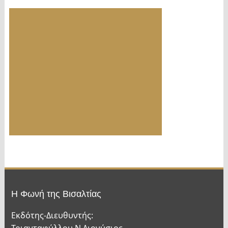
Η Φωνή της Βισαλτίας
Εκδότης-Διευθυντής:
Τριανταφύλλου Ν.Διονύσιος