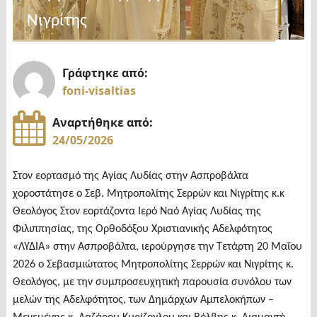
Νιγρίτης
Γράφτηκε από:
foni-visaltias
Αναρτήθηκε από:
24/05/2026
Στον εορτασμό της Αγίας Λυδίας στην Ασπροβάλτα
χοροστάτησε ο Σεβ. Μητροπολίτης Σερρών και Νιγρίτης κ.κ
Θεολόγος Στον εορτάζοντα Ιερό Ναό Αγίας Λυδίας της
Φιλιππησίας, της Ορθοδόξου Χριστιανικής Αδελφότητος
«ΛΥΔΙΑ» στην Ασπροβάλτα, ιερούργησε την Τετάρτη 20 Μαΐου
2026 ο Σεβασμιώτατος Μητροπολίτης Σερρών και Νιγρίτης κ.
Θεολόγος, με την συμπροσευχητική παρουσία συνόλου των
μελών της Aδελφότητος, των Δημάρχων Αμπελοκήπων –