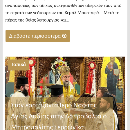
αναπαύσεως των αδίκως σφαγιασθέντων αδερφών τους από
το στρατό των νεότουρκων του Κεμάλ Μουσταφά. Μετά το
πέρας της θείας λειτουργίας και…
Διαβάστε περισσότερα
"Λευκότοπος
Βισαλτίας:
Τίμησαν
Τοπικά
τη
μνήμη
των
θυμάτων
της
Στον εορτάζοντα Ιερό Ναό της
Γενοκτονίας
Αγίας Λυδίας στην Ασπροβάλτα ο
των
Ποντίων"
Μητροπολίτης Σερρών και