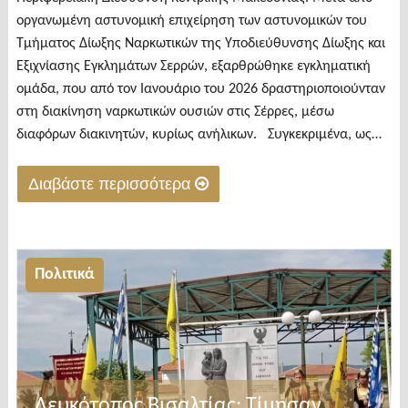
οργανωμένη αστυνομική επιχείρηση των αστυνομικών του
Τμήματος Δίωξης Ναρκωτικών της Υποδιεύθυνσης Δίωξης και
Εξιχνίασης Εγκλημάτων Σερρών, εξαρθρώθηκε εγκληματική
ομάδα, που από τον Ιανουάριο του 2026 δραστηριοποιούνταν
στη διακίνηση ναρκωτικών ουσιών στις Σέρρες, μέσω
διαφόρων διακινητών, κυρίως ανήλικων. Συγκεκριμένα, ως…
Διαβάστε περισσότερα
"Σέρρες:
Η
ανακοίνωση
Πολιτικά
της
Αστυνομίας
για
την
εξάρθρωση
Λευκότοπος Βισαλτίας: Τίμησαν