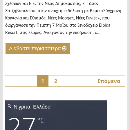
Σχέσεων και Ε.Ε. της Νέας Δημοκρατίας, κ. Τάσος
Χατζηβασιλείου, στην ανοιχτή εκδήλωση με θέμα «Σύγχρονη
Κοινωνία και Εθισμός. Νέες Μορφές, Νέες Γενιές», που
διοργάνωσε την Πέμπτη 7 Μαΐου στο ξενοδοχείο Elpida
Resort, στις Σέρρες. Ανοίγοντας την εκδήλωση, ο…
Διαβάστε περισσότερα
"Αδιαχώρητο
στην
εκδήλωση
Σελιδοποίηση
1
2
Επόμενα
Χατζηβασιλείου
για
άρθρων
τους
εθισμούς
στις
Σέρρες"