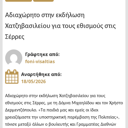
εθελοντική
αιμοδοσία
Αδιαχώρητο στην εκδήλωση
του
Χατζηβασιλείου για τους εθισμούς στις
Συλλόγου
Τερπνιωτών
Σέρρες
Θεσσαλονίκης"
Γράφτηκε από:
foni-visaltias
Αναρτήθηκε από:
18/05/2026
Αδιαχώρητο στην εκδήλωση Χατζηβασιλείου για τους
εθισμούς στις Σέρρες, με τη Δόμνα Μιχαηλίδου και τον Χρήστο
Δερμεντζόπουλο. «Τα παιδιά μας και εμείς οι ίδιοι
χρειαζόμαστε την υποστηρικτική παρέμβαση της Πολιτείας»,
τόνισε μεταξύ άλλων ο βουλευτής και Γραμματέας Διεθνών