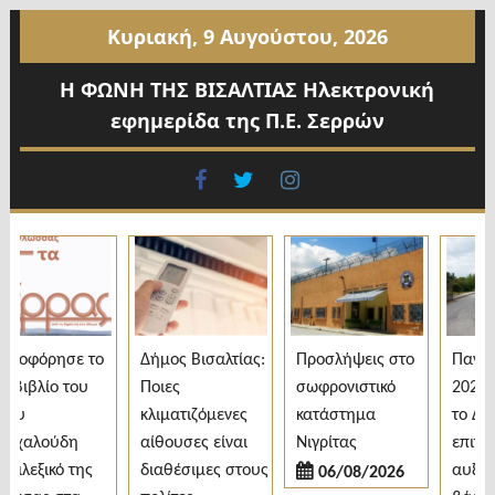
Προχωρήστε
Κυριακή, 9 Αυγούστου, 2026
στο
περιεχόμενο
Η ΦΩΝΗ ΤΗΣ ΒΙΣΑΛΤΙΑΣ Ηλεκτρονική
εφημερίδα της Π.Ε. Σερρών
facebook
twitter
instagram
οφόρησε το
Δήμος Βισαλτίας:
Προσλήψεις στο
Πανελλα
βιβλίο του
Ποιες
σωφρονιστικό
2026: Άν
υ
κλιματιζόμενες
κατάστημα
το ΔΙΠΑΕ
χαλούδη
αίθουσες είναι
Νιγρίτας
επιτυχόν
λεξικό της
διαθέσιμες στους
αυξημέν
06/08/2026