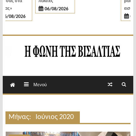
σας στα
πολίτες
βάσεις
ας»
εισαγωγ
06/08/2026
6/08/2026
06/0
Εβδομαδιαία Εφημερίδα Π.Ε.Σερρών
Φωνή της Βισαλτίας
Μενού
Μήνας:
Ιούνιος 2020