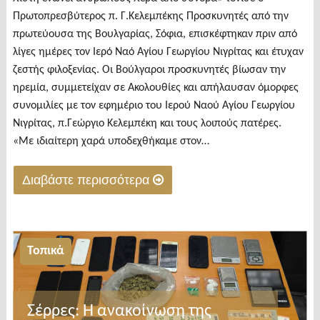
Πρωτοπρεσβύτερος π. Γ.Κελεμπέκης Προσκυνητές από την
πρωτεύουσα της Βουλγαρίας, Σόφια, επισκέφτηκαν πριν από
λίγες ημέρες τον Ιερό Ναό Αγίου Γεωργίου Νιγρίτας και έτυχαν
ζεστής φιλοξενίας. Οι Βούλγαροι προσκυνητές βίωσαν την
ηρεμία, συμμετείχαν σε Ακολουθίες και απήλαυσαν όμορφες
συνομιλίες με τον εφημέριο του Ιερού Ναού Αγίου Γεωργίου
Νιγρίτας, π.Γεώργιο Κελεμπέκη και τους λοιπούς πατέρες.
«Με ιδιαίτερη χαρά υποδεχθήκαμε στον…
Διαβάστε περισσότερα
"Προσκυνητές
από
τη
Τοπικά
Σόφια
της
Βουλγαρίας
Σέρρες: Η ανακοίνωση της