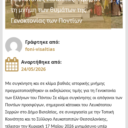
του
τη μνήμη των θυμάτων της
κυκλώματος
ναρκωτικών
Γενοκτονίας των Ποντίων
σε
πόλη
Γράφτηκε από:
και
foni-visaltias
χωριά"
Αναρτήθηκε από:
24/05/2026
Με συγκίνηση και σε κλίμα βαθιάς ιστορικής μνήμης
πραγματοποιήθηκαν οι εκδηλώσεις τιμής για τη Γενοκτονία
των Ελλήνων του Πόντου Σε κλίμα συγκίνησης οι απόγονοι των
Ποντίων προσφύγων, σημερινοί κάτοικοι του Λευκότοπου
Σερρών στο Δήμο Βισαλτίας, σε συνεργασία με την Τοπική
Κοινότητα και το Σύλλογο Λευκοτοπιτών Θεσσαλονίκης,
τέλεσαν την Κυριακή 17 Μαΐου 2026 μνημόσυνο υπέρ