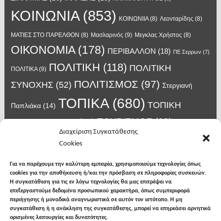
ΚΟΙΝΩΝΙΑ
(853)
ΚΟΙΝΩΝΙΙΑ
(8)
Λεονταρίδης
(8)
Μασλαρινός
(9)
ΜΑΤΙΕΣ ΣΤΟ ΠΑΡΕΛΘΟΝ
(8)
Μεγκλας Χρήστος
(8)
ΟΙΚΟΝΟΜΙΑ
(178)
ΠΕΡΙΒΑΛΛΟΝ
(18)
ΠΕ Σερρων
(7)
ΠΟΛΙΤΙΚΗ
(118)
ΠΟΛΙΤΙΚΗ
ΠΟΛΙΤΙΚΑ
(9)
ΠΟΛΙΤΙΣΜΟΣ
(97)
ΣΥΝΟΧΗΣ
(52)
Στεργιανή
ΤΟΠΙΚΑ
(680)
ΤΟΠΙΚΗ
Παπλιάκα
(14)
ΤΟΥΡΙΣΜΟΣ
(63)
ΑΥΤΟΔΙΟΙΚΗΣΗ
(45)
Τάσος
Διαχείριση Συγκατάθεσης
Χατζηβασιλείου
(14)
Χατζηβασιλειου
(15)
Φυλακές Νιγρίτας
(8)
Cookies
κορωνοϊος
(24)
Χρυσάφης Αλέξανδρος
(7)
ιος δυτικού Νείλου
(6)
κρούσματα κορονοϊού
(18)
λαϊκή Νιγρίτας
(13)
Για να παρέχουμε την καλύτερη εμπειρία, χρησιμοποιούμε τεχνολογίες όπως
νοσοκομείο Σερρών
(7)
cookies για την αποθήκευση ή/και την πρόσβαση σε πληροφορίες συσκευών.
υγεια
(148)
σπυροπουλος
(7)
Η συγκατάθεση για τις εν λόγω τεχνολογίες θα μας επιτρέψει να
επεξεργαστούμε δεδομένα προσωπικού χαρακτήρα, όπως συμπεριφορά
περιήγησης ή μοναδικά αναγνωριστικά σε αυτόν τον ιστότοπο. Η μη
συγκατάθεση ή η ανάκληση της συγκατάθεσης, μπορεί να επηρεάσει αρνητικά
ορισμένες λειτουργίες και δυνατότητες.