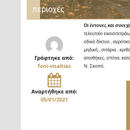
περιοχές
Οι έντονες και συνε
τελευταίο εικοσιτετρ
οδικό δίκτυο , αγροτικ
μηδική , σιτάρια , κρι
Γράφτηκε από:
αποθήκες, σπίτια, κατ
foni-visaltias
Ν. Σκοπό.
Αναρτήθηκε από:
05/01/2021