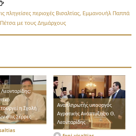
Επόμενη
δημοσίευση:
ις πληγείσες περιοχές Βισαλτίας, Εμμανουήλ Παππά
α Πέτσα με τους Δημάρχους
 Λεονταρίδης:
στικό
Αναπληρωτής υπουργός
ιτουργεί η Σχολή
Αγροτικής Ανάπτυξης ο Θ.
ν στις Σέρρες
Λεονταρίδης
saltias
foni-visaltias