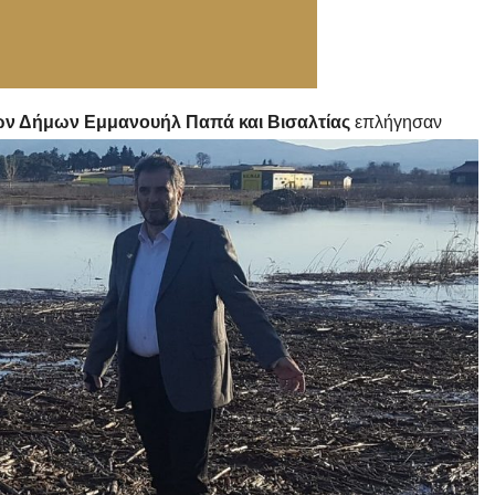
 των Δήμων Εμμανουήλ Παπά και Βισ
αλτίας
επλήγησαν