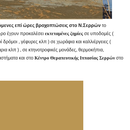
χόμενες επί ώρες βροχοπτώσεις στο Ν.Σερρών
το
άωρο έχουν προκαλέσει
εκτεταμένες ζημίες
σε υποδομές (
οί δρόμοι , γέφυρες κλπ ) σε χωράφια και καλλιέργειες (
θάρια κλπ ) , σε κτηνοτροφικές μονάδες, θερμοκήπια,
αστήματα και στο
Κέντρο Θεραπευτικής Ιππασίας Σερρών
στο