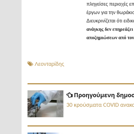
πληγείσες περιοχές ε
έργων για την θωράκι
Διευκρινίζεται ότι ειδ
ανάγκης δεν επηρεάζει 
αποζημιώσεων από τον
Λεονταρίδης
Πλοήγηση
Προηγούμενη δημο
άρθρων
30 κρούσματα COVID ανακο