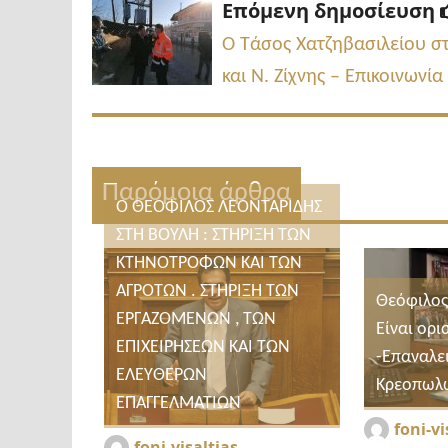
Επόμενη δημοσίευση
Ο Τάσος Χατζηβασιλείου στ
και Ν. Ζίχνης – Επικοινωνί
Παρόμοια άρθρα
Ο ΘΕΟΦΙΛΟΣ ΛΕΟΝΤΑΡΙΔΗΣ
ΣΤΗ ΒΟΥΛΗ : ΣΤΗΡΙΞΗ ΤΩΝ
ΚΤΗΝΟΤΡΟΦΩΝ ΚΑΙ ΤΩΝ
ΑΓΡΟΤΩΝ . ΣΤΗΡΙΞΗ ΤΩΝ
Θεόφιλος
ΕΡΓΑΖΟΜΕΝΩΝ , ΤΩΝ
Είναι ορι
ΕΠΙΧΕΙΡΗΣΕΩΝ ΚΑΙ ΤΩΝ
-Επαναλε
ΕΛΕΥΘΕΡΩΝ
Κρεοπωλώ
ΕΠΑΓΓΕΛΜΑΤΙΩΝ
foni-vi
foni-visaltias