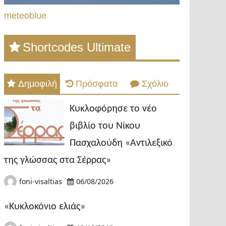
meteoblue
Shortcodes Ultimate
Δημοφιλή
Πρόσφατα
Σχόλιο
Κυκλοφόρησε το νέο
βιβλίο του Νίκου
Πασχαλούδη «Αντιλεξικό
της γλώσσας στα Σέρρας»
foni-visaltias
06/08/2026
«Κυκλοκόνιο ελιάς»