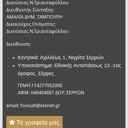
Διονύσιος Ν.Τριανταφύλλου
Διευθυντής Σύνταξης:
ΑΜΑΛΙΑ ΔΗΜ. ΤΑΜΠΟΥΡΗ
Δικαιούχος Ονόματος:
Διονύσιος Ν.Τριανταφύλλου
Διεύθυνση:
Κεντρικά: Αχιλλέως 1, Νιγρίτα Σερρών
Υποκατάστημα: Εθνικής Αντιστάσεως 13 -1ος
όροφος, Σέρρες
ΓΕΜΗ:114277952000
ΑΦΜ: 046404687 ΔΟΥ: ΣΕΡΡΩΝ
email: fovisalt@otenet.gr
Τα γραφεία μας