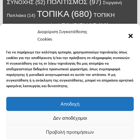
ΠΟΛΙΤΙΣΜΟΣ
(97)
ΣΥΝΟΧΗΣ
(52)
Στεργιανή
ΤΟΠΙΚΑ
(680)
ΤΟΠΙΚΗ
Παπλιάκα
(14)
ΤΟΥΡΙΣΜΟΣ
(63)
ΑΥΤΟΔΙΟΙΚΗΣΗ
(45)
Τάσος
Διαχείριση Συγκατάθεσης
Χατζηβασιλείου
(14)
Χατζηβασιλειου
(15)
Φυλακές Νιγρίτας
(8)
Cookies
κορωνοϊος
(24)
Χρυσάφης Αλέξανδρος
(7)
ιος δυτικού Νείλου
(6)
κρούσματα κορονοϊού
(18)
λαϊκή Νιγρίτας
(13)
Για να παρέχουμε την καλύτερη εμπειρία, χρησιμοποιούμε τεχνολογίες όπως
νοσοκομείο Σερρών
(7)
cookies για την αποθήκευση ή/και την πρόσβαση σε πληροφορίες συσκευών.
υγεια
(148)
σπυροπουλος
(7)
Η συγκατάθεση για τις εν λόγω τεχνολογίες θα μας επιτρέψει να
επεξεργαστούμε δεδομένα προσωπικού χαρακτήρα, όπως συμπεριφορά
περιήγησης ή μοναδικά αναγνωριστικά σε αυτόν τον ιστότοπο. Η μη
συγκατάθεση ή η ανάκληση της συγκατάθεσης, μπορεί να επηρεάσει αρνητικά
ορισμένες λειτουργίες και δυνατότητες.
facebook
twitter
instagram
Αποδοχή
Copyright © 2026
Φωνή της Βισαλτίας
. All rights
Δεν αποδέχομαι
reserved.
Προβολή προτιμήσεων
Θέμα: The NewsMag από
Bishal Napit
. Δουλεύει με