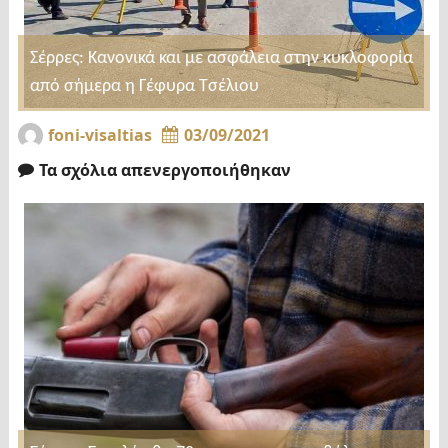
Σέρρες: Κανονικά και με ασφάλεια στην κυκλοφορία
από σήμερα η Γέφυρα Τσέλιου
foni-visaltias
03/09/2021
Τα σχόλια απενεργοποιήθηκαν