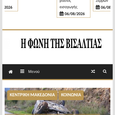
βάσεις
Σερρών
εισαγωγής
/2026
06/08/202
06/08/2026
Εβδομαδιαία Εφημερίδα Π.Ε.Σερρών
Φωνή της Βισαλτίας
Μενού
ΚΕΝΤΡΙΚΗ ΜΑΚΕΔΟΝΙΑ
ΚΟΙΝΩΝΙΑ