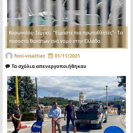
Κορωνοϊός- Σέρρες: “Είμαστε πια πρωταθλητές”- Τα
ποσοστά θανάτων ανά νομό στην Ελλάδα
foni-visaltias
01/11/2021
Τα σχόλια απενεργοποιήθηκαν