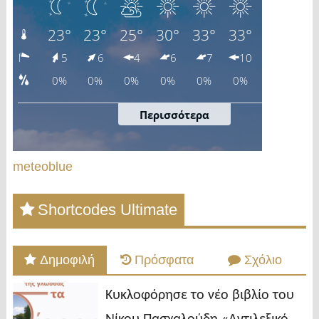
meteoblue
Shortcodes Ultimate
Δημοφιλή
Πρόσφατα
Σχόλιο
Κυκλοφόρησε το νέο βιβλίο του