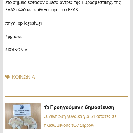
Στο σημείο έφτασαν άμεσα άντρες της Πυροσβεστικής, της
ΕΛΑΣ αλλά και ασθενοφόρα του ΕΚΑΒ
πηγή: epilogestv.gr
#pgnews
#ΚΟΙΝΩΝΙΑ
ΚΟΙΝΩΝΙΑ
Πλοήγηση
Προηγ
Προηγούμενη δημοσίευση
δημοσί
άρθρων
Συνελήφθη γυναίκα για 51 απάτες σε
ηλικιωμένους των Σερρών