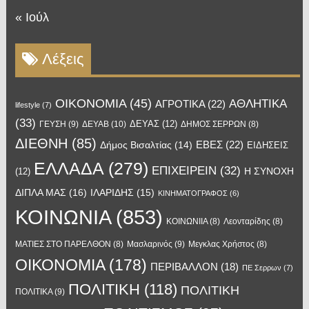
« Ιούλ
Λέξεις
OIKONOMIA
(45)
ΑΘΛΗΤΙΚΑ
ΑΓΡΟΤΙΚΑ
(22)
lifestyle
(7)
(33)
ΔΕΥΑΣ
(12)
ΓΕΥΣΗ
(9)
ΔΕΥΑΒ
(10)
ΔΗΜΟΣ ΣΕΡΡΩΝ
(8)
ΔΙΕΘΝΗ
(85)
ΕΒΕΣ
(22)
Δήμος Βισαλτίας
(14)
ΕΙΔΗΣΕΙΣ
ΕΛΛΑΔΑ
(279)
ΕΠΙΧΕΙΡΕΙΝ
(32)
Η ΣΥΝΟΧΗ
(12)
ΔΙΠΛΑ ΜΑΣ
(16)
ΙΛΑΡΙΔΗΣ
(15)
ΚΙΝΗΜΑΤΟΓΡΑΦΟΣ
(6)
ΚΟΙΝΩΝΙΑ
(853)
ΚΟΙΝΩΝΙΙΑ
(8)
Λεονταρίδης
(8)
Μασλαρινός
(9)
ΜΑΤΙΕΣ ΣΤΟ ΠΑΡΕΛΘΟΝ
(8)
Μεγκλας Χρήστος
(8)
ΟΙΚΟΝΟΜΙΑ
(178)
ΠΕΡΙΒΑΛΛΟΝ
(18)
ΠΕ Σερρων
(7)
ΠΟΛΙΤΙΚΗ
(118)
ΠΟΛΙΤΙΚΗ
ΠΟΛΙΤΙΚΑ
(9)