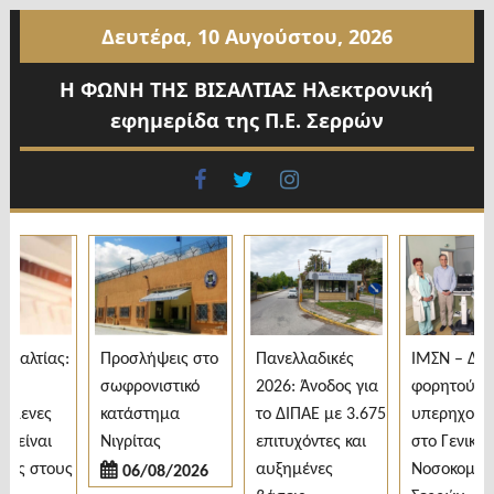
Προχωρήστε
Δευτέρα, 10 Αυγούστου, 2026
στο
περιεχόμενο
Η ΦΩΝΗ ΤΗΣ ΒΙΣΑΛΤΙΑΣ Ηλεκτρονική
εφημερίδα της Π.Ε. Σερρών
facebook
twitter
instagram
αλτίας:
Προσλήψεις στο
Πανελλαδικές
ΙΜΣΝ – Δωρε
σωφρονιστικό
2026: Άνοδος για
φορητού
μενες
κατάστημα
το ΔΙΠΑΕ με 3.675
υπερηχογρά
είναι
Νιγρίτας
επιτυχόντες και
στο Γενικό
ς στους
αυξημένες
Νοσοκομείο
06/08/2026