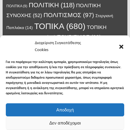
ΠΟΛΙΤΙΚΗ
(118)
ΠΟΛΙΤΙΚΗ
ΠΟΛΙΤΙΚΑ
(9)
ΠΟΛΙΤΙΣΜΟΣ
(97)
ΣΥΝΟΧΗΣ
(52)
Στεργιανή
ΤΟΠΙΚΑ
(680)
ΤΟΠΙΚΗ
Παπλιάκα
(14)
ΤΟΥΡΙΣΜΟΣ
(63)
ΑΥΤΟΔΙΟΙΚΗΣΗ
(45)
Τάσος
Διαχείριση Συγκατάθεσης
Χατζηβασιλείου
(14)
Χατζηβασιλειου
(15)
Φυλακές Νιγρίτας
(8)
Cookies
κορωνοϊος
(24)
Χρυσάφης Αλέξανδρος
(7)
ιος δυτικού Νείλου
(6)
κρούσματα κορονοϊού
(18)
λαϊκή Νιγρίτας
(13)
Για να παρέχουμε την καλύτερη εμπειρία, χρησιμοποιούμε τεχνολογίες όπως
νοσοκομείο Σερρών
(7)
cookies για την αποθήκευση ή/και την πρόσβαση σε πληροφορίες συσκευών.
υγεια
(148)
σπυροπουλος
(7)
Η συγκατάθεση για τις εν λόγω τεχνολογίες θα μας επιτρέψει να
επεξεργαστούμε δεδομένα προσωπικού χαρακτήρα, όπως συμπεριφορά
περιήγησης ή μοναδικά αναγνωριστικά σε αυτόν τον ιστότοπο. Η μη
συγκατάθεση ή η ανάκληση της συγκατάθεσης, μπορεί να επηρεάσει αρνητικά
ορισμένες λειτουργίες και δυνατότητες.
facebook
twitter
instagram
Αποδοχή
Copyright © 2026
Φωνή της Βισαλτίας
. All rights
Δεν αποδέχομαι