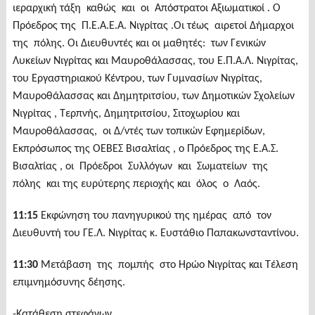
ιεραρχική τάξη καθώς και οι Απόστρατοι Αξιωματικοί . Ο
Πρόεδρος της Π.Ε.Α.Ε.Α. Νιγρίτας .Οι τέως αιρετοί Δήμαρχοι
της πόλης. Οι Διευθυντές και οι μαθητές: των Γενικών
Λυκείων Νιγρίτας και Μαυροθάλασσας, του Ε.Π.Α.Λ. Νιγρίτας,
του Εργαστηριακού Κέντρου, των Γυμνασίων Νιγρίτας,
Μαυροθάλασσας και Δημητριτσίου, των Δημοτικών Σχολείων
Νιγρίτας , Τερπνής, Δημητριτσίου, Σιτοχωρίου και
Μαυροθάλασσας, οι Δ/ντές των τοπικών Εφημερίδων,
Εκπρόσωπος της ΟΕΒΕΣ Βισαλτίας , ο Πρόεδρος της Ε.Α.Σ.
Βισαλτίας , οι Πρόεδροι Συλλόγων και Σωματείων της
πόλης και της ευρύτερης περιοχής και όλος ο Λαός.
11:15
Εκφώνηση του πανηγυρικού της ημέρας από τον
Διευθυντή του ΓΕ.Λ. Νιγρίτας κ. Ευστάθιο Παπακωνσταντίνου.
11:30
Μετάβαση της πομπής στο Ηρώο Νιγρίτας και Τέλεση
επιμνημόσυνης δέησης.
-Κατάθεση στεφάνων