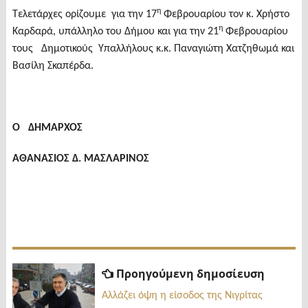
η
Τελετάρχες ορίζουμε για την 17
Φεβρουαρίου τον κ. Χρήστο
η
Καρδαρά, υπάλληλο του Δήμου και για την 21
Φεβρουαρίου
τους Δημοτικούς Υπαλλήλους κ.κ. Παναγιώτη Χατζηθωμά και
Βασίλη Σκαπέρδα.
Ο ΔΗΜΑΡΧΟΣ
ΑΘΑΝΑΣΙΟΣ Δ. ΜΑΣΛΑΡΙΝΟΣ
Πλοήγηση
Προηγ
Προηγούμενη δημοσίευση
δημοσί
άρθρων
Αλλάζει όψη η είσοδος της Νιγρίτας