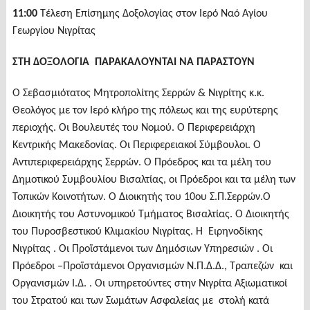
11:00
Τέλεση Επίσημης Δοξολογίας στον Ιερό Ναό Αγίου
Γεωργίου Νιγρίτας
ΣΤΗ ΔΟΞΟΛΟΓΙΑ ΠΑΡΑΚΑΛΟΥΝΤΑΙ ΝΑ ΠΑΡΑΣΤΟΥΝ
Ο Σεβασμιότατος Μητροπολίτης Σερρών & Νιγρίτης κ.κ.
Θεολόγος με τον Ιερό κλήρο της πόλεως και της ευρύτερης
περιοχής. Οι Βουλευτές του Νομού. Ο Περιφερειάρχη
Κεντρικής Μακεδονίας. Οι Περιφερειακοί Σύμβουλοι. Ο
Αντιπεριφερειάρχης Σερρών. Ο Πρόεδρος και τα μέλη του
Δημοτικού Συμβουλίου Βισαλτίας, οι Πρόεδροι και τα μέλη των
Τοπικών Κοινοτήτων. Ο Διοικητής του 10ου Σ.Π.Σερρών.Ο
Διοικητής του Αστυνομικού Τμήματος Βισαλτίας. Ο Διοικητής
του Πυροσβεστικού Κλιμακίου Νιγρίτας. Η Ειρηνοδίκης
Νιγρίτας . Οι Προϊστάμενοι των Δημόσιων Υπηρεσιών . Οι
Πρόεδροι –Προϊστάμενοι Οργανισμών Ν.Π.Δ.Δ., Τραπεζών και
Οργανισμών Ι.Δ. . Οι υπηρετούντες στην Νιγρίτα Αξιωματικοί
του Στρατού και των Σωμάτων Ασφαλείας με στολή κατά