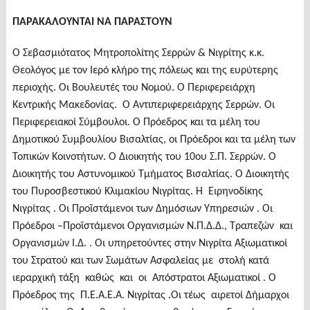
ΠΑΡΑΚΑΛΟΥΝΤΑΙ ΝΑ ΠΑΡΑΣΤΟΥΝ
Ο Σεβασμιότατος Μητροπολίτης Σερρών & Νιγρίτης κ.κ.
Θεολόγος με τον Ιερό κλήρο της πόλεως και της ευρύτερης
περιοχής. Οι Βουλευτές του Νομού. Ο Περιφερειάρχη
Κεντρικής Μακεδονίας. Ο Αντιπεριφερειάρχης Σερρών. Οι
Περιφερειακοί Σύμβουλοι. Ο Πρόεδρος και τα μέλη του
Δημοτικού Συμβουλίου Βισαλτίας, οι Πρόεδροι και τα μέλη των
Τοπικών Κοινοτήτων. Ο Διοικητής του 10ου Σ.Π. Σερρών. Ο
Διοικητής του Αστυνομικού Τμήματος Βισαλτίας. Ο Διοικητής
του Πυροσβεστικού Κλιμακίου Νιγρίτας. Η Ειρηνοδίκης
Νιγρίτας . Οι Προϊστάμενοι των Δημόσιων Υπηρεσιών . Οι
Πρόεδροι –Προϊστάμενοι Οργανισμών Ν.Π.Δ.Δ., Τραπεζών και
Οργανισμών Ι.Δ. . Οι υπηρετούντες στην Νιγρίτα Αξιωματικοί
του Στρατού και των Σωμάτων Ασφαλείας με στολή κατά
ιεραρχική τάξη καθώς και οι Απόστρατοι Αξιωματικοί . Ο
Πρόεδρος της Π.Ε.Α.Ε.Α. Νιγρίτας .Οι τέως αιρετοί Δήμαρχοι