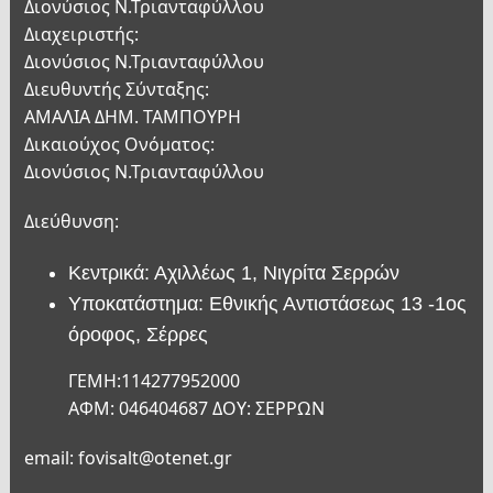
Διονύσιος Ν.Τριανταφύλλου
Διαχειριστής:
Διονύσιος Ν.Τριανταφύλλου
Διευθυντής Σύνταξης:
ΑΜΑΛΙΑ ΔΗΜ. ΤΑΜΠΟΥΡΗ
Δικαιούχος Ονόματος:
Διονύσιος Ν.Τριανταφύλλου
Διεύθυνση:
Κεντρικά: Αχιλλέως 1, Νιγρίτα Σερρών
Υποκατάστημα: Εθνικής Αντιστάσεως 13 -1ος
όροφος, Σέρρες
ΓΕΜΗ:114277952000
ΑΦΜ: 046404687 ΔΟΥ: ΣΕΡΡΩΝ
email: fovisalt@otenet.gr