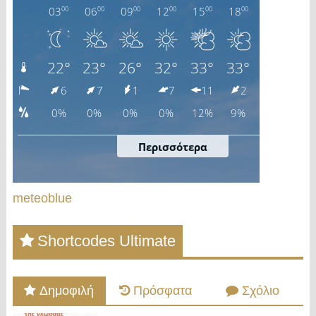
meteoblue
Shortcodes Ultimate
Δημοφιλή
Πρόσφατα
Σχόλιο