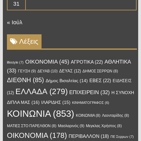
31
« Ιούλ
Λέξεις
OIKONOMIA
(45)
ΑΘΛΗΤΙΚΑ
ΑΓΡΟΤΙΚΑ
(22)
lifestyle
(7)
(33)
ΔΕΥΑΣ
(12)
ΓΕΥΣΗ
(9)
ΔΕΥΑΒ
(10)
ΔΗΜΟΣ ΣΕΡΡΩΝ
(8)
ΔΙΕΘΝΗ
(85)
ΕΒΕΣ
(22)
Δήμος Βισαλτίας
(14)
ΕΙΔΗΣΕΙΣ
ΕΛΛΑΔΑ
(279)
ΕΠΙΧΕΙΡΕΙΝ
(32)
Η ΣΥΝΟΧΗ
(12)
ΔΙΠΛΑ ΜΑΣ
(16)
ΙΛΑΡΙΔΗΣ
(15)
ΚΙΝΗΜΑΤΟΓΡΑΦΟΣ
(6)
ΚΟΙΝΩΝΙΑ
(853)
ΚΟΙΝΩΝΙΙΑ
(8)
Λεονταρίδης
(8)
Μασλαρινός
(9)
ΜΑΤΙΕΣ ΣΤΟ ΠΑΡΕΛΘΟΝ
(8)
Μεγκλας Χρήστος
(8)
ΟΙΚΟΝΟΜΙΑ
(178)
ΠΕΡΙΒΑΛΛΟΝ
(18)
ΠΕ Σερρων
(7)