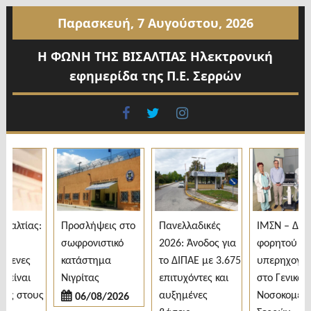
Προχωρήστε
Παρασκευή, 7 Αυγούστου, 2026
στο
περιεχόμενο
Η ΦΩΝΗ ΤΗΣ ΒΙΣΑΛΤΙΑΣ Ηλεκτρονική
εφημερίδα της Π.Ε. Σερρών
facebook
twitter
instagram
αλτίας:
Προσλήψεις στο
Πανελλαδικές
ΙΜΣΝ – Δωρεά
σωφρονιστικό
2026: Άνοδος για
φορητού
ενες
κατάστημα
το ΔΙΠΑΕ με 3.675
υπερηχογράφ
ίναι
Νιγρίτας
επιτυχόντες και
στο Γενικό
ς στους
αυξημένες
Νοσοκομείο
06/08/2026