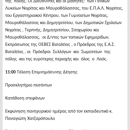
της πόλης. Οι Διευθυντές και οι μαθητές: των Γενικών
Λυκείων Νιγρίτας και Μαυροθάλασσας, του Ε.Π.Α.Λ. Νιγρίτας,
του Εργαστηριακού Κέντρου, των Γυμνασίων Νιγρίτας,
Μαυροθάλασσας και Δημητριτσίου, των Δημοτικών Σχολείων
Νιγρίτας , Τερπνής, Δημητριτσίου, Σιτοχωρίου και
Μαυροθάλασσας, οι Δ/ντες των τοπικών Εφημερίδων,
Εκπρόσωπος της ΟΕΒΕΣ Βισαλτίας , ο Πρόεδρος της Ε.Α.Σ.
Βισαλτίας , οι Πρόεδροι Συλλόγων και Σωματείων της
πόλης και της ευρύτερης περιοχής και όλος ο Λαός.
11:00
Τέλεση Επιμνημόσυνης Δέησης
Προσκλητήριο πεσόντων
Κατάθεση στεφάνων
Εκφώνηση πανηγυρικού ημέρας από τον εκπαιδευτικό κ.
Παναγιώτη Χατζαρόπουλο