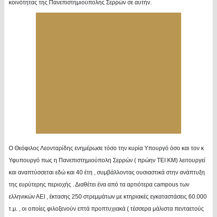
κοινότητας της Πανεπιστημιούπολης Σερρών σε αυτήν.
Ο Θεόφιλος Λεονταρίδης ενημέρωσε τόσο την κυρία Υπουργό όσο και τον κ
Υφυπουργό πως η Πανεπιστημιούπολη Σερρών ( πρώην ΤΕΙ ΚΜ) λειτουργεί
και αναπτύσσεται εδώ και 40 έτη , συμβάλλοντας ουσιαστικά στην ανάπτυξη
της ευρύτερης περιοχής . Διαθέτει ένα από τα αρτιότερα campous των
ελληνικών ΑΕΙ , έκτασης 250 στρεμμάτων με κτηριακές εγκαταστάσεις 60.000
τ.μ. , οι οποίες φιλοξενούν επτά προπτυχιακά ( τέσσερα μάλιστα πενταετούς