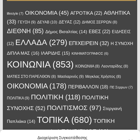
OIKONOMIA
(45)
ΑΘΛΗΤΙΚΑ
ΑΓΡΟΤΙΚΑ
(22)
lifestyle
(7)
(33)
ΔΕΥΑΣ
(12)
ΓΕΥΣΗ
(9)
ΔΕΥΑΒ
(10)
ΔΗΜΟΣ ΣΕΡΡΩΝ
(8)
ΔΙΕΘΝΗ
(85)
ΕΒΕΣ
(22)
Δήμος Βισαλτίας
(14)
ΕΙΔΗΣΕΙΣ
ΕΛΛΑΔΑ
(279)
ΕΠΙΧΕΙΡΕΙΝ
(32)
Η ΣΥΝΟΧΗ
(12)
ΔΙΠΛΑ ΜΑΣ
(16)
ΙΛΑΡΙΔΗΣ
(15)
ΚΙΝΗΜΑΤΟΓΡΑΦΟΣ
(6)
ΚΟΙΝΩΝΙΑ
(853)
ΚΟΙΝΩΝΙΙΑ
(8)
Λεονταρίδης
(8)
Μασλαρινός
(9)
ΜΑΤΙΕΣ ΣΤΟ ΠΑΡΕΛΘΟΝ
(8)
Μεγκλας Χρήστος
(8)
ΟΙΚΟΝΟΜΙΑ
(178)
ΠΕΡΙΒΑΛΛΟΝ
(18)
ΠΕ Σερρων
(7)
ΠΟΛΙΤΙΚΗ
(118)
ΠΟΛΙΤΙΚΗ
ΠΟΛΙΤΙΚΑ
(9)
ΠΟΛΙΤΙΣΜΟΣ
(97)
ΣΥΝΟΧΗΣ
(52)
Στεργιανή
ΤΟΠΙΚΑ
(680)
ΤΟΠΙΚΗ
Παπλιάκα
(14)
ΤΟΥΡΙΣΜΟΣ
(63)
ΑΥΤΟΔΙΟΙΚΗΣΗ
(45)
Τάσος
Διαχείριση Συγκατάθεσης