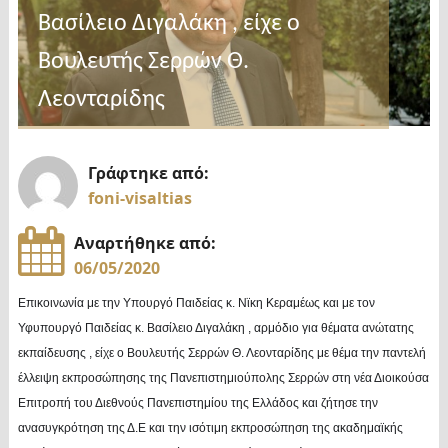
Βασίλειο Διγαλάκη , είχε ο
Βουλευτής Σερρών Θ.
Λεονταρίδης
Γράφτηκε από:
foni-visaltias
Αναρτήθηκε από:
06/05/2020
Επικοινωνία με την Υπουργό Παιδείας κ. Νϊκη Κεραμέως και με τον
Υφυπουργό Παιδείας κ. Βασίλειο Διγαλάκη , αρμόδιο για θέματα ανώτατης
εκπαίδευσης , είχε ο Βουλευτής Σερρών Θ. Λεονταρίδης με θέμα την παντελή
έλλειψη εκπροσώπησης της Πανεπιστημιούπολης Σερρών στη νέα Διοικούσα
Επιτροπή του Διεθνούς Πανεπιστημίου της Ελλάδος και ζήτησε την
ανασυγκρότηση της Δ.Ε και την ισότιμη εκπροσώπηση της ακαδημαϊκής