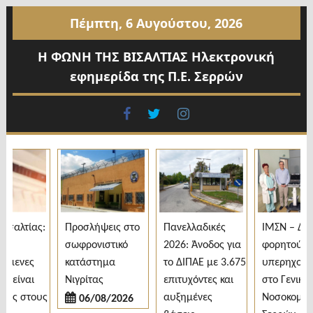
Προχωρήστε
Πέμπτη, 6 Αυγούστου, 2026
στο
περιεχόμενο
Η ΦΩΝΗ ΤΗΣ ΒΙΣΑΛΤΙΑΣ Ηλεκτρονική
εφημερίδα της Π.Ε. Σερρών
facebook
twitter
instagram
σαλτίας:
Προσλήψεις στο
Πανελλαδικές
ΙΜΣΝ – Δωρ
σωφρονιστικό
2026: Άνοδος για
φορητού
όμενες
κατάστημα
το ΔΙΠΑΕ με 3.675
υπερηχογρά
 είναι
Νιγρίτας
επιτυχόντες και
στο Γενικό
ες στους
αυξημένες
Νοσοκομείο
06/08/2026