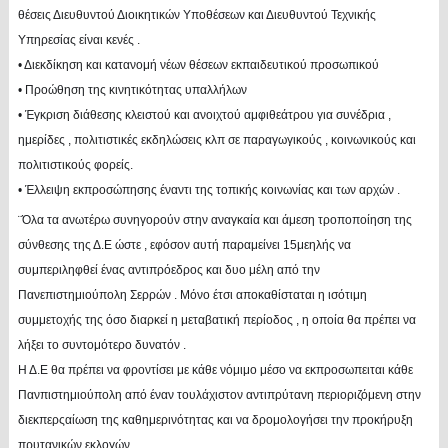
θέσεις Διευθυντού Διοικητικών Υποθέσεων και Διευθυντού Τεχνικής
Υπηρεσίας είναι κενές .
• Διεκδίκηση και κατανομή νέων θέσεων εκπαιδευτικού προσωπικού
• Προώθηση της κινητικότητας υπαλλήλων
• Έγκριση διάθεσης κλειστού και ανοιχτού αμφιθεάτρου για συνέδρια ,
ημερίδες , πολιτιστικές εκδηλώσεις κλπ σε παραγωγικούς , κοινωνικούς και
πολιτιστικούς φορείς.
• Έλλειψη εκπροσώπησης έναντι της τοπικής κοινωνίας και των αρχών .
¨Όλα τα ανωτέρω συνηγορούν στην αναγκαία και άμεση τροποποίηση της
σύνθεσης της Δ.Ε ώστε , εφόσον αυτή παραμείνει 15μεηλής να
συμπεριληφθεί ένας αντιπρόεδρος και δυο μέλη από την
Πανεπιστημιούπολη Σερρών . Μόνο έτσι αποκαθίσταται η ισότιμη
συμμετοχής της όσο διαρκεί η μεταβατική περίοδος , η οποία θα πρέπει να
λήξει το συντομότερο δυνατόν .
Η Δ.Ε θα πρέπει να φροντίσει με κάθε νόμιμο μέσο να εκπροσωπειται κάθε
Πανπιστημιούπολη από έναν τουλάχιστον αντιπρύτανη περιοριζόμενη στην
διεκπερςαίωση της καθημερινότητας και να δρομολογήσει την προκήρυξη
πρυτανικών εκλογών .