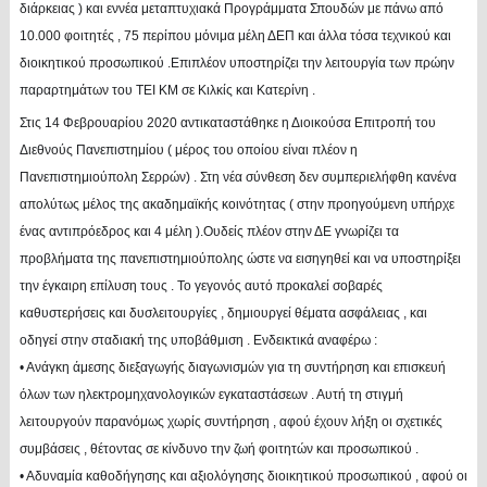
διάρκειας ) και εννέα μεταπτυχιακά Προγράμματα Σπουδών με πάνω από
10.000 φοιτητές , 75 περίπου μόνιμα μέλη ΔΕΠ και άλλα τόσα τεχνικού και
διοικητικού προσωπικού .Επιπλέον υποστηρίζει την λειτουργία των πρώην
παραρτημάτων του ΤΕΙ ΚΜ σε Κιλκίς και Κατερίνη .
Στις 14 Φεβρουαρίου 2020 αντικαταστάθηκε η Διοικούσα Επιτροπή του
Διεθνούς Πανεπιστημίου ( μέρος του οποίου είναι πλέον η
Πανεπιστημιούπολη Σερρών) . Στη νέα σύνθεση δεν συμπεριελήφθη κανένα
απολύτως μέλος της ακαδημαϊκής κοινότητας ( στην προηγούμενη υπήρχε
ένας αντιπρόεδρος και 4 μέλη ).Ουδείς πλέον στην ΔΕ γνωρίζει τα
προβλήματα της πανεπιστημιούπολης ώστε να εισηγηθεί και να υποστηρίξει
την έγκαιρη επίλυση τους . Το γεγονός αυτό προκαλεί σοβαρές
καθυστερήσεις και δυσλειτουργίες , δημιουργεί θέματα ασφάλειας , και
οδηγεί στην σταδιακή της υποβάθμιση . Ενδεικτικά αναφέρω :
• Ανάγκη άμεσης διεξαγωγής διαγωνισμών για τη συντήρηση και επισκευή
όλων των ηλεκτρομηχανολογικών εγκαταστάσεων . Αυτή τη στιγμή
λειτουργούν παρανόμως χωρίς συντήρηση , αφού έχουν λήξη οι σχετικές
συμβάσεις , θέτοντας σε κίνδυνο την ζωή φοιτητών και προσωπικού .
• Αδυναμία καθοδήγησης και αξιολόγησης διοικητικού προσωπικού , αφού οι