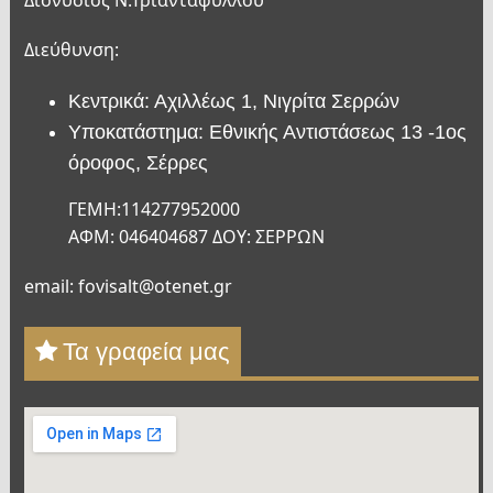
Διονύσιος Ν.Τριανταφύλλου
Διεύθυνση:
Κεντρικά: Αχιλλέως 1, Νιγρίτα Σερρών
Υποκατάστημα: Εθνικής Αντιστάσεως 13 -1ος
όροφος, Σέρρες
ΓΕΜΗ:114277952000
ΑΦΜ: 046404687 ΔΟΥ: ΣΕΡΡΩΝ
email: fovisalt@otenet.gr
Τα γραφεία μας