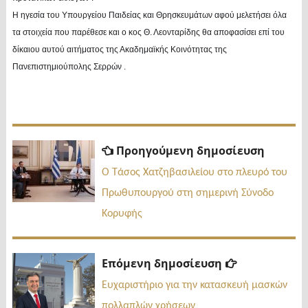
Η ηγεσία του Υπουργείου Παιδείας και Θρησκευμάτων αφού μελετήσει όλα
τα στοιχεία που παρέθεσε και ο κος Θ. Λεονταρίδης θα αποφασίσει επί του
δίκαιου αυτού αιτήματος της Ακαδημαϊκής Κοινότητας της
Πανεπιστημιούπολης Σερρών .
Πλοήγηση
Προηγ
Προηγούμενη δημοσίευση
δημοσί
άρθρων
Ο Τάσος Χατζηβασιλείου στο πλευρό του
Πρωθυπουργού στη σημερινή Σύνοδο
Κορυφής
Επόμενη
Επόμενη δημοσίευση
δημοσίευσ
Ευχαριστήριο για την κατασκευή μασκών
πολλαπλών χρήσεων