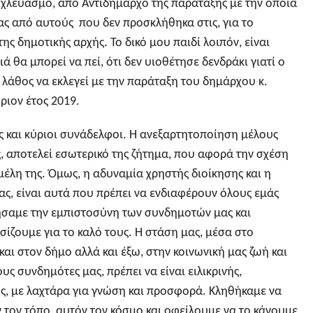
ι χλευασμό, από Αντιδήμαρχο της παράταξης με την οποία
ας από αυτούς που δεν προσκλήθηκα στις, για το
της δημοτικής αρχής. Το δικό μου παιδί λοιπόν, είναι
ά θα μπορεί να πεί, ότι δεν υιοθέτησε δενδράκι γιατί ο
 λάθος να εκλεγεί με την παράταξη του δημάρχου κ.
ιον έτος 2019.
ες και κύριοι συνάδελφοι. Η ανεξαρτητοποίηση μέλους
, αποτελεί εσωτερικό της ζήτημα, που αφορά την σχέση
μέλη της. Όμως, η αδυναμία χρηστής διοίκησης και η
ας, είναι αυτά που πρέπει να ενδιαφέρουν όλους εμάς
ήσαμε την εμπιστοσύνη των συνδημοτών μας και
ίζουμε για το καλό τους. Η στάση μας, μέσα στο
αι στον δήμο αλλά και έξω, στην κοινωνική μας ζωή και
ους συνδημότες μας, πρέπει να είναι ειλικρινής,
ής, με λαχτάρα για γνώση και προσφορά. Κληθήκαμε να
τον τόπο, αυτόν τον κόσμο και οφείλουμε να το κάνουμε