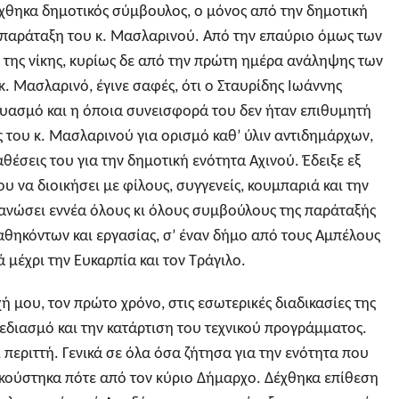
έχθηκα δημοτικός σύμβουλος, ο μόνος από την δημοτική
 παράταξη του κ. Μασλαρινού. Από την επαύριο όμως των
α της νίκης, κυρίως δε από την πρώτη ημέρα ανάληψης των
. Μασλαρινό, έγινε σαφές, ότι ο Σταυρίδης Ιωάννης
υασμό και η όποια συνεισφορά του δεν ήταν επιθυμητή
ές του κ. Μασλαρινού για ορισμό καθ’ ύλιν αντιδημάρχων,
ιαθέσεις του για την δημοτική ενότητα Αχινού. Έδειξε εξ
υ να διοικήσει με φίλους, συγγενείς, κουμπαριά και την
ανώσει εννέα όλους κι όλους συμβούλους της παράταξής
αθηκόντων και εργασίας, σ’ έναν δήμο από τους Αμπέλους
ά μέχρι την Ευκαρπία και τον Τράγιλο.
 μου, τον πρώτο χρόνο, στις εσωτερικές διαδικασίες της
εδιασμό και την κατάρτιση του τεχνικού προγράμματος.
περιττή. Γενικά σε όλα όσα ζήτησα για την ενότητα που
ούστηκα πότε από τον κύριο Δήμαρχο. Δέχθηκα επίθεση