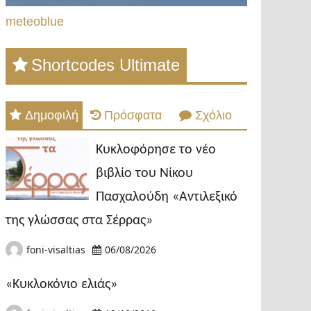
meteoblue
Shortcodes Ultimate
Δημοφιλή
Πρόσφατα
Σχόλιο
Κυκλοφόρησε το νέο
βιβλίο του Νίκου
Πασχαλούδη «Αντιλεξικό
της γλώσσας στα Σέρρας»
foni-visaltias
06/08/2026
«Κυκλοκόνιο ελιάς»