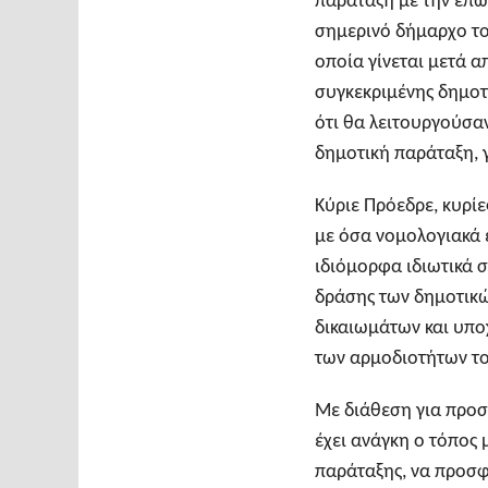
παράταξη με την επω
σημερινό δήμαρχο τ
οποία γίνεται μετά α
συγκεκριμένης δημοτ
ότι θα λειτουργούσα
δημοτική παράταξη, 
Κύριε Πρόεδρε, κυρί
με όσα νομολογιακά έ
ιδιόμορφα ιδιωτικά 
δράσης των δημοτικώ
δικαιωμάτων και υπ
των αρμοδιοτήτων τ
Με διάθεση για προσ
έχει ανάγκη ο τόπος 
παράταξης, να προσ