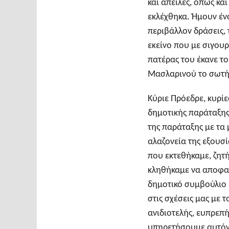
και απειλές, όπως κα
εκλέχθηκα. Ήμουν έν
περιβάλλον δράσεις, 
εκείνο που με σιγουρι
πατέρας του έκανε το
Μασλαρινού το σωτήρ
Κύριε Πρόεδρε, κυρί
δημοτικής παράταξης
της παράταξης με τα 
αλαζονεία της εξουσί
που εκτεθήκαμε, ζητ
κληθήκαμε να αποφασ
δημοτικό συμβούλιο κ
στις σχέσεις μας με τ
ανιδιοτελής, ευπρεπ
υπηρετήσουμε αυτόν 