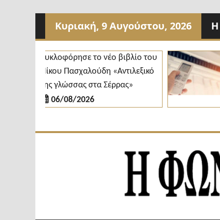
Προχωρήστε
Κυριακή, 9 Αυγούστου, 2026
Η
στο
περιεχόμενο
Κυκλοφόρησε το νέο βιβλίο του
Δή
Νίκου Πασχαλούδη «Αντιλεξικό
κλ
της γλώσσας στα Σέρρας»
δι
06/08/2026