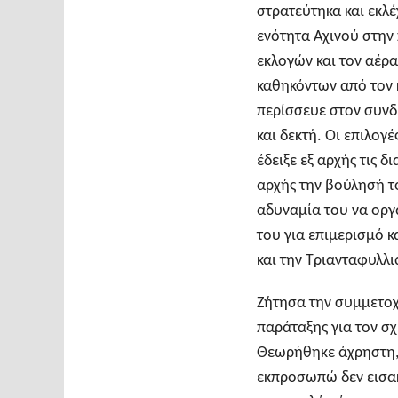
στρατεύτηκα και εκλ
ενότητα Αχινού στην
εκλογών και τον αέρ
καθηκόντων από τον κ
περίσσευε στον συνδ
και δεκτή. Οι επιλογ
έδειξε εξ αρχής τις δ
αρχής την βούλησή το
αδυναμία του να οργ
του για επιμερισμό κ
και την Τριανταφυλλι
Ζήτησα την συμμετοχή
παράταξης για τον σχ
Θεωρήθηκε άχρηστη, 
εκπροσωπώ δεν εισακ