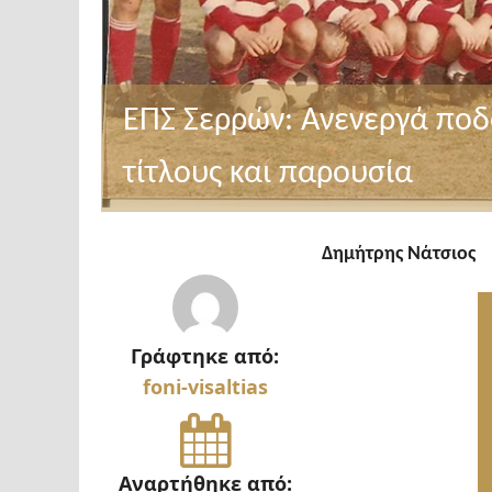
ΕΠΣ Σερρών: Ανενεργά πο
τίτλους και παρουσία
Δημήτρης Νάτσιος
Γράφτηκε από:
foni-visaltias
Αναρτήθηκε από: