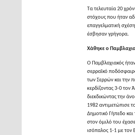
Τα τελευταία 20 χρό
στόχους που ήταν αδ
επαγγελματική σχέση
έσβησαν γρήγορα.
Χάθηκε ο Παμβλαχι
Ο Παμβλαχιακός ήταν
σερραϊκό ποδόσφαιρο
των Σερρών και την π
κερδίζοντας 3-0 τον
διεκδικώντας την άνο
1982 αντιμετώπισε τ
Δημοτικό Γήπεδο και 
στον όμιλό του έχασε
ισόπαλος 1-1 με τον