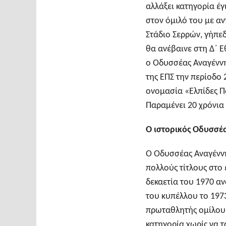
αλλάξει κατηγορία έγ
στον όμιλό του με αν
Στάδιο Σερρών, γήπεδ
θα ανέβαινε στη Δ΄ 
ο Οδυσσέας Αναγέννη
της ΕΠΣ την περίοδο
ονομασία «Ελπίδες Πα
Παραμένει 20 χρόνια
Ο ιστορικός Οδυσσέ
Ο Οδυσσέας Αναγέννη
πολλούς τίτλους στο
δεκαετία του 1970 α
του κυπέλλου το 1973
πρωταθλητής ομίλου 
κατηγορία χωρίς να τ