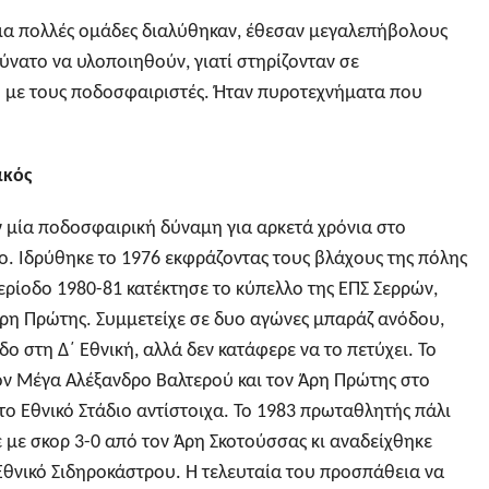
νια πολλές ομάδες διαλύθηκαν, έθεσαν μεγαλεπήβολους
ύνατο να υλοποιηθούν, γιατί στηρίζονταν σε
 με τους ποδοσφαιριστές. Ήταν πυροτεχνήματα που
ακός
 μία ποδοσφαιρική δύναμη για αρκετά χρόνια στο
. Ιδρύθηκε το 1976 εκφράζοντας τους βλάχους της πόλης
ερίοδο 1980-81 κατέκτησε το κύπελλο της ΕΠΣ Σερρών,
 Άρη Πρώτης. Συμμετείχε σε δυο αγώνες μπαράζ ανόδου,
δο στη Δ΄ Εθνική, αλλά δεν κατάφερε να το πετύχει. Το
ον Μέγα Αλέξανδρο Βαλτερού και τον Άρη Πρώτης στο
το Εθνικό Στάδιο αντίστοιχα. Το 1983 πρωταθλητής πάλι
 με σκορ 3-0 από τον Άρη Σκοτούσσας κι αναδείχθηκε
 Εθνικό Σιδηροκάστρου. Η τελευταία του προσπάθεια να