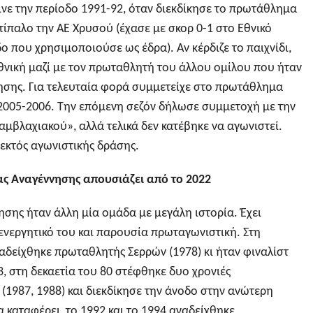
ινε την περίοδο 1991-92, όταν διεκδίκησε το πρωτάθλημα
τίπαλο την ΑΕ Χρυσού (έχασε με σκορ 0-1 στο Εθνικό
ο που χρησιμοποιούσε ως έδρα). Αν κέρδιζε το παιχνίδι,
Εθνική μαζί με τον πρωταθλητή του άλλου ομίλου που ήταν
σης. Για τελευταία φορά συμμετείχε στο πρωτάθλημα
 2005-2006. Την επόμενη σεζόν δήλωσε συμμετοχή με την
μβλαχιακού», αλλά τελικά δεν κατέβηκε να αγωνιστεί.
 εκτός αγωνιστικής δράσης.
ας Αναγέννησης απουσιάζει από το 2022
σης ήταν άλλη μία ομάδα με μεγάλη ιστορία. Έχει
 ενεργητικό του και παρουσία πρωταγωνιστική. Στη
ναδείχθηκε πρωταθλητής Σερρών (1978) κι ήταν φιναλίστ
, στη δεκαετία του 80 στέφθηκε δυο χρονιές
(1987, 1988) και διεκδίκησε την άνοδο στην ανώτερη
α καταφέρει, το 1992 και το 1994 αναδείχθηκε