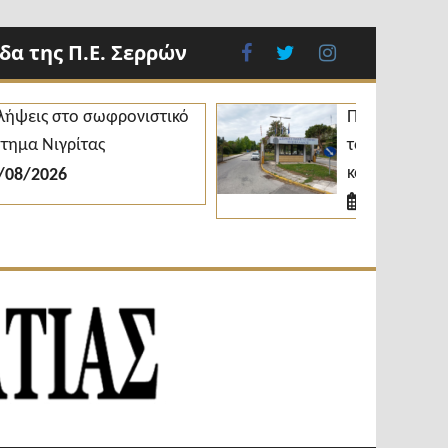
α της Π.Ε. Σερρών
facebook
twitter
instagram
 στο σωφρονιστικό
Πανελλαδικές 2026:
Νιγρίτας
το ΔΙΠΑΕ με 3.675 
και αυξημένες βάσ
026
06/08/2026
Εβδομαδιαία
Φωνή της
Εφημερίδα
Βισαλτίας
Π.Ε.Σερρών