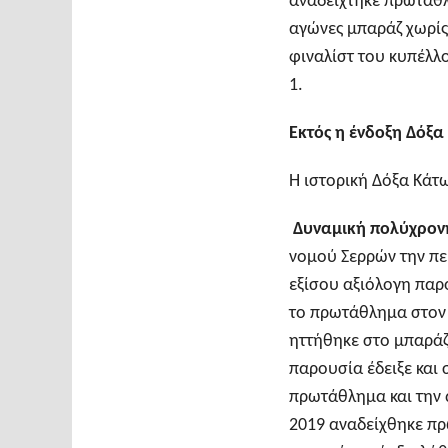
αναδείχτηκε πρωταθλη
αγώνες μπαράζ χωρίς
φιναλίστ του κυπέλλ
1.
Εκτός η ένδοξη Δόξ
Η ιστορική Δόξα Κάτ
Δυναμική πολύχρονη
νομού Σερρών την περ
εξίσου αξιόλογη παρο
το πρωτάθλημα στον 
ηττήθηκε στο μπαρά
παρουσία έδειξε και σ
πρωτάθλημα και την 
2019 αναδείχθηκε πρ