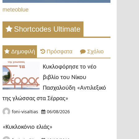
meteoblue
Shortcodes Ultimate
Δημοφιλή
Πρόσφατα
Σχόλιο
Κυκλοφόρησε το νέο
βιβλίο του Νίκου
Πασχαλούδη «Αντιλεξικό
της γλώσσας στα Σέρρας»
foni-visaltias
06/08/2026
«Κυκλοκόνιο ελιάς»