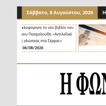
Προχωρήστε
Σάββατο, 8 Αυγούστου, 2026
Η
στο
περιεχόμενο
Κυκλοφόρησε το νέο βιβλίο του
Δήμ
Νίκου Πασχαλούδη «Αντιλεξικό
κλι
της γλώσσας στα Σέρρας»
δια
06/08/2026