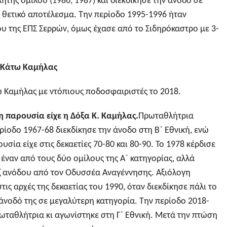
τής ομίλου (1986, 1987) και διεκδίκησε την άνοδο σε
 θετικό αποτέλεσμα. Την περίοδο 1995-1996 ήταν
ου της ΕΠΣ Σερρών, όμως έχασε από το Σιδηρόκαστρο με 3-
α Κάτω Καμήλας
ω Καμήλας με ντόπιους ποδοσφαιριστές το 2018.
 παρουσία είχε η Δόξα Κ. Καμήλας.
Πρωταθλήτρια
ίοδο 1967-68 διεκδίκησε την άνοδο στη Β΄ Εθνική, ενώ
υσία είχε στις δεκαετίες 70-80 και 80-90. Το 1978 κέρδισε
έναν από τους δύο ομίλους της Α΄ κατηγορίας, αλλά
ζ ανόδου από τον Οδυσσέα Αναγέννησης. Αξιόλογη
τις αρχές της δεκαετίας του 1990, όταν διεκδίκησε πάλι το
άνοδό της σε μεγαλύτερη κατηγορία. Την περίοδο 2018-
ωταθλήτρια κι αγωνίστηκε στη Γ΄ Εθνική. Μετά την πτώση