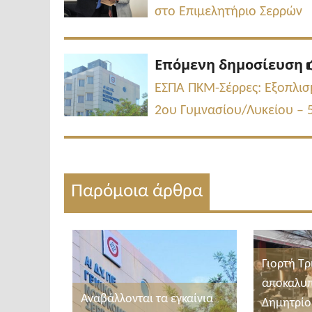
στο Επιμελητήριο Σερρών
Επόμενη δημοσίευση
ΕΣΠΑ ΠΚΜ-Σέρρες: Εξοπλισ
2ου Γυμνασίου/Λυκείου – 
Παρόμοια άρθρα
Γιορτή Τρ
αποκαλυπ
Αναβάλλονται τα εγκαίνια
Δημητρίο