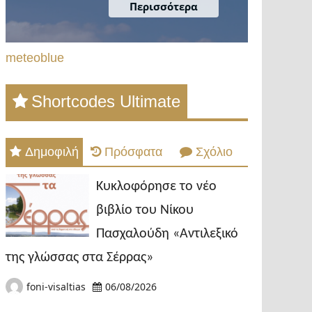
meteoblue
Shortcodes Ultimate
Δημοφιλή
Πρόσφατα
Σχόλιο
Κυκλοφόρησε το νέο
βιβλίο του Νίκου
Πασχαλούδη «Αντιλεξικό
της γλώσσας στα Σέρρας»
foni-visaltias
06/08/2026