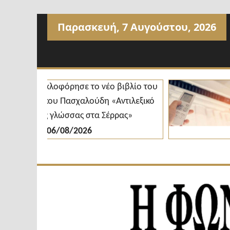
Προχωρήστε
Παρασκευή, 7 Αυγούστου, 2026
στο
περιεχόμενο
Κυκλοφόρησε το νέο βιβλίο του
Δήμο
Νίκου Πασχαλούδη «Αντιλεξικό
κλιμ
της γλώσσας στα Σέρρας»
διαθ
06/08/2026
0