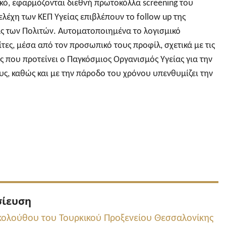
κό, εφαρμόζονται διεθνή πρωτοκόλλα screening του
λέχη των ΚΕΠ Υγείας επιβλέπουν το follow up της
ας των Πολιτών. Αυτοματοποιημένα το λογισμικό
τες, μέσα από τον προσωπικό τους προφίλ, σχετικά με τις
ς που προτείνει ο Παγκόσμιος Οργανισμός Υγείας για την
ους, καθώς και με την πάροδο του χρόνου υπενθυμίζει την
Προηγούμενη
σίευση
δημοσίευση:
κολούθου του Τουρκικού Προξενείου Θεσσαλονίκης