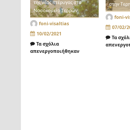
της νέας πτέρυγας στο
στην Τερ
Νοσοκομείο Σερρών
foni-vi
foni-visaltias
07/02/2
10/02/2021
Τα σχόλ
Τα σχόλια
απενεργο
απενεργοποιήθηκαν