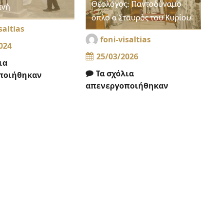
Θεολόγος: Παντοδύναμο
πνή
όπλο ο Σταυρός του Κυρίου
saltias
foni-visaltias
024
25/03/2026
ια
Τα σχόλια
ποιήθηκαν
απενεργοποιήθηκαν