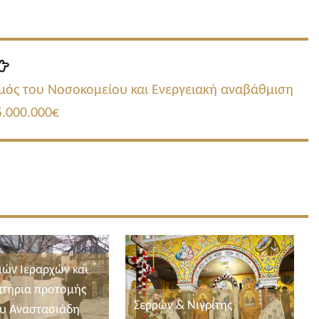
Επόμενη
δημοσίευση:
μός του Νοσοκομείου και Ενεργειακή αναβάθμιση
5.000.000€
ιών Ιεραρχών και
τήρια προτομής
Σερρών & Νιγρίτης
υ Αναστασιάδη