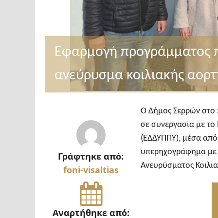
Εφαρμογή προγράμματος πρ
ανεύρυσμα κοιλιακής αορτ
O Δήμος Σερρών στο 
σε συνεργασία με το
(ΕΔΔΥΠΠΥ), μέσα από
υπερηχογράφημα με σ
Γράφτηκε από:
Ανευρύσματος Κοιλια
foni-visaltias
Αναρτήθηκε από: