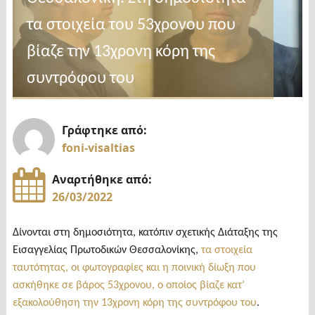
τα στοιχεία του 53χρονου που
βίαζε την 13χρονη κόρη της
συντρόφου του
Γράφτηκε από:
foni-visaltias
Αναρτήθηκε από:
26/03/2022
Δίνονται στη δημοσιότητα, κατόπιν σχετικής Διάταξης της
Εισαγγελίας Πρωτοδικών Θεσσαλονίκης,
τα στοιχεία
ταυτότητας, οι φωτογραφίες και η ποινική δίωξη που
ασκήθηκε σε βάρος 53χρονου, ο οποίος βίαζε κατ’
εξακολούθηση την 13χρονη κόρη της συντρόφου του
.