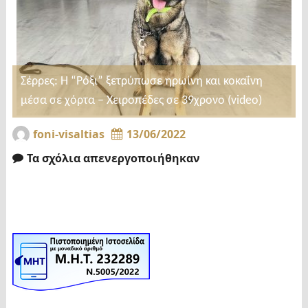
Σέρρες: Η “Ρόξι” ξετρύπωσε ηρωίνη και κοκαΐνη
μέσα σε χόρτα – Χειροπέδες σε 39χρονο (video)
foni-visaltias
13/06/2022
Τα σχόλια απενεργοποιήθηκαν