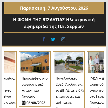
Προχωρήστε
Παρασκευή, 7 Αυγούστου, 2026
στο
περιεχόμενο
Η ΦΩΝΗ ΤΗΣ ΒΙΣΑΛΤΙΑΣ Ηλεκτρονική
εφημερίδα της Π.Ε. Σερρών
facebook
twitter
instagram
αλτίας:
Προσλήψεις στο
Πανελλαδικές
ΙΜΣΝ – Δωρεά
σωφρονιστικό
2026: Άνοδος για
φορητού
ενες
κατάστημα
το ΔΙΠΑΕ με 3.675
υπερηχογράφ
ίναι
Νιγρίτας
επιτυχόντες και
στο Γενικό
ς στους
αυξημένες
Νοσοκομείο
06/08/2026