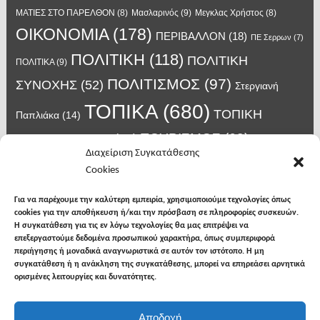
Μασλαρινός
(9)
ΜΑΤΙΕΣ ΣΤΟ ΠΑΡΕΛΘΟΝ
(8)
Μεγκλας Χρήστος
(8)
ΟΙΚΟΝΟΜΙΑ
(178)
ΠΕΡΙΒΑΛΛΟΝ
(18)
ΠΕ Σερρων
(7)
ΠΟΛΙΤΙΚΗ
(118)
ΠΟΛΙΤΙΚΗ
ΠΟΛΙΤΙΚΑ
(9)
ΠΟΛΙΤΙΣΜΟΣ
(97)
ΣΥΝΟΧΗΣ
(52)
Στεργιανή
ΤΟΠΙΚΑ
(680)
ΤΟΠΙΚΗ
Παπλιάκα
(14)
ΤΟΥΡΙΣΜΟΣ
(63)
ΑΥΤΟΔΙΟΙΚΗΣΗ
(45)
Τάσος
Διαχείριση Συγκατάθεσης
Χατζηβασιλείου
(14)
Χατζηβασιλειου
(15)
Φυλακές Νιγρίτας
(8)
Cookies
κορωνοϊος
(24)
Χρυσάφης Αλέξανδρος
(7)
ιος δυτικού Νείλου
(6)
κρούσματα κορονοϊού
(18)
λαϊκή Νιγρίτας
(13)
Για να παρέχουμε την καλύτερη εμπειρία, χρησιμοποιούμε τεχνολογίες όπως
νοσοκομείο Σερρών
(7)
cookies για την αποθήκευση ή/και την πρόσβαση σε πληροφορίες συσκευών.
υγεια
(148)
σπυροπουλος
(7)
Η συγκατάθεση για τις εν λόγω τεχνολογίες θα μας επιτρέψει να
επεξεργαστούμε δεδομένα προσωπικού χαρακτήρα, όπως συμπεριφορά
περιήγησης ή μοναδικά αναγνωριστικά σε αυτόν τον ιστότοπο. Η μη
συγκατάθεση ή η ανάκληση της συγκατάθεσης, μπορεί να επηρεάσει αρνητικά
ορισμένες λειτουργίες και δυνατότητες.
facebook
twitter
instagram
Αποδοχή