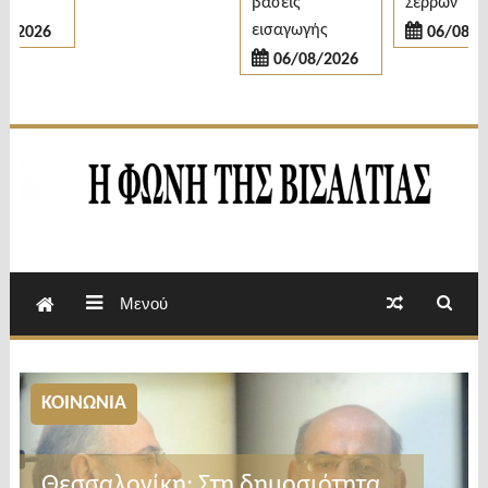
βάσεις
Σερρών
εισαγωγής
2026
06/08/202
06/08/2026
Εβδομαδιαία Εφημερίδα Π.Ε.Σερρών
Φωνή της Βισαλτίας
Μενού
ΚΟΙΝΩΝΙΑ
Θεσσαλονίκη: Στη δημοσιότητα