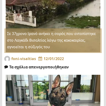
Σε 37χρονο Ιρανό ανήκει η σορός που εντοπίστηκε
στο Λαγκάδι Βισαλτίας λόγω της κακοκαιρίας,
αγνοείται η σύζυγός του
foni-visaltias
12/01/2022
Τα σχόλια απενεργοποιήθηκαν