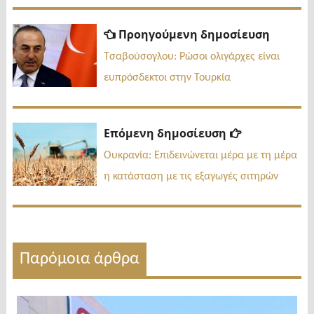
Πλοήγηση
Προηγ
Προηγούμενη δημοσίευση
δημοσί
άρθρων
Τσαβούσογλου: Ρώσοι ολιγάρχες είναι
ευπρόσδεκτοι στην Τουρκία
Επόμενη
Επόμενη δημοσίευση
δημοσίευσ
Ουκρανία: Επιδεινώνεται μέρα με τη μέρα
η κατάσταση με τις εξαγωγές σιτηρών
Παρόμοια άρθρα