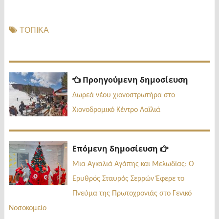
ΤΟΠΙΚΑ
Πλοήγηση
Προηγ
Προηγούμενη δημοσίευση
δημοσί
άρθρων
Δωρεά νέου χιονοστρωτήρα στο
Χιονοδρομικό Κέντρο Λαϊλιά
Επόμενη
Επόμενη δημοσίευση
δημοσίευσ
Μια Αγκαλιά Αγάπης και Μελωδίας: Ο
Ερυθρός Σταυρός Σερρών Έφερε το
Πνεύμα της Πρωτοχρονιάς στο Γενικό
Νοσοκομείο