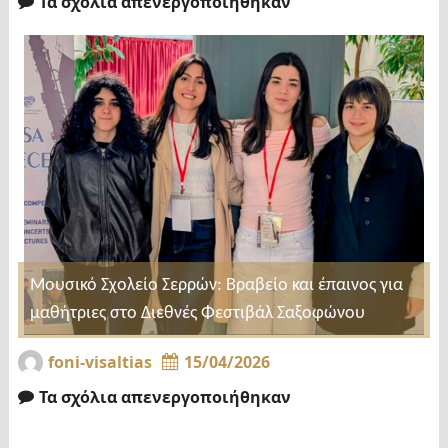
Τα σχόλια απενεργοποιήθηκαν
Μουσικό Σχολείο Σερρών: Βραβείο και έπαινος για
μαθήτριες στο Διεθνές Φεστιβάλ Σαξοφώνου
foni-visaltias
15/04/2026
Τα σχόλια απενεργοποιήθηκαν