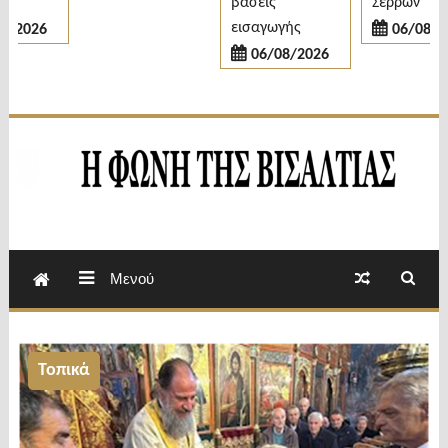
βάσεις
Σερρών
εισαγωγής
2026
06/08/202
06/08/2026
Εβδομαδιαία Εφημερίδα Π.Ε.Σερρών
Φωνή της Βισαλτίας
Μενού
Τοπικά