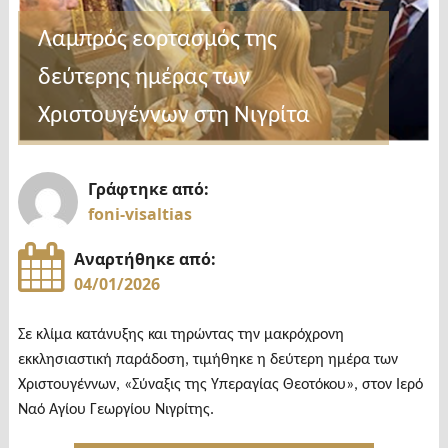
Λαμπρός εορτασμός της
δεύτερης ημέρας των
Χριστουγέννων στη Νιγρίτα
Γράφτηκε από:
foni-visaltias
Αναρτήθηκε από:
04/01/2026
Σε κλίμα κατάνυξης και τηρώντας την μακρόχρονη
εκκλησιαστική παράδοση, τιμήθηκε η δεύτερη ημέρα των
Χριστουγέννων, «Σύναξις της Υπεραγίας Θεοτόκου», στον Ιερό
Ναό Αγίου Γεωργίου Νιγρίτης.