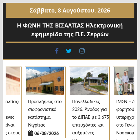
Προχωρήστε
Σάββατο, 8 Αυγούστου, 2026
στο
περιεχόμενο
Η ΦΩΝΗ ΤΗΣ ΒΙΣΑΛΤΙΑΣ Ηλεκτρονική
εφημερίδα της Π.Ε. Σερρών
facebook
twitter
instagram
αλτίας:
Προσλήψεις στο
Πανελλαδικές
ΙΜΣΝ – Δωρε
σωφρονιστικό
2026: Άνοδος για
φορητού
μενες
κατάστημα
το ΔΙΠΑΕ με 3.675
υπερηχογράφ
είναι
Νιγρίτας
επιτυχόντες και
στο Γενικό
ς στους
αυξημένες
Νοσοκομείο
06/08/2026