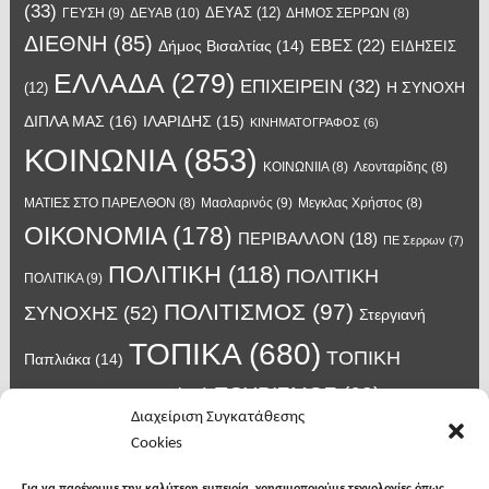
(33)
ΔΕΥΑΣ
(12)
ΓΕΥΣΗ
(9)
ΔΕΥΑΒ
(10)
ΔΗΜΟΣ ΣΕΡΡΩΝ
(8)
ΔΙΕΘΝΗ
(85)
ΕΒΕΣ
(22)
Δήμος Βισαλτίας
(14)
ΕΙΔΗΣΕΙΣ
ΕΛΛΑΔΑ
(279)
ΕΠΙΧΕΙΡΕΙΝ
(32)
Η ΣΥΝΟΧΗ
(12)
ΔΙΠΛΑ ΜΑΣ
(16)
ΙΛΑΡΙΔΗΣ
(15)
ΚΙΝΗΜΑΤΟΓΡΑΦΟΣ
(6)
ΚΟΙΝΩΝΙΑ
(853)
ΚΟΙΝΩΝΙΙΑ
(8)
Λεονταρίδης
(8)
Μασλαρινός
(9)
ΜΑΤΙΕΣ ΣΤΟ ΠΑΡΕΛΘΟΝ
(8)
Μεγκλας Χρήστος
(8)
ΟΙΚΟΝΟΜΙΑ
(178)
ΠΕΡΙΒΑΛΛΟΝ
(18)
ΠΕ Σερρων
(7)
ΠΟΛΙΤΙΚΗ
(118)
ΠΟΛΙΤΙΚΗ
ΠΟΛΙΤΙΚΑ
(9)
ΠΟΛΙΤΙΣΜΟΣ
(97)
ΣΥΝΟΧΗΣ
(52)
Στεργιανή
ΤΟΠΙΚΑ
(680)
ΤΟΠΙΚΗ
Παπλιάκα
(14)
ΤΟΥΡΙΣΜΟΣ
(63)
ΑΥΤΟΔΙΟΙΚΗΣΗ
(45)
Τάσος
Διαχείριση Συγκατάθεσης
Χατζηβασιλείου
(14)
Χατζηβασιλειου
(15)
Φυλακές Νιγρίτας
(8)
Cookies
κορωνοϊος
(24)
Χρυσάφης Αλέξανδρος
(7)
ιος δυτικού Νείλου
(6)
κρούσματα κορονοϊού
(18)