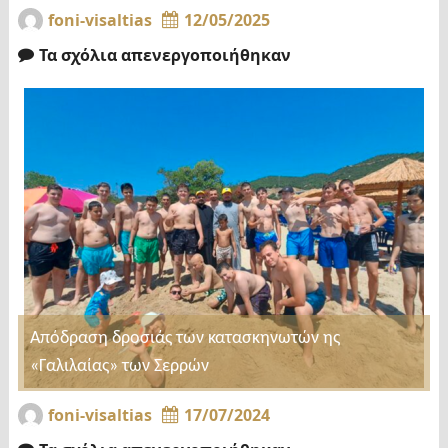
foni-visaltias
12/05/2025
Τα σχόλια απενεργοποιήθηκαν
Απόδραση δροσιάς των κατασκηνωτών ης
«Γαλιλαίας» των Σερρών
foni-visaltias
17/07/2024