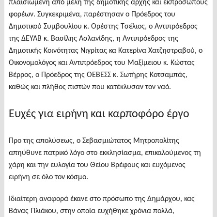
πλαισιωμένη από μέλη της δημοτικής αρχής και εκπροσώπους
φορέων. Συγκεκριμένα, παρέστησαν ο Πρόεδρος του
Δημοτικού Συμβουλίου κ. Ορέστης Τσέλιος, ο Αντιπρόεδρος
της ΔΕΥΑΒ κ. Βασίλης Ασλανίδης, η Αντιπρόεδρος της
Δημοτικής Κοινότητας Νιγρίτας κα Κατερίνα Χατζηστραβού, ο
Οικονομολόγος και Αντιπρόεδρος του Μαξίμειου κ. Κώστας
Βέρρος, ο Πρόεδρος της ΟΕΒΕΣΣ κ. Σωτήρης Κοτσαμπάς,
καθώς και πλήθος πιστών που κατέκλυσαν τον ναό.
Ευχές για ειρήνη και καρποφόρο έργο
Προ της απολύσεως, ο Σεβασμιώτατος Μητροπολίτης
απηύθυνε πατρικό λόγο στο εκκλησίασμα, επικαλούμενος τη
χάρη και την ευλογία του Θείου Βρέφους και ευχόμενος
ειρήνη σε όλο τον κόσμο.
Ιδιαίτερη αναφορά έκανε στο πρόσωπο της Δημάρχου, κας
Βάνας Πλιάκου, στην οποία ευχήθηκε χρόνια πολλά,