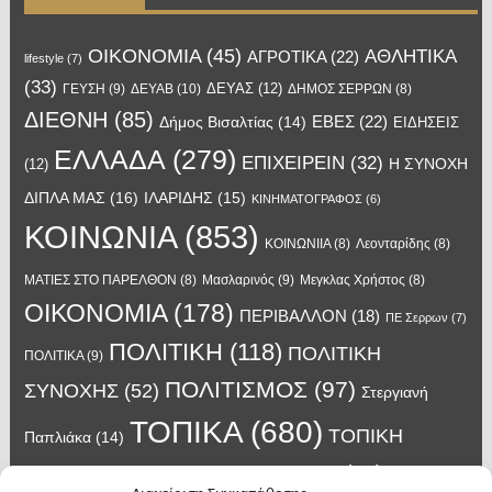
OIKONOMIA
(45)
ΑΘΛΗΤΙΚΑ
ΑΓΡΟΤΙΚΑ
(22)
lifestyle
(7)
(33)
ΔΕΥΑΣ
(12)
ΓΕΥΣΗ
(9)
ΔΕΥΑΒ
(10)
ΔΗΜΟΣ ΣΕΡΡΩΝ
(8)
ΔΙΕΘΝΗ
(85)
ΕΒΕΣ
(22)
Δήμος Βισαλτίας
(14)
ΕΙΔΗΣΕΙΣ
ΕΛΛΑΔΑ
(279)
ΕΠΙΧΕΙΡΕΙΝ
(32)
Η ΣΥΝΟΧΗ
(12)
ΔΙΠΛΑ ΜΑΣ
(16)
ΙΛΑΡΙΔΗΣ
(15)
ΚΙΝΗΜΑΤΟΓΡΑΦΟΣ
(6)
ΚΟΙΝΩΝΙΑ
(853)
ΚΟΙΝΩΝΙΙΑ
(8)
Λεονταρίδης
(8)
Μασλαρινός
(9)
ΜΑΤΙΕΣ ΣΤΟ ΠΑΡΕΛΘΟΝ
(8)
Μεγκλας Χρήστος
(8)
ΟΙΚΟΝΟΜΙΑ
(178)
ΠΕΡΙΒΑΛΛΟΝ
(18)
ΠΕ Σερρων
(7)
ΠΟΛΙΤΙΚΗ
(118)
ΠΟΛΙΤΙΚΗ
ΠΟΛΙΤΙΚΑ
(9)
ΠΟΛΙΤΙΣΜΟΣ
(97)
ΣΥΝΟΧΗΣ
(52)
Στεργιανή
ΤΟΠΙΚΑ
(680)
ΤΟΠΙΚΗ
Παπλιάκα
(14)
ΤΟΥΡΙΣΜΟΣ
(63)
ΑΥΤΟΔΙΟΙΚΗΣΗ
(45)
Τάσος