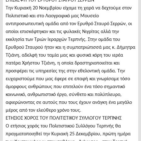
ΕΠΙΣΚΕΨΗ ΤΟΥ ΕΡΥΘΡΟΥ ΣΤΑΥΡΟΥ ΣΕΡΡΩΝ
Την Κυριακή 20 Νοεμβρίου είχαμε τη χαρά να δεχτούμε στον
Πολιτιστικό και στο Λαογραφικό μας Μουσείο
αντιπροσωπευτική ομάδα από τον Ερυθρό Σταυρό Σερρών, οι
οποίοι επισκέφτηκαν και τις φυλακές Νιγρίτας αλλά την
εκκλησία των Τριών Ιεραρχών Τερπνής. Στην ομάδα του
Ερυθρού Σταυρού ήταν και η συμπατριώτισσά μας κ. Δήμητρα
Τζιάνη, αδελφή του ταμία μας και φυσικά κόρη του ιερέα
πατέρα Χρήστου Τζιάνη, η οποία δραστηριοποιείται και
προσφέρει τις υπηρεσίες της στην εθελοντική ομάδα. Την
ευχαριστούμε που μας έφερε σε επαφή και γνωρίσαμε τόσο
όμορφους ανθρώπους που επιτελούν ένα τόσο σημαντικό
κοινωνικό, ανθρωπιστικό έργο, σύνθετο και πολύπλευρο,
αφιερώνοντας σε αυτούς που τους έχουν ανάγκη ένα μεγάλο
μέρος από τον ελεύθερο χρόνο τους.
ΕΤΗΣΙΟΣ ΧΟΡΟΣ ΤΟΥ ΠΟΛΙΤΙΣΤΙΚΟΥ ΣΥΛΛΟΓΟΥ ΤΕΡΠΝΗΣ
Ο ετήσιος χορός του Πολιτιστικού Συλλόγου Τερπνής θα
πραγματοποιηθεί την Κυριακή 25 Δεκεμβρίου, πρώτη ημέρα