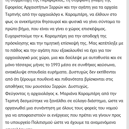
τη συμμετοχή της Περιφέρειας, τη σύμφωνη γνώμη της
Εφορείας Αρχαιοτήτων Σερρών και την αγάπη για τα αρχαία
Τερπνής από την αρχαιολόγο κ. Καραμπέρη, να έλθουν στο
φως οι ανεκτίμητοι θησαυροί και φυσικά να γίνει σύντομα το
πρώτο βήμα, που είναι να γίνει ο χώρος επισκέψιμος.
Ευχαριστούμε την κ. Καραμπέρη για την αποδοχή της
πρόσκλησης και την τιμητική επίσκεψή της. Μας κατέπληξε με
το πάθος και την αγάπη που εξακολουθεί να έχει για τον
αρχαιολογικό μας χώρο, μια και δούλεψε με αυτοθυσία και σε
μόνο τέσσερις μήνες το 1993 μέσα σε συνθήκες καύσωνα,
ανακάλυψε σπουδαία ευρήματα. Δυστυχώς δεν εκτίθενται
από ότι ξέρουμε πουθενά και πιθανότατα βρίσκονται στις
αποθήκες του μουσείου Σερρών. Δυστυχώς.
Φεύγοντας η αρχαιολόγος κ. Μαριάνα Καραμπέρη από την
Τερπνή δεσμεύτηκε να ξανάλθει σε εύλογο διάστημα, ώστε να
οργανωθεί μια συνάντηση με όλους τους φορείς του νομού
για να αποφασιστούν οι ενέργειες που πρέπει να γίνουν προς
το υπουργείο Πολιτισμού ώστε να έχουμε τα αναμενόμενα