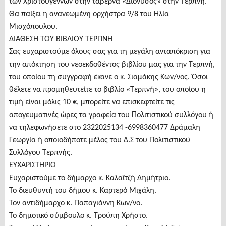
των Χριστουγέννων στην ταβέρνα «Διόνυσος» στην Τερπνή.
Θα παίξει η ανανεωμένη ορχήστρα 9/8 του Ηλία
Μισχόπουλου.
ΔΙΑΘΕΣΗ ΤΟΥ ΒΙΒΛΙΟΥ ΤΕΡΠΝΗ
Σας ευχαριστούμε όλους σας για τη μεγάλη ανταπόκριση για
την απόκτηση του νεοεκδοθέντος βιβλίου μας για την Τερπνή,
του οποίου τη συγγραφή έκανε ο κ. Σιαμάκης Κων/νος. Όσοι
θέλετε να προμηθευτείτε το βιβλίο «Τερπνή», του οποίου η
τιμή είναι μόλις 10 €, μπορείτε να επισκεφτείτε τις
απογευματινές ώρες τα γραφεία του Πολιτιστικού συλλόγου ή
να τηλεφωνήσετε στο 2322025134 -6998360477 Δράμαλη
Γεωργία ή οποιοδήποτε μέλος του Δ.Σ του Πολιτιστικού
Συλλόγου Τερπνής.
ΕΥΧΑΡΙΣΤΗΡΙΟ
Ευχαριστούμε το δήμαρχο κ. Καλαϊτζή Δημήτριο.
Το διευθυντή του δήμου κ. Καρτερό Μιχάλη.
Τον αντιδήμαρχο κ. Παπαγιάννη Κων/νο.
Το δημοτικό σύμβουλο κ. Τρούπη Χρήστο.