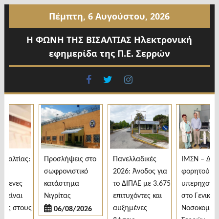
Προχωρήστε
Πέμπτη, 6 Αυγούστου, 2026
στο
περιεχόμενο
Η ΦΩΝΗ ΤΗΣ ΒΙΣΑΛΤΙΑΣ Ηλεκτρονική
εφημερίδα της Π.Ε. Σερρών
facebook
twitter
instagram
αλτίας:
Προσλήψεις στο
Πανελλαδικές
ΙΜΣΝ – Δωρε
σωφρονιστικό
2026: Άνοδος για
φορητού
μενες
κατάστημα
το ΔΙΠΑΕ με 3.675
υπερηχογράφ
είναι
Νιγρίτας
επιτυχόντες και
στο Γενικό
ς στους
αυξημένες
Νοσοκομείο
06/08/2026