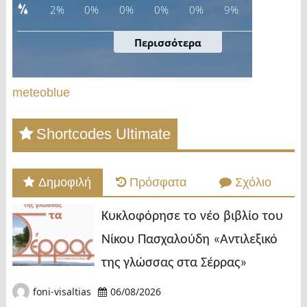
meteoblue
Shortcodes Ultimate
Δημοφιλή
Πρόσφατα
Σχόλιο
Κυκλοφόρησε το νέο βιβλίο του
Νίκου Πασχαλούδη «Αντιλεξικό
της γλώσσας στα Σέρρας»
foni-visaltias
06/08/2026