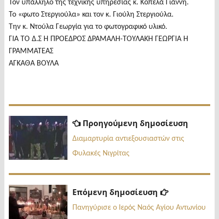
Τον υπάλληλο της τεχνικής υπηρεσίας κ. Κοπελά Γιάννη.
Το «φωτο Στεργιούλα» και τον κ. Γιούλη Στεργιούλα.
Την κ. Ντούλα Γεωργία για το φωτογραφικό υλικό.
ΓΙΑ ΤΟ Δ.Σ Η ΠΡΟΕΔΡΟΣ ΔΡΑΜΑΛΗ-ΤΟΥΛΑΚΗ ΓΕΩΡΓΙΑ Η
ΓΡΑΜΜΑΤΕΑΣ
ΑΓΚΑΘΑ ΒΟΥΛΑ
Πλοήγηση
Προηγ
Προηγούμενη δημοσίευση
δημοσί
άρθρων
Διαμαρτυρία αντιεξουσιαστών στις
Φυλακές Νιγρίτας
Επόμενη
Επόμενη δημοσίευση
δημοσίευσ
Πανηγύρισε ο Ιερός Ναός Αγίου Αντωνίου