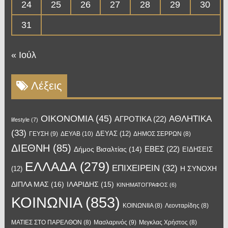
24
25
26
27
28
29
30
31
« Ιούλ
Λέξεις
OIKONOMIA
(45)
ΑΘΛΗΤΙΚΑ
ΑΓΡΟΤΙΚΑ
(22)
lifestyle
(7)
(33)
ΔΕΥΑΣ
(12)
ΓΕΥΣΗ
(9)
ΔΕΥΑΒ
(10)
ΔΗΜΟΣ ΣΕΡΡΩΝ
(8)
ΔΙΕΘΝΗ
(85)
ΕΒΕΣ
(22)
Δήμος Βισαλτίας
(14)
ΕΙΔΗΣΕΙΣ
ΕΛΛΑΔΑ
(279)
ΕΠΙΧΕΙΡΕΙΝ
(32)
Η ΣΥΝΟΧΗ
(12)
ΔΙΠΛΑ ΜΑΣ
(16)
ΙΛΑΡΙΔΗΣ
(15)
ΚΙΝΗΜΑΤΟΓΡΑΦΟΣ
(6)
ΚΟΙΝΩΝΙΑ
(853)
ΚΟΙΝΩΝΙΙΑ
(8)
Λεονταρίδης
(8)
Μασλαρινός
(9)
ΜΑΤΙΕΣ ΣΤΟ ΠΑΡΕΛΘΟΝ
(8)
Μεγκλας Χρήστος
(8)