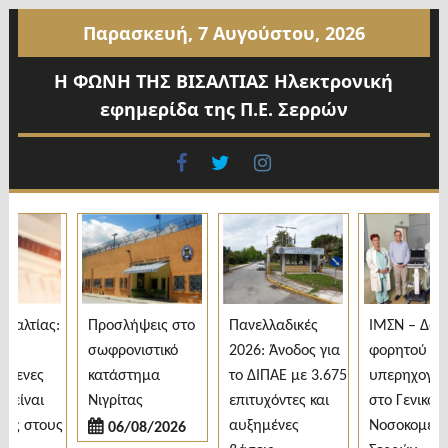
Προχωρήστε
Παρασκευή, 7 Αυγούστου, 2026
στο
περιεχόμενο
Η ΦΩΝΗ ΤΗΣ ΒΙΣΑΛΤΙΑΣ Ηλεκτρονική
εφημερίδα της Π.Ε. Σερρών
facebook
twitter
instagram
αλτίας:
Προσλήψεις στο
Πανελλαδικές
ΙΜΣΝ – Δωρεά
σωφρονιστικό
2026: Άνοδος για
φορητού
ενες
κατάστημα
το ΔΙΠΑΕ με 3.675
υπερηχογράφ
ίναι
Νιγρίτας
επιτυχόντες και
στο Γενικό
ς στους
αυξημένες
Νοσοκομείο
06/08/2026