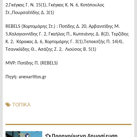
2,Γκέγκας Γ. Ν. 15(1), Γκέγκας Κ. Ν. 6, Κοτόπουλος
Στ.,Πουρσαϊτίδης Δ. 3(1)
REBELS (Χορτομάρης Στ.) : Ποτίδης Δ. 20, Αρβανιτίδης Μ.
5,Καλογιαννίδης Γ. 2, Γκαήλας Π., Κωτσιάνης Δ. 8(2), Τερζίδης
Κ. 2, Κόρακας Δ. 6, Χορτομάρης Γ. 3(1),Τεπεκιτζής Π. 14(4),
Τσανικλίδης Θ., Ασάζης Ζ. 2, Λιούσας Β. 5(1)
MVP: Ποτίδης Π. (REBELS)
Πηγή: anexartitos.gr
ΤΟΠΙΚΑ
Πλοήγηση
Προηγ
Προηγούμενη δημοσίευση