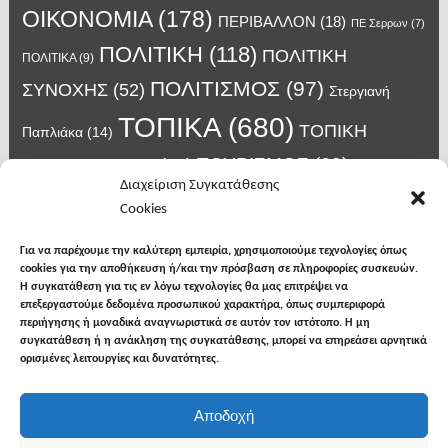
ΟΙΚΟΝΟΜΙΑ
(178)
ΠΕΡΙΒΑΛΛΟΝ
(18)
ΠΕ Σερρων
(7)
ΠΟΛΙΤΙΚΗ
(118)
ΠΟΛΙΤΙΚΗ
ΠΟΛΙΤΙΚΑ
(9)
ΠΟΛΙΤΙΣΜΟΣ
(97)
ΣΥΝΟΧΗΣ
(52)
Στεργιανή
ΤΟΠΙΚΑ
(680)
ΤΟΠΙΚΗ
Παπλιάκα
(14)
ΤΟΥΡΙΣΜΟΣ
(63)
ΑΥΤΟΔΙΟΙΚΗΣΗ
(45)
Τάσος
Διαχείριση Συγκατάθεσης
Χατζηβασιλείου
(14)
Χατζηβασιλειου
(15)
Φυλακές Νιγρίτας
(8)
Cookies
κορωνοϊος
(24)
Χρυσάφης Αλέξανδρος
(7)
ιος δυτικού Νείλου
(6)
κρούσματα κορονοϊού
(18)
λαϊκή Νιγρίτας
(13)
Για να παρέχουμε την καλύτερη εμπειρία, χρησιμοποιούμε τεχνολογίες όπως
νοσοκομείο Σερρών
(7)
cookies για την αποθήκευση ή/και την πρόσβαση σε πληροφορίες συσκευών.
υγεια
(148)
σπυροπουλος
(7)
Η συγκατάθεση για τις εν λόγω τεχνολογίες θα μας επιτρέψει να
επεξεργαστούμε δεδομένα προσωπικού χαρακτήρα, όπως συμπεριφορά
περιήγησης ή μοναδικά αναγνωριστικά σε αυτόν τον ιστότοπο. Η μη
συγκατάθεση ή η ανάκληση της συγκατάθεσης, μπορεί να επηρεάσει αρνητικά
ορισμένες λειτουργίες και δυνατότητες.
facebook
twitter
instagram
Αποδοχή