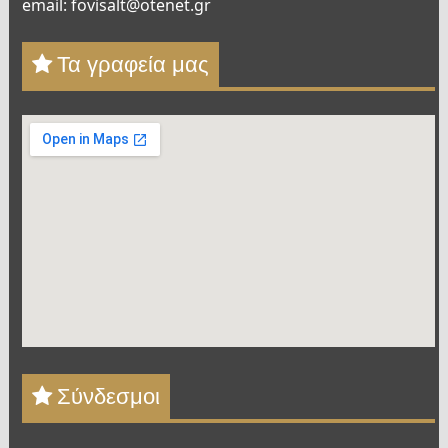
email: fovisalt@otenet.gr
Τα γραφεία μας
Σύνδεσμοι