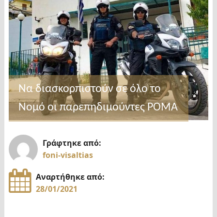
Να διασκορπιστούν σε όλο το
Νομό οι παρεπηδιμούντες ΡΟΜΑ
Γράφτηκε από:
foni-visaltias
Αναρτήθηκε από:
28/01/2021