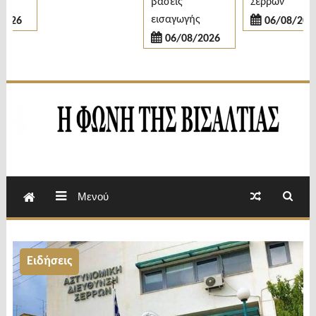
βάσεις
Σερρών
εισαγωγής
026
06/08/2026
06/08/2026
Εβδομαδιαία Εφημερίδα Π.Ε.Σερρών
Φωνή της Βισαλτίας
Μενού
Ειδήσεις