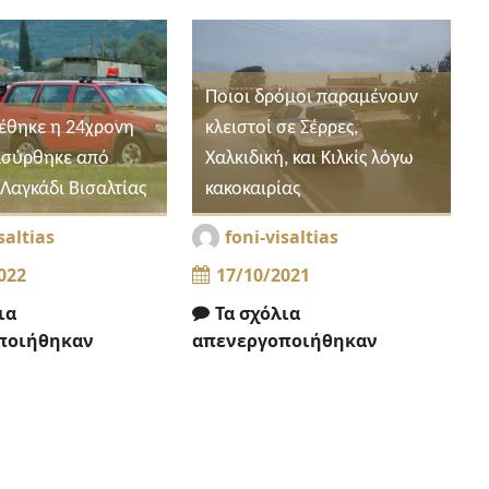
Ποιοι δρόμοι παραμένουν
έθηκε η 24χρονη
κλειστοί σε Σέρρες,
ασύρθηκε από
Χαλκιδική, και Κιλκίς λόγω
Λαγκάδι Βισαλτίας
κακοκαιρίας
saltias
foni-visaltias
022
17/10/2021
ια
Τα σχόλια
ποιήθηκαν
απενεργοποιήθηκαν