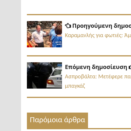
Πλοήγηση
Προηγούμενη δημο
άρθρων
Καραμανλής για φωτιές: Ά
Επόμενη δημοσίευση
Ασπροβάλτα: Μετέφερε παρ
μπαγκάζ
Παρόμοια άρθρα