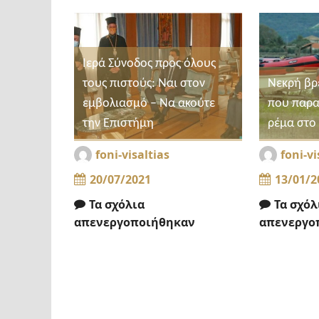
Ιερά Σύνοδος προς όλους
τους πιστούς: Ναι στον
Νεκρή βρ
εμβολιασμό – Να ακούτε
που παρ
την Επιστήμη
ρέμα στο 
foni-visaltias
foni-vi
20/07/2021
13/01/2
Τα σχόλια
Τα σχόλ
απενεργοποιήθηκαν
απενεργο