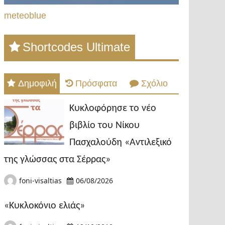
meteoblue
Shortcodes Ultimate
Δημοφιλή
Πρόσφατα
Σχόλιο
Κυκλοφόρησε το νέο
βιβλίο του Νίκου
Πασχαλούδη «Αντιλεξικό
της γλώσσας στα Σέρρας»
foni-visaltias
06/08/2026
«Κυκλοκόνιο ελιάς»