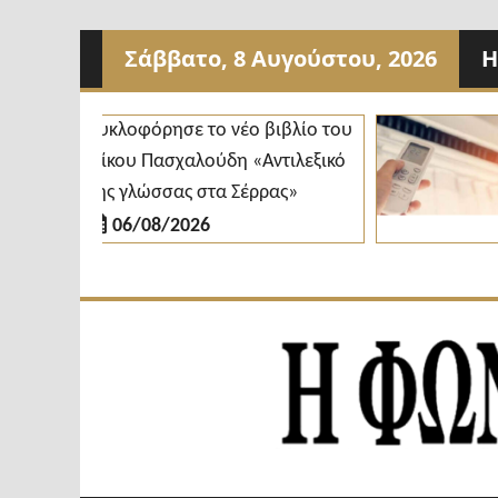
Προχωρήστε
Σάββατο, 8 Αυγούστου, 2026
Η
στο
περιεχόμενο
Κυκλοφόρησε το νέο βιβλίο του
Δή
Νίκου Πασχαλούδη «Αντιλεξικό
κλ
της γλώσσας στα Σέρρας»
δι
06/08/2026