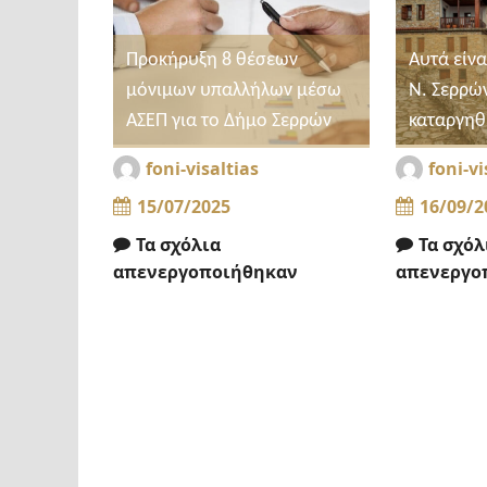
Προκήρυξη 8 θέσεων
Αυτά είνα
μόνιμων υπαλλήλων μέσω
Ν. Σερρώ
ΑΣΕΠ για το Δήμο Σερρών
καταργηθ
foni-visaltias
foni-vi
15/07/2025
16/09/2
Τα σχόλια
Τα σχόλ
απενεργοποιήθηκαν
απενεργο