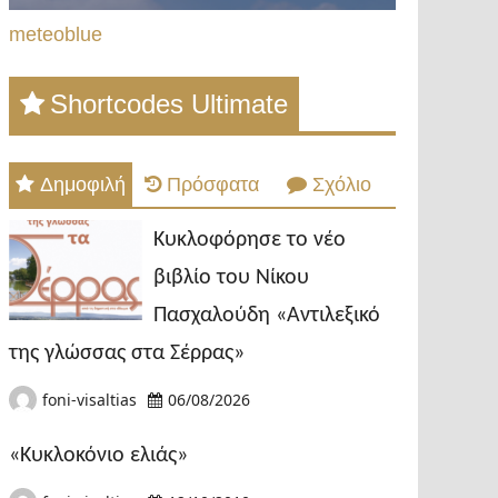
meteoblue
Shortcodes Ultimate
Δημοφιλή
Πρόσφατα
Σχόλιο
Κυκλοφόρησε το νέο
βιβλίο του Νίκου
Πασχαλούδη «Αντιλεξικό
της γλώσσας στα Σέρρας»
foni-visaltias
06/08/2026
«Κυκλοκόνιο ελιάς»