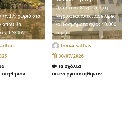
εξαπάτησε 80χρονη στη
ι τα 179 χωριά στο
Νιγρίτα και απέσπασε λίρες
ν όπου θα
και κοσμήματα αξίας 10.000
εί ο ΕΝΦΙΑ
ευρώ
saltias
foni-visaltias
025
30/07/2026
ια
Τα σχόλια
ποιήθηκαν
απενεργοποιήθηκαν