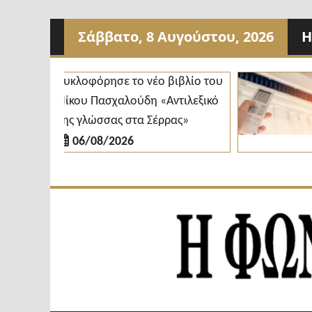
Προχωρήστε
Σάββατο, 8 Αυγούστου, 2026
Η
στο
περιεχόμενο
Κυκλοφόρησε το νέο βιβλίο του
Δή
Νίκου Πασχαλούδη «Αντιλεξικό
κλ
της γλώσσας στα Σέρρας»
δι
06/08/2026