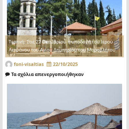
Τερπνή: Στις 22 Οκτωβρίου η υποδοχή του Ιερού
Λειψάνου του Αγίου Δημητρίου του Μυροβλήτου
foni-visaltias
22/10/2025
Τα σχόλια απενεργοποιήθηκαν