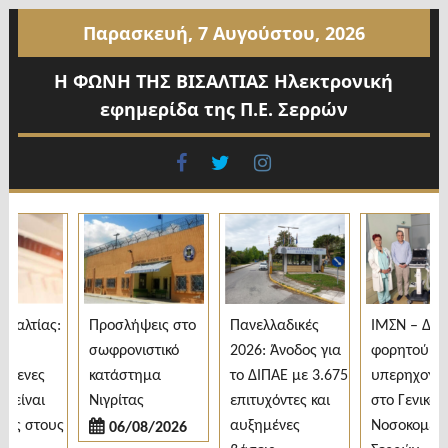
Προχωρήστε
Παρασκευή, 7 Αυγούστου, 2026
στο
περιεχόμενο
Η ΦΩΝΗ ΤΗΣ ΒΙΣΑΛΤΙΑΣ Ηλεκτρονική
εφημερίδα της Π.Ε. Σερρών
facebook
twitter
instagram
αλτίας:
Προσλήψεις στο
Πανελλαδικές
ΙΜΣΝ – Δωρε
σωφρονιστικό
2026: Άνοδος για
φορητού
μενες
κατάστημα
το ΔΙΠΑΕ με 3.675
υπερηχογράφ
είναι
Νιγρίτας
επιτυχόντες και
στο Γενικό
ς στους
αυξημένες
Νοσοκομείο
06/08/2026