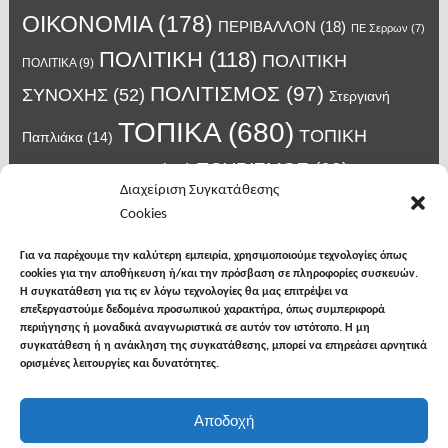
ΟΙΚΟΝΟΜΙΑ
(178)
ΠΕΡΙΒΑΛΛΟΝ
(18)
ΠΕ Σερρων
(7)
ΠΟΛΙΤΙΚΗ
(118)
ΠΟΛΙΤΙΚΗ
ΠΟΛΙΤΙΚΑ
(9)
ΠΟΛΙΤΙΣΜΟΣ
(97)
ΣΥΝΟΧΗΣ
(52)
Στεργιανή
ΤΟΠΙΚΑ
(680)
ΤΟΠΙΚΗ
Παπλιάκα
(14)
ΤΟΥΡΙΣΜΟΣ
(63)
ΑΥΤΟΔΙΟΙΚΗΣΗ
(45)
Τάσος
Διαχείριση Συγκατάθεσης
Χατζηβασιλείου
(14)
Χατζηβασιλειου
(15)
Φυλακές Νιγρίτας
(8)
Cookies
κορωνοϊος
(24)
Χρυσάφης Αλέξανδρος
(7)
ιος δυτικού Νείλου
(6)
κρούσματα κορονοϊού
(18)
λαϊκή Νιγρίτας
(13)
Για να παρέχουμε την καλύτερη εμπειρία, χρησιμοποιούμε τεχνολογίες όπως
νοσοκομείο Σερρών
(7)
cookies για την αποθήκευση ή/και την πρόσβαση σε πληροφορίες συσκευών.
υγεια
(148)
σπυροπουλος
(7)
Η συγκατάθεση για τις εν λόγω τεχνολογίες θα μας επιτρέψει να
επεξεργαστούμε δεδομένα προσωπικού χαρακτήρα, όπως συμπεριφορά
περιήγησης ή μοναδικά αναγνωριστικά σε αυτόν τον ιστότοπο. Η μη
συγκατάθεση ή η ανάκληση της συγκατάθεσης, μπορεί να επηρεάσει αρνητικά
ορισμένες λειτουργίες και δυνατότητες.
facebook
twitter
instagram
Αποδοχή