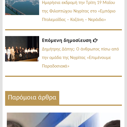
δημοσί
άρθρων
Ημερήσια εκδρομή την Τρίτη 19 Μαΐου
της Φιλοπτώχου Νιγρίτας στο «Εμπόριο
Πτολεμαΐδας – Κοζάνη – Νεράιδα»
Επόμενη
Επόμενη δημοσίευση
δημοσίευσ
Δημήτρης Δάπης: Ο άνθρωπος πίσω από
την ομάδα της Νιγρίτας «Επιμένουμε
Παραδοσιακά»
Παρόμοια άρθρα