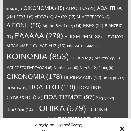
OIKONOMIA
(45)
ΑΘΛΗΤΙΚΑ
ΑΓΡΟΤΙΚΑ
(22)
lifestyle
(7)
(33)
ΔΕΥΑΣ
(12)
ΓΕΥΣΗ
(9)
ΔΕΥΑΒ
(10)
ΔΗΜΟΣ ΣΕΡΡΩΝ
(8)
ΔΙΕΘΝΗ
(85)
ΕΒΕΣ
(22)
Δήμος Βισαλτίας
(14)
ΕΙΔΗΣΕΙΣ
ΕΛΛΑΔΑ
(279)
ΕΠΙΧΕΙΡΕΙΝ
(32)
Η ΣΥΝΟΧΗ
(12)
ΔΙΠΛΑ ΜΑΣ
(16)
ΙΛΑΡΙΔΗΣ
(15)
ΚΙΝΗΜΑΤΟΓΡΑΦΟΣ
(6)
ΚΟΙΝΩΝΙΑ
(853)
ΚΟΙΝΩΝΙΙΑ
(8)
Λεονταρίδης
(8)
Μασλαρινός
(9)
ΜΑΤΙΕΣ ΣΤΟ ΠΑΡΕΛΘΟΝ
(8)
Μεγκλας Χρήστος
(8)
ΟΙΚΟΝΟΜΙΑ
(178)
ΠΕΡΙΒΑΛΛΟΝ
(18)
ΠΕ Σερρων
(7)
ΠΟΛΙΤΙΚΗ
(118)
ΠΟΛΙΤΙΚΗ
ΠΟΛΙΤΙΚΑ
(9)
ΠΟΛΙΤΙΣΜΟΣ
(97)
ΣΥΝΟΧΗΣ
(52)
Στεργιανή
ΤΟΠΙΚΑ
(679)
ΤΟΠΙΚΗ
Παπλιάκα
(14)
ΤΟΥΡΙΣΜΟΣ
(63)
ΑΥΤΟΔΙΟΙΚΗΣΗ
(45)
Τάσος
Διαχείριση Συγκατάθεσης
Χατζηβασιλείου
(14)
Χατζηβασιλειου
(15)
Φυλακές Νιγρίτας
(8)