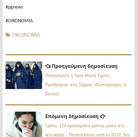
#pgnews
#ΟΙΚΟΝΟΜΙΑ
ΟΙΚΟΝΟΜΙΑ
Πλοήγηση
Προηγ
Προηγούμενη δημοσίευση
δημοσί
άρθρων
Πανηγύρισε η Ιερά Μονή Τιμίου
Προδρόμου στις Σέρρες (Φωτογραφίες &
Βίντεο)
Επόμενη
Επόμενη δημοσίευση
δημοσίευσ
Γρίπη: 174 κρούσματα γρίπης μέσα στο
καλοκαίρι – Πενταπλάσια από το 2019, δεν