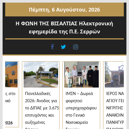
Προχωρήστε
Πέμπτη, 6 Αυγούστου, 2026
στο
περιεχόμενο
Η ΦΩΝΗ ΤΗΣ ΒΙΣΑΛΤΙΑΣ Ηλεκτρονική
εφημερίδα της Π.Ε. Σερρών
facebook
twitter
instagram
ς στο
Πανελλαδικές
ΙΜΣΝ – Δωρεά
ΙΕΡΟΣ ΝΑΟΣ
ικό
2026: Άνοδος για
φορητού
ΑΓΙΟΥ ΓΕΩΡΓΙ
α
το ΔΙΠΑΕ με 3.675
υπερηχογράφου
ΝΙΓΡΙΤΗΣ
επιτυχόντες και
στο Γενικό
ΑΝΑΚΟΙΝΩΣΗ
αυξημένες
Νοσοκομείο
ΠΑΝΗΓΥΡΕΩΣ
2026